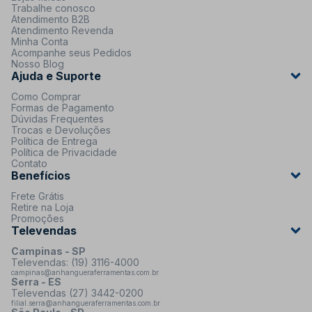
Trabalhe conosco
Atendimento B2B
Atendimento Revenda
Minha Conta
Acompanhe seus Pedidos
Nosso Blog
Ajuda e Suporte
Como Comprar
Formas de Pagamento
Dúvidas Frequentes
Trocas e Devoluções
Política de Entrega
Política de Privacidade
Contato
Benefícios
Frete Grátis
Retire na Loja
Promoções
Televendas
Campinas - SP
Televendas: (19) 3116-4000
campinas@anhangueraferramentas.com.br
Serra - ES
Televendas (27) 3442-0200
filial.serra@anhangueraferramentas.com.br