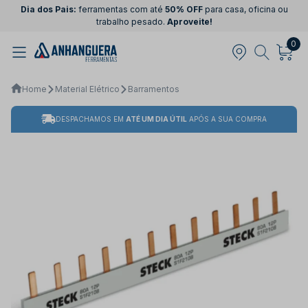
Dia dos Pais:
ferramentas com até
50% OFF
para casa, oficina ou
trabalho pesado.
Aproveite!
0
Home
Material Elétrico
Barramentos
DESPACHAMOS EM
ATÉ UM DIA ÚTIL
APÓS A SUA COMPRA