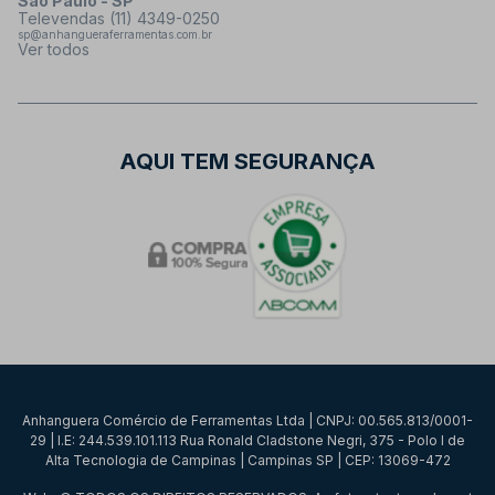
São Paulo - SP
Televendas (11) 4349-0250
sp@anhangueraferramentas.com.br
Ver todos
AQUI TEM SEGURANÇA
Anhanguera Comércio de Ferramentas Ltda | CNPJ: 00.565.813/0001-
29 | I.E: 244.539.101.113 Rua Ronald Cladstone Negri, 375 - Polo I de
Alta Tecnologia de Campinas | Campinas SP | CEP: 13069-472