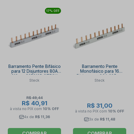
17% OFF
Barramento Pente Bifásico
Barramento Pente
para 12 Disjuntores 80A
Monofásico para 16
210mm S2F210B STECK
Disjuntores 80A 285mm
Steck
Steck
S1F285B STECK
R$ 49,44
R$ 40,91
R$ 31,00
à vista no PIX
com
10% OFF
à vista no PIX
com
10% OFF
4x de
R$ 11,36
3x de
R$ 11,48
COMPRAR
COMPRAR