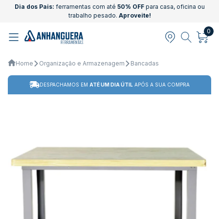
Dia dos Pais:
ferramentas com até
50% OFF
para casa, oficina ou
trabalho pesado.
Aproveite!
0
Home
Organização e Armazenagem
Bancadas
DESPACHAMOS EM
ATÉ UM DIA ÚTIL
APÓS A SUA COMPRA