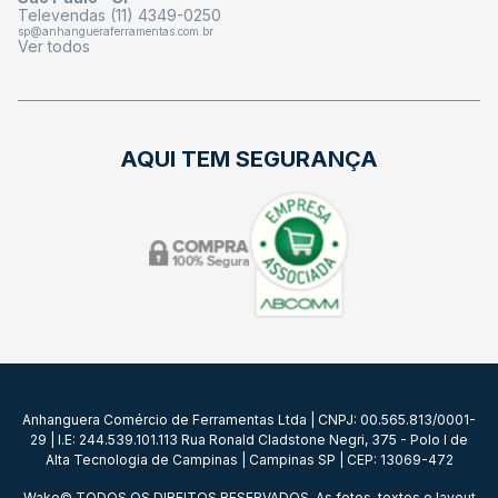
Televendas (11) 4349-0250
sp@anhangueraferramentas.com.br
Ver todos
AQUI TEM SEGURANÇA
Anhanguera Comércio de Ferramentas Ltda | CNPJ: 00.565.813/0001-
29 | I.E: 244.539.101.113 Rua Ronald Cladstone Negri, 375 - Polo I de
Alta Tecnologia de Campinas | Campinas SP | CEP: 13069-472
Wake© TODOS OS DIREITOS RESERVADOS. As fotos, textos e layout