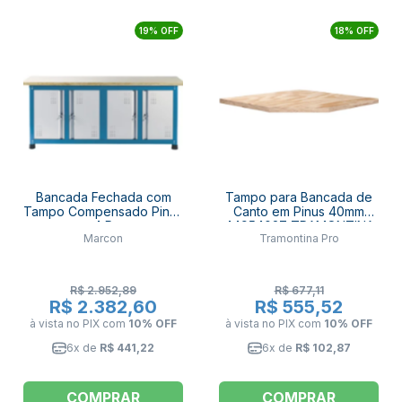
19% OFF
18% OFF
Bancada Fechada com
Tampo para Bancada de
Tampo Compensado Pinus
Canto em Pinus 40mm
com 4 Portas
44954027 TRAMONTINA
Marcon
Tramontina Pro
(Desmontado) BM-T
PRO
MARCON
R$ 2.952,89
R$ 677,11
R$ 2.382,60
R$ 555,52
à vista no PIX
com
10% OFF
à vista no PIX
com
10% OFF
6x de
R$ 441,22
6x de
R$ 102,87
COMPRAR
COMPRAR