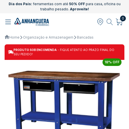
Dia dos Pais:
ferramentas com até
50% OFF
para casa, oficina ou
trabalho pesado.
Aproveite!
0
Home
Organização e Armazenagem
Bancadas
PRODUTO SOB ENCOMENDA
- FIQUE ATENTO AO PRAZO FINAL DO
SEU PEDIDO!
18% OFF