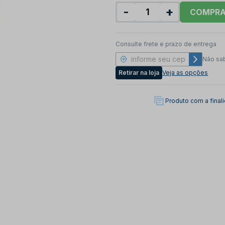
-
+
COMPR
Consulte frete e prazo de entrega
Não sa
Retirar na loja
Veja as opções
Produto com a fina