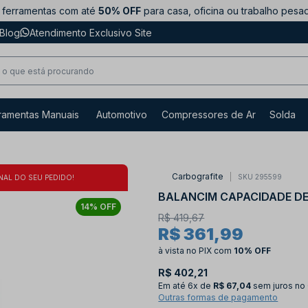
ferramentas com até
50% OFF
para casa, oficina ou trabalho pesa
Blog
Atendimento Exclusivo Site
ramentas Manuais
Automotivo
Compressores de Ar
Solda
Carbografite
SKU 295599
NAL DO SEU PEDIDO!
BALANCIM CAPACIDADE DE 
14% OFF
R$ 419,67
R$ 361,99
à vista no PIX
com
10% OFF
R$ 402,21
Em até
6x de
R$ 67,04
sem juros no
Outras formas de pagamento