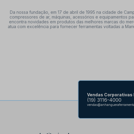
Da nossa fundação, em 17 de abril de 1995 na cidade de Campi
compressores de ar, máquinas, acessórios e equipamentos par
encontra novidades em produtos das melhores marcas do mercado
atua com excelência para fornecer ferramentas voltadas a Manu
Vendas Corporativas
(19) 3116-4000
vendas@anhangueraferramenta