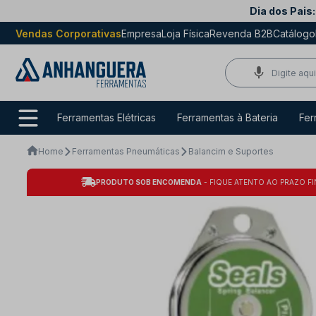
Dia dos Pais:
Vendas Corporativas
Empresa
Loja Física
Revenda B2B
Catálogo
Ferramentas Elétricas
Ferramentas à Bateria
Fer
Home
Ferramentas Pneumáticas
Balancim e Suportes
PRODUTO SOB ENCOMENDA
- FIQUE ATENTO AO PRAZO FI