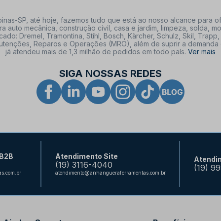
nas-SP, até hoje, fazemos tudo que está ao nosso alcance para of
a auto mecânica, construção civil, casa e jardim, limpeza, solda,
: Dremel, Tramontina, Stihl, Bosch, Kärcher, Schulz, Skil, Trapp, 
tenções, Reparos e Operações (MRO), além de suprir a demanda de n
já atendeu mais de 1,3 milhão de pedidos em todo país.
Ver mais
SIGA NOSSAS REDES
 B2B
Atendimento Site
Atendi
(19) 3116-4040
(19) 9
s.com.br
atendimento@anhangueraferramentas.com.br