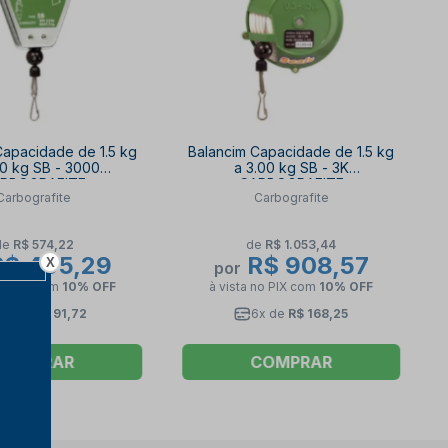
Capacidade de 1.5 kg
Balancim Capacidade de 1.5 kg
00 kg SB - 3000
a 3.00 kg SB - 3K
RBOGRAFITE
CARBOGRAFITE
Carbografite
Carbografite
de
R$ 574,22
de
R$ 1.053,44
$ 495,29
R$ 908,57
X
por
no PIX
com
10% OFF
à vista no PIX
com
10% OFF
6x de
R$ 91,72
6x de
R$ 168,25
COMPRAR
COMPRAR