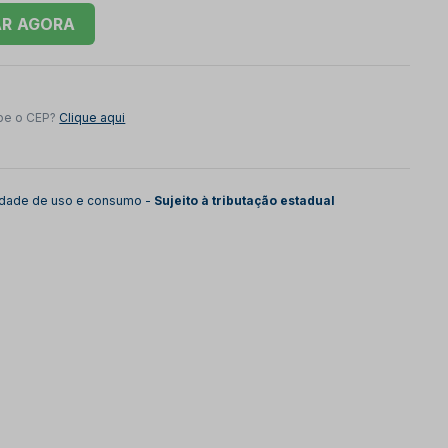
AR
be o CEP?
Clique aqui
lidade de uso e consumo -
Sujeito à tributação estadual