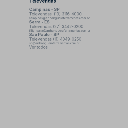
Televendas
Campinas - SP
Televendas: (19) 3116-4000
campinas@anhangueraferramentas.com.br
Serra - ES
Televendas (27) 3442-0200
filial.serra@anhangueraferramentas.com.br
São Paulo - SP
Televendas (11) 4349-0250
sp@anhangueraferramentas.com.br
Ver todos