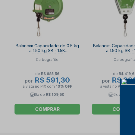
Balancim Capacidade de 0.5 kg
Balancim Capacidade
a 1.50 kg SB - 1.5K
a 1.50 kg SB -
CARBOGRAFITE
CARBOGRAF
Carbografite
Carbografit
de
R$ 685,56
de
R$ 419,6
R$ 591,30
R$ 36
por
por
à vista no PIX
com
10% OFF
à vista no PIX
com
6x de
R$ 109,50
6x de
R$ 67
COMPRAR
COMPRA