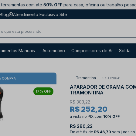
ferramentas com até
50% OFF
para casa, oficina ou trabalho pesa
Blog
Atendimento Exclusivo Site
ramentas Manuais
Automotivo
Compressores de Ar
Solda
Tramontina
SKU 120641
A COMPRA
APARADOR DE GRAMA COM 
17% OFF
TRAMONTINA
R$ 303,22
R$ 252,20
à vista no PIX
com
10% OFF
R$ 280,22
Em até
6x de
R$ 46,70
sem juros no