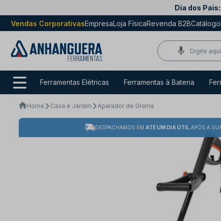
Dia dos Pais:
Vendas Corporativas
Empresa
Loja Física
Revenda B2B
Catálogo
Ferramentas Elétricas
Ferramentas à Bateria
Fer
Home
Casa e Jardim
Aparador de Grama
DESPACHAMOS EM
ATÉ UM DIA ÚTIL
APÓS A SU