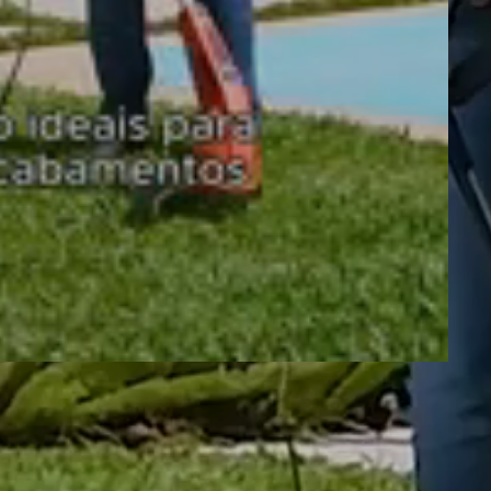
be o CEP?
Clique aqui