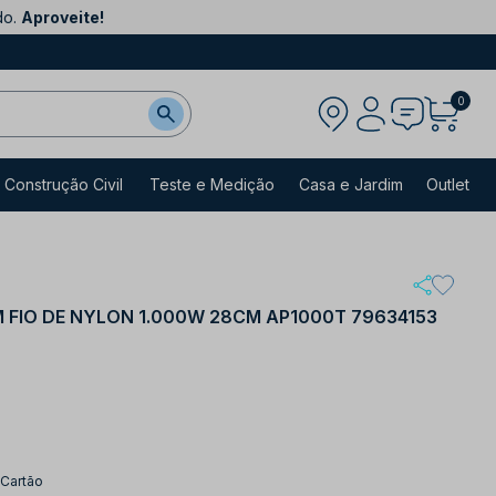
do.
Aproveite!
0
Construção Civil
Teste e Medição
Casa e Jardim
Outlet
FIO DE NYLON 1.000W 28CM AP1000T 79634153
 Cartão