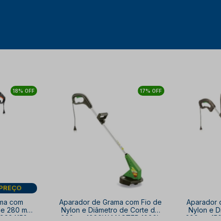
18% OFF
17% OFF
IS
ama com
Aparador de Grama com Fio de
Aparador 
de 280 mm
Nylon e Diâmetro de Corte de
Nylon e D
9634152
290mm 1000W MASTER 1000L
290mm 15