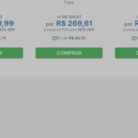
Trapp
NA
TRAPP
22
de
R$ 326,67
0,99
R$ 269,61
R
por
por
10% OFF
à vista no PIX
com
10% OFF
à vista 
,74
6x de
R$ 49,93
R
COMPRAR