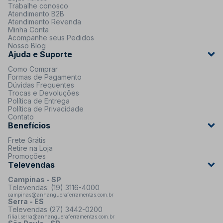
Trabalhe conosco
Atendimento B2B
Atendimento Revenda
Minha Conta
Acompanhe seus Pedidos
Nosso Blog
Ajuda e Suporte
Como Comprar
Formas de Pagamento
Dúvidas Frequentes
Trocas e Devoluções
Política de Entrega
Política de Privacidade
Contato
Benefícios
Frete Grátis
Retire na Loja
Promoções
Televendas
Campinas - SP
Televendas: (19) 3116-4000
campinas@anhangueraferramentas.com.br
Serra - ES
Televendas (27) 3442-0200
filial.serra@anhangueraferramentas.com.br