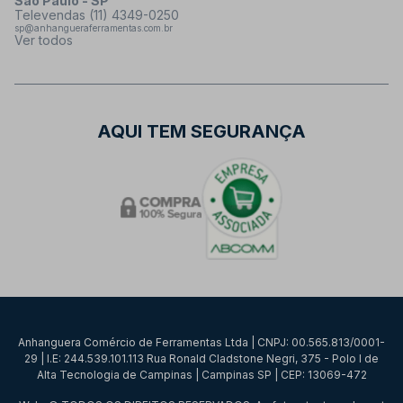
São Paulo - SP
Televendas (11) 4349-0250
sp@anhangueraferramentas.com.br
Ver todos
AQUI TEM SEGURANÇA
Anhanguera Comércio de Ferramentas Ltda | CNPJ: 00.565.813/0001-
29 | I.E: 244.539.101.113 Rua Ronald Cladstone Negri, 375 - Polo I de
Alta Tecnologia de Campinas | Campinas SP | CEP: 13069-472