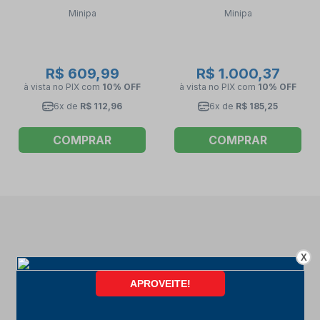
600V TRUE RMS ET-3178
RMS ET-3960 MINIPA
Minipa
Minipa
MINIPA
R$ 609,99
R$ 1.000,37
à vista no PIX
com
10% OFF
à vista no PIX
com
10% OFF
6x de
R$ 112,96
6x de
R$ 185,25
COMPRAR
COMPRAR
X