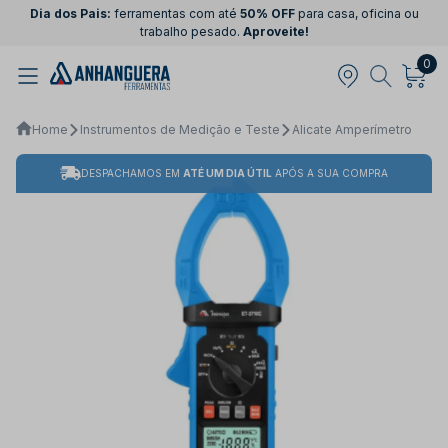
Dia dos Pais:
ferramentas com até
50% OFF
para casa, oficina ou
trabalho pesado.
Aproveite!
0
Home
Instrumentos de Medição e Teste
Alicate Amperímetro
DESPACHAMOS EM
ATÉ UM DIA ÚTIL
APÓS A SUA COMPRA