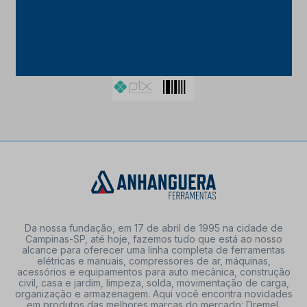
FORMAS DE PAGAMENTO
Da nossa fundação, em 17 de abril de 1995 na cidade de
Campinas-SP, até hoje, fazemos tudo que está ao nosso
alcance para oferecer uma linha completa de ferramentas
elétricas e manuais, compressores de ar, máquinas,
acessórios e equipamentos para auto mecânica, construção
civil, casa e jardim, limpeza, solda, movimentação de carga,
organização e armazenagem. Aqui você encontra novidades
em produtos das melhores marcas do mercado: Dremel,