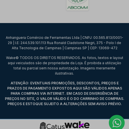
Anhanguera Comércio de Ferramentas Ltda | CNPJ: 00.565.813/0001-
29 | I.E: 244.539.101.113 Rua Ronald Cladstone Negri, 375 - Polo I de
Alta Tecnologia de Campinas | Campinas SP | CEP: 13069-472
Wake© TODOS OS DIREITOS RESERVADOS. As fotos, textos e layout
aqui veiculados são de propriedade da Loja. É proibida a utilização
total ou parcial sem nossa autorização. Imagens meramente
ilustrativas.
ATENÇÃO: EVENTUAIS PROMOÇÕES, DESCONTOS, PREÇOS E
PRAZOS DE PAGAMENTO EXPOSTOS AQUI SÃO VÁLIDOS APENAS
PARA COMPRAS VIA INTERNET. EM CASO DE DIVERGÊNCIA DE
PREÇOS NO SITE, O VALOR VÁLIDO É O DO CARRINHO DE COMPRAS.
PREÇOS E ESTOQUE SUJEITO A ALTERAÇÕES SEM AVISO PRÉVIO.