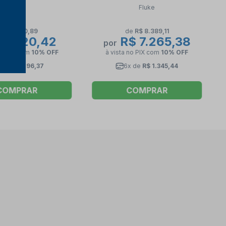
FLUKE
381 FLUKE
Fluke
Fluke
de
R$ 600,89
de
R$ 8.389,11
$ 520,42
R$ 7.265,38
por
no PIX
com
10% OFF
à vista no PIX
com
10% OFF
6x de
R$ 96,37
6x de
R$ 1.345,44
COMPRAR
COMPRAR