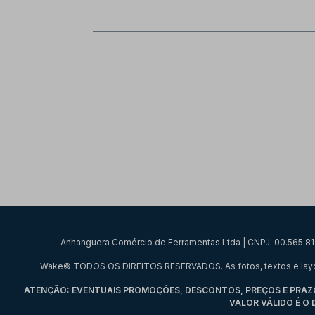
Anhanguera Comércio de Ferramentas Ltda | CNPJ: 00.565.813/
Wake© TODOS OS DIREITOS RESERVADOS. As fotos, textos e layout a
ATENÇÃO: EVENTUAIS PROMOÇÕES, DESCONTOS, PREÇOS E PRAZOS
VALOR VÁLIDO É O