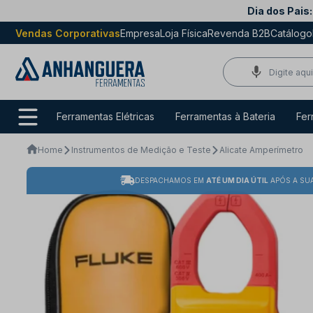
Dia dos Pais:
Vendas Corporativas
Empresa
Loja Física
Revenda B2B
Catálogo
Ferramentas Elétricas
Ferramentas à Bateria
Fer
Home
Instrumentos de Medição e Teste
Alicate Amperímetro
DESPACHAMOS EM
ATÉ UM DIA ÚTIL
APÓS A SU