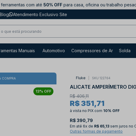
ferramentas com até
50% OFF
para casa, oficina ou trabalho pesa
Blog
Atendimento Exclusivo Site
ramentas Manuais
Automotivo
Compressores de Ar
Solda
Fluke
SKU 122764
A COMPRA
ALICATE AMPERÍMETRO DIGI
13% OFF
R$ 406,11
R$ 351,71
à vista no PIX
com
10% OFF
R$ 390,79
Em até
6x de
R$ 65,13
sem juros no 
Outras formas de pagamento