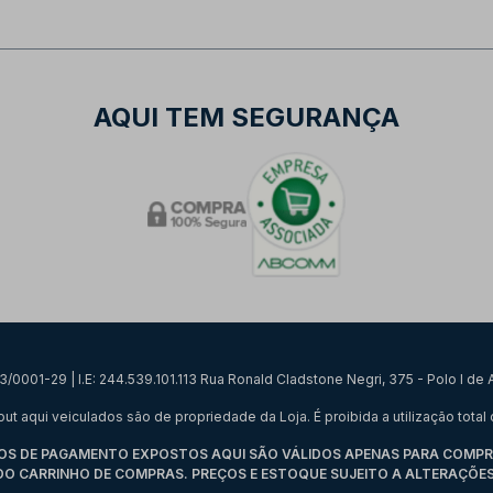
AQUI TEM SEGURANÇA
0001-29 | I.E: 244.539.101.113 Rua Ronald Cladstone Negri, 375 - Polo I d
qui veiculados são de propriedade da Loja. É proibida a utilização total o
 DE PAGAMENTO EXPOSTOS AQUI SÃO VÁLIDOS APENAS PARA COMPRAS 
 DO CARRINHO DE COMPRAS. PREÇOS E ESTOQUE SUJEITO A ALTERAÇÕES 