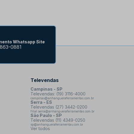
mento Whatsapp Site
9863-0881
Televendas
Campinas - SP
Televendas: (19) 3116-4000
campinas@anhangueraferramentas.com.br
Serra - ES
Televendas (27) 3442-0200
filial.serra@anhangueraferramentas.com.br
São Paulo - SP
Televendas (11) 4349-0250
sp@anhangueraferramentas.com.br
Ver todos