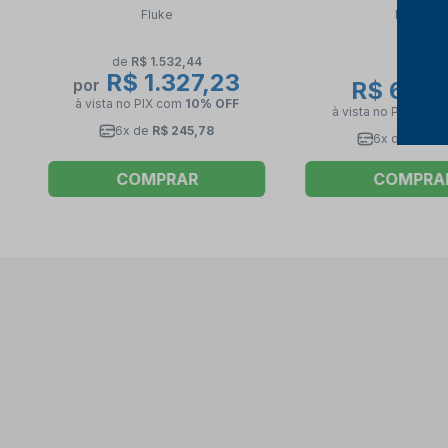
FLUKE
RMS Lanterna ET-37
Fluke
Minipa
de
R$ 1.532,44
R$ 1.327,23
por
R$ 649
à vista no PIX
com
10% OFF
à vista no PIX
com
6x de
R$ 245,78
6x de
R$ 12
COMPRAR
COMPRA