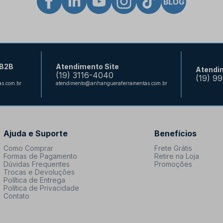
 B2B
Atendimento Site
Atendi
(19) 3116-4040
(19) 9
s.com.br
atendimento@anhangueraferramentas.com.br
Ajuda e Suporte
Benefícios
Como Comprar
Frete Grátis
Formas de Pagamento
Retire na Loja
Dúvidas Frequentes
Promoções
Trocas e Devoluções
Política de Entrega
Política de Privacidade
Contato