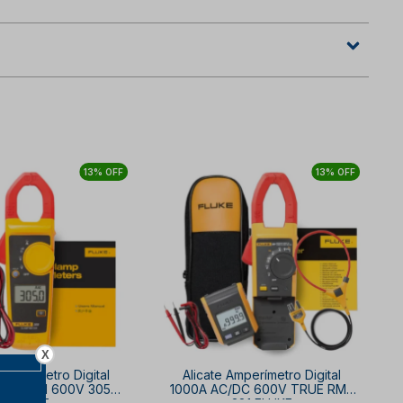
13% OFF
13% OFF
X
Amperímetro Digital
Alicate Amperímetro Digital
C CAT III 600V 305
1000A AC/DC 600V TRUE RMS