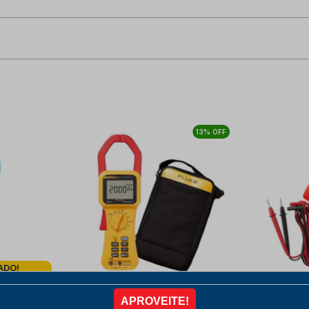
13% OFF
ADO!
igital (AC)
Alicate Amperímetro Digital
Alicate 
 600V True
(AC/DC) CAT lV 600V TRUE
1000A A