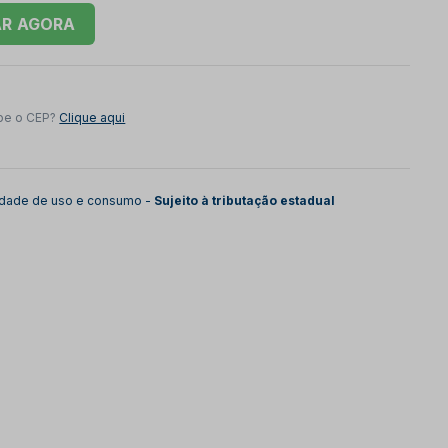
AR
be o CEP?
Clique aqui
lidade de uso e consumo -
Sujeito à tributação estadual