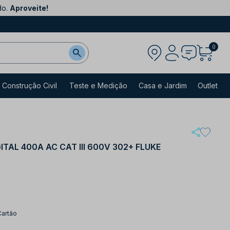
do.
Aproveite!
0
Construção Civil
Teste e Medição
Casa e Jardim
Outlet
TAL 400A AC CAT III 600V 302+ FLUKE
Cartão