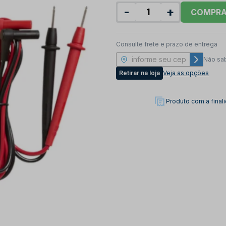
-
+
COMPR
Consulte frete e prazo de entrega
Não sa
Retirar na loja
Veja as opções
Produto com a fina