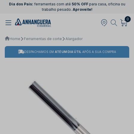
Dia dos Pais:
ferramentas com até
50% OFF
para casa, oficina ou
trabalho pesado.
Aproveite!
0
Home
Ferramentas de corte
Alargador
DESPACHAMOS EM
ATÉ UM DIA ÚTIL
APÓS A SUA COMPRA