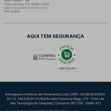
São Paulo - SP
Televendas (11) 4349-0250
sp@anhangueraferramentas.com.br
Ver todos
AQUI TEM SEGURANÇA
Anhanguera Comércio de Ferramentas Ltda | CNPJ: 00.565.813/0001-
29 | I.E: 244.539.101.113 Rua Ronald Cladstone Negri, 375 - Polo I de
Alta Tecnologia de Campinas | Campinas SP | CEP: 13069-472