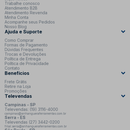
Trabalhe conosco
Atendimento B2B
Atendimento Revenda
Minha Conta
Acompanhe seus Pedidos
Nosso Blog
Ajuda e Suporte
Como Comprar
Formas de Pagamento
Dúvidas Frequentes
Trocas e Devoluções
Política de Entrega
Política de Privacidade
Contato
Benefícios
Frete Grátis
Retire na Loja
Promoções
Televendas
Campinas - SP
Televendas: (19) 3116-4000
campinas@anhangueraferramentas.com.br
Serra - ES
Televendas (27) 3442-0200
filial.serra@anhangueraferramentas.com.br