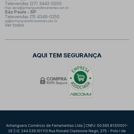
Televendas (27) 3442-0200
filial.serra@anhangueraferramentas.com.br
São Paulo - SP
Televendas (11) 4349-0250
sp@anhangueraferramentas.com.br
Ver todos
AQUI TEM SEGURANÇA
Anhanguera Comércio de Ferramentas Ltda | CNPJ: 00.565.813/0001-
29 | I.E: 244.539.101.113 Rua Ronald Cladstone Negri, 375 - Polo I de