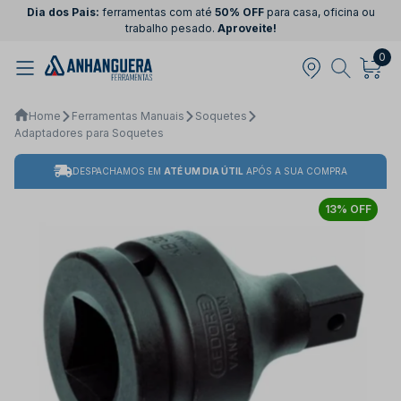
Dia dos Pais:
ferramentas com até
50% OFF
para casa, oficina ou
trabalho pesado.
Aproveite!
0
Home
Ferramentas Manuais
Soquetes
Adaptadores para Soquetes
DESPACHAMOS EM
ATÉ UM DIA ÚTIL
APÓS A SUA COMPRA
13% OFF