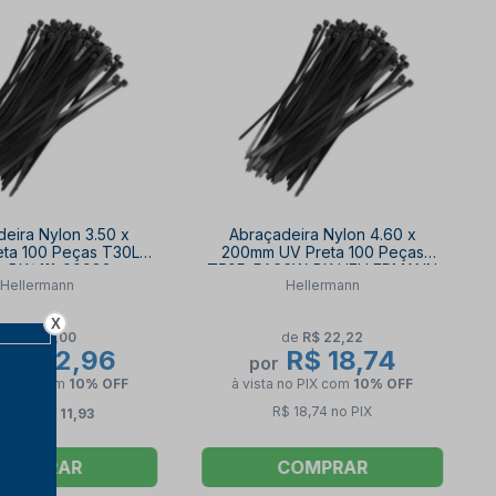
eira Nylon 3.50 x
Abraçadeira Nylon 4.60 x
ta 100 Peças T30LL-
200mm UV Preta 100 Peças
-BK/ 111-00982
T50R-PA66W-BK HELLERMANN
Hellermann
Hellermann
ELLERMANN
X
de
R$ 51,00
de
R$ 22,22
R$ 42,96
R$ 18,74
por
no PIX
com
10% OFF
à vista no PIX
com
10% OFF
R$ 18,74 no PIX
4x de
R$ 11,93
COMPRAR
COMPRAR