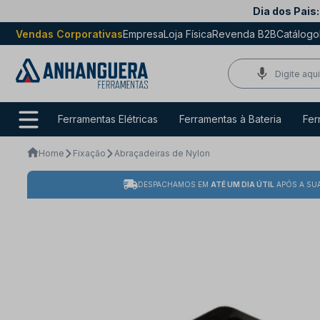
Dia dos Pais:
Vendas Corporativas
Empresa
Loja Física
Revenda B2B
Catálogo
Ferramentas Elétricas
Ferramentas à Bateria
Fer
Home
Fixação
Abraçadeiras de Nylon
DESPACHAMOS EM
ATÉ UM DIA ÚTIL
APÓS A SU