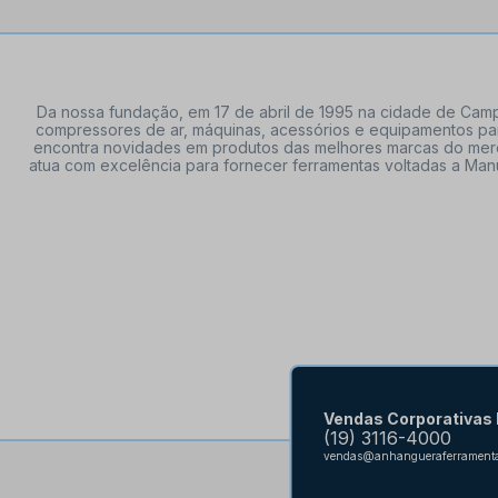
Da nossa fundação, em 17 de abril de 1995 na cidade de Campi
compressores de ar, máquinas, acessórios e equipamentos par
encontra novidades em produtos das melhores marcas do mercado
atua com excelência para fornecer ferramentas voltadas a Manu
Vendas Corporativas
(19) 3116-4000
vendas@anhangueraferramenta