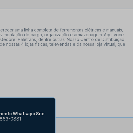
erecer uma linha completa de ferramentas elétricas e manuais,
 movimentação de carga, organização e armazenagem. Aqui você
Gedore, Paletrans, dentre outras. Nosso Centro de Distribuição
ossas 4 lojas físicas, televendas e da nossa loja virtual, que
mento Whatsapp Site
9863-0881