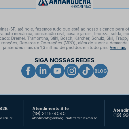
nas-SP, até hoje, fazemos tudo que está ao nosso alcance para of
a auto mecânica, construção civil, casa e jardim, limpeza, solda,
: Dremel, Tramontina, Stihl, Bosch, Kärcher, Schulz, Skil, Trapp, 
tenções, Reparos e Operações (MRO), além de suprir a demanda de n
já atendeu mais de 1,3 milhão de pedidos em todo país.
Ver mais
SIGA NOSSAS REDES
 B2B
Atendimento Site
Atendi
(19) 3116-4040
(19) 9
s.com.br
atendimento@anhangueraferramentas.com.br