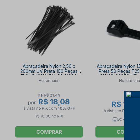
Abraçadeira Nylon 2,50 x
Abraçadeira Nylon 1
200mm UV Preta 100 Peças
Preta 50 Peças T2
T18L-PA66W-BK/ 111-01006
BK/ 111-00879 HE
Hellermann
Hellermann
HELLERMANN
de
R$ 21,44
R$ 18,08
por
R$ 163,
à vista no PIX
com
10% OFF
à vista no PIX
com
R$ 18,08 no PIX
6x de
R$ 30
COMPRAR
COMPRA