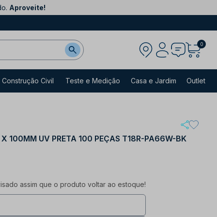
do.
Aproveite!
0
Construção Civil
Teste e Medição
Casa e Jardim
Outlet
 X 100MM UV PRETA 100 PEÇAS T18R-PA66W-BK
sado assim que o produto voltar ao estoque!