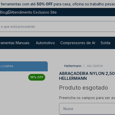
ferramentas com até
50% OFF
para casa, oficina ou trabalho pesa
Blog
Atendimento Exclusivo Site
ramentas Manuais
Automotivo
Compressores de Ar
Solda
Hellermann
SKU 326726
A COMPRA
ABRAÇADEIRA NYLON 2,50
16% OFF
HELLERMANN
Produto esgotado
Preencha os campos para ser avi