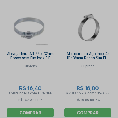
Abraçadeira AR 22 x 32mm
Abraçadeira Aço Inox Ar
Rosca sem Fim Inox FIF
19x38mm Rosca Sim Fim
2232 - FLEXSIL SUPRENS
FIF 2538 - FLEXSIL
Suprens
Suprens
SUPRENS
R$ 16,40
R$ 16,80
à vista no PIX
com
10% OFF
à vista no PIX
com
10% OFF
R$ 16,40 no PIX
R$ 16,80 no PIX
COMPRAR
COMPRAR