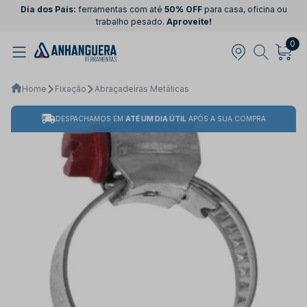
Dia dos Pais:
ferramentas com até
50% OFF
para casa, oficina ou
trabalho pesado.
Aproveite!
0
Home
Fixação
Abraçadeiras Metálicas
DESPACHAMOS EM
ATÉ UM DIA ÚTIL
APÓS A SUA COMPRA