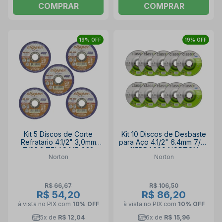
COMPRAR
COMPRAR
19% OFF
19% OFF
Kit 5 Discos de Corte
Kit 10 Discos de Desbaste
Refratario 4.1/2" 3,0mm
para Aço 4.1/2" 6.4mm 7/8"
7/8" 2 TELAS MR 832
115BDA600 NORTON
Norton
Norton
NORTON
R$ 66,67
R$ 106,50
R$ 54,20
R$ 86,20
à vista no PIX
com
10% OFF
à vista no PIX
com
10% OFF
5x de
R$ 12,04
6x de
R$ 15,96