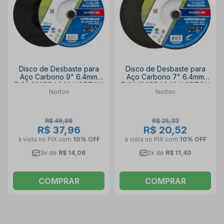
Disco de Desbaste para
Disco de Desbaste para
Aço Carbono 9" 6.4mm
Aço Carbono 7" 6.4mm
7/8" 230BDA640 NORTON
7/8" 180BDA640 NORTON
Norton
Norton
R$ 46,89
R$ 25,33
R$ 37,96
R$ 20,52
à vista no PIX
com
10% OFF
à vista no PIX
com
10% OFF
3x de
R$ 14,06
2x de
R$ 11,40
COMPRAR
COMPRAR