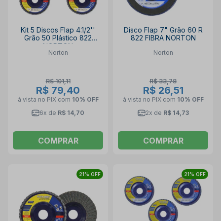
Kit 5 Discos Flap 4.1/2''
Disco Flap 7" Grão 60 R
Grão 50 Plástico 822
822 FIBRA NORTON
NORTON
Norton
Norton
R$ 101,11
R$ 33,78
R$ 79,40
R$ 26,51
à vista no PIX
com
10% OFF
à vista no PIX
com
10% OFF
6x de
R$ 14,70
2x de
R$ 14,73
COMPRAR
COMPRAR
21% OFF
21% OFF