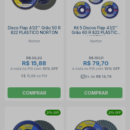
Disco Flap 4.1/2'' Grão 50 R
Kit 5 Discos Flap 4.1/2''
822 PLASTICO NORTON
Grão 60 R 822 PLÁSTICO
NORTON
Norton
Norton
R$ 20,22
R$ 101,11
R$ 15,88
R$ 79,70
à vista no PIX
com
10% OFF
à vista no PIX
com
10% OFF
R$ 15,88 no PIX
6x de
R$ 14,76
COMPRAR
COMPRAR
21% OFF
21% OFF