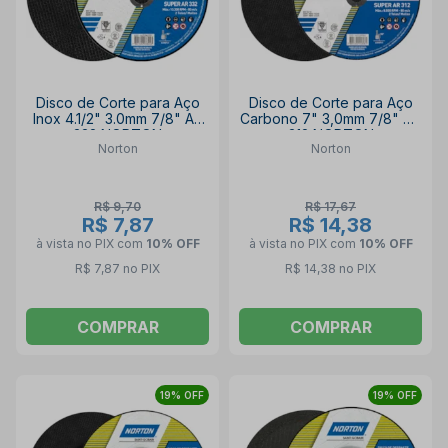
Disco de Corte para Aço
Disco de Corte para Aço
Inox 4.1/2" 3.0mm 7/8" AR
Carbono 7" 3,0mm 7/8" AR
332 NORTON
312 NORTON
Norton
Norton
R$ 9,70
R$ 17,67
R$ 7,87
R$ 14,38
à vista no PIX
com
10% OFF
à vista no PIX
com
10% OFF
R$ 7,87 no PIX
R$ 14,38 no PIX
COMPRAR
COMPRAR
19% OFF
19% OFF