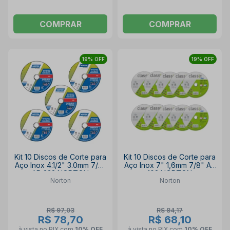
COMPRAR
COMPRAR
19% OFF
19% OFF
Kit 10 Discos de Corte para
Kit 10 Discos de Corte para
Aço Inox 4.1/2" 3.0mm 7/8"
Aço Inox 7" 1,6mm 7/8" AR
AR 332 NORTON
102 NORTON
Norton
Norton
R$ 97,03
R$ 84,17
R$ 78,70
R$ 68,10
à vista no PIX
com
10% OFF
à vista no PIX
com
10% OFF