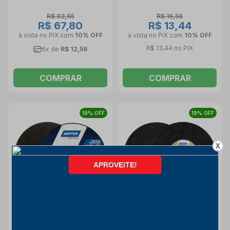
R$ 83,65
R$ 16,56
R$ 67,80
R$ 13,44
à vista no PIX
com
10% OFF
à vista no PIX
com
10% OFF
R$ 13,44 no PIX
6x de
R$ 12,56
COMPRAR
COMPRAR
19% OFF
19% OFF
X
Disco de Corte para Aço
Disco de Corte para Aço
Inox 9" 2,0mm 7/8" BNA 22
Carbono 14" 3,2mm 1" AR
NORTON
312 NORTON