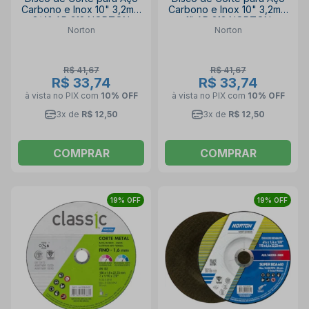
Carbono e Inox 10" 3,2mm
Carbono e Inox 10" 3,2mm
3/4" AR 312 NORTON
1" AR 312 NORTON
Norton
Norton
R$ 41,67
R$ 41,67
R$ 33,74
R$ 33,74
à vista no PIX
com
10% OFF
à vista no PIX
com
10% OFF
3x de
R$ 12,50
3x de
R$ 12,50
COMPRAR
COMPRAR
19% OFF
19% OFF