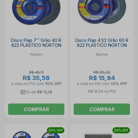
Disco Flap 7'' Grão 40 R
Disco Flap 4.1/2 Grão 60 R
822 PLASTICO NORTON
822 PLASTICO NORTON
Norton
Norton
R$ 45,11
R$ 20,22
R$ 35,58
R$ 15,94
à vista no PIX
com
10% OFF
à vista no PIX
com
10% OFF
R$ 15,94 no PIX
3x de
R$ 13,18
COMPRAR
COMPRAR
20% OFF
20% OFF