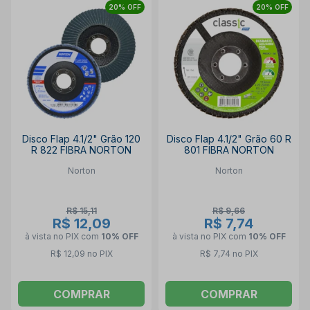
20% OFF
20% OFF
Disco Flap 4.1/2" Grão 120
Disco Flap 4.1/2" Grão 60 R
R 822 FIBRA NORTON
801 FIBRA NORTON
Norton
Norton
R$ 15,11
R$ 9,66
R$ 12,09
R$ 7,74
à vista no PIX
com
10% OFF
à vista no PIX
com
10% OFF
R$ 12,09 no PIX
R$ 7,74 no PIX
COMPRAR
COMPRAR