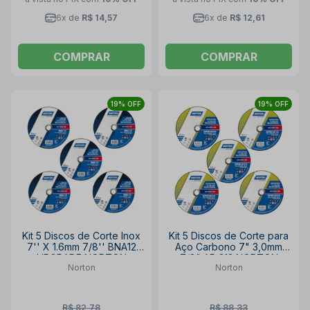
6x de
R$ 14,57
6x de
R$ 12,61
COMPRAR
COMPRAR
19% OFF
19% OFF
Kit 5 Discos de Corte Inox
Kit 5 Discos de Corte para
7'' X 1.6mm 7/8'' BNA12
Aço Carbono 7" 3,0mm
UPGRADE NORTON
7/8" AR 312 NORTON
Norton
Norton
R$ 82,78
R$ 88,33