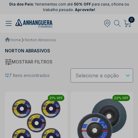
Dia dos Pais:
ferramentas com até
50% OFF
para casa, oficina ou
trabalho pesado.
Aproveite!
0
Home
Norton Abrasivos
NORTON ABRASIVOS
MOSTRAR FILTROS
127
Itens encontrados
21% OFF
22% OFF