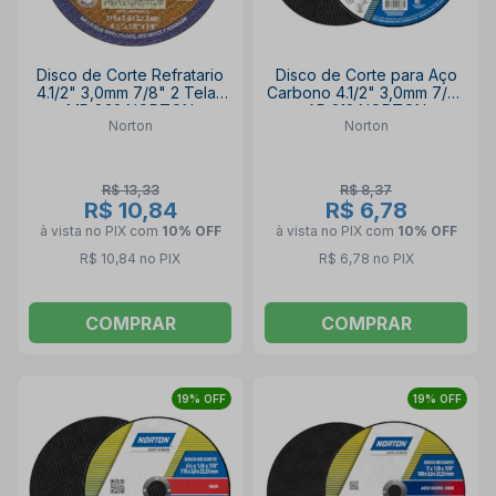
Disco de Corte Refratario
Disco de Corte para Aço
4.1/2" 3,0mm 7/8" 2 Telas
Carbono 4.1/2" 3,0mm 7/8"
MR 832 NORTON
AR 312 NORTON
Norton
Norton
R$ 13,33
R$ 8,37
R$ 10,84
R$ 6,78
à vista no PIX
com
10% OFF
à vista no PIX
com
10% OFF
R$ 10,84 no PIX
R$ 6,78 no PIX
COMPRAR
COMPRAR
19% OFF
19% OFF