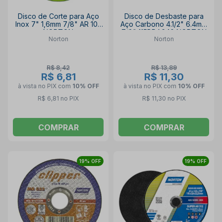
Disco de Corte para Aço
Disco de Desbaste para
Inox 7" 1,6mm 7/8" AR 102
Aço Carbono 4.1/2" 6.4mm
NORTON
7/8" 115BDA640 NORTON
Norton
Norton
R$ 8,42
R$ 13,89
R$ 6,81
R$ 11,30
à vista no PIX
com
10% OFF
à vista no PIX
com
10% OFF
R$ 6,81 no PIX
R$ 11,30 no PIX
COMPRAR
COMPRAR
19% OFF
19% OFF