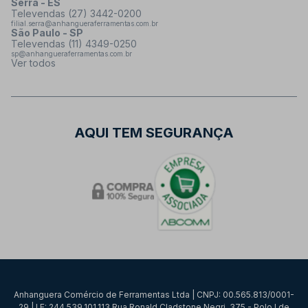
Serra - ES
Televendas (27) 3442-0200
filial.serra@anhangueraferramentas.com.br
São Paulo - SP
Televendas (11) 4349-0250
sp@anhangueraferramentas.com.br
Ver todos
AQUI TEM SEGURANÇA
Anhanguera Comércio de Ferramentas Ltda | CNPJ: 00.565.813/0001-
29 | I.E: 244.539.101.113 Rua Ronald Cladstone Negri, 375 - Polo I de