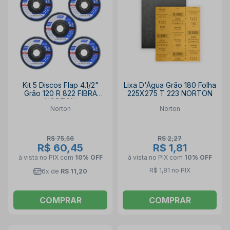
Kit 5 Discos Flap 4.1/2"
Lixa D'Água Grão 180 Folha
Grão 120 R 822 FIBRA
225X275 T 223 NORTON
NORTON
Norton
Norton
R$ 75,56
R$ 2,27
R$ 60,45
R$ 1,81
à vista no PIX
com
10% OFF
à vista no PIX
com
10% OFF
R$ 1,81 no PIX
6x de
R$ 11,20
COMPRAR
COMPRAR