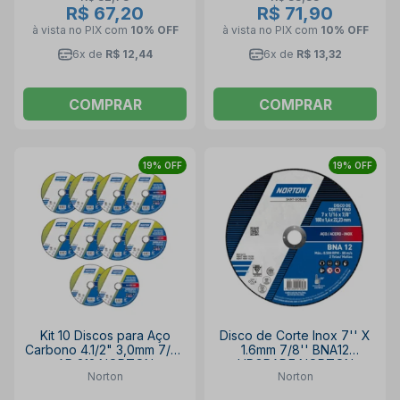
R$ 67,20
R$ 71,90
à vista no PIX
com
10% OFF
à vista no PIX
com
10% OFF
6x de
R$ 12,44
6x de
R$ 13,32
COMPRAR
COMPRAR
19% OFF
19% OFF
Kit 10 Discos para Aço
Disco de Corte Inox 7'' X
Carbono 4.1/2" 3,0mm 7/8"
1.6mm 7/8'' BNA12
AR 312 NORTON
UPGRADE NORTON
Norton
Norton