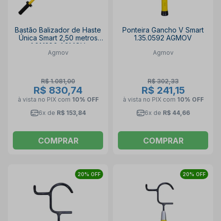
Bastão Balizador de Haste
Ponteira Gancho V Smart
Única Smart 2,50 metros
1.35.0592 AGMOV
1.01.1380 AGMOV
Agmov
Agmov
R$ 1.081,00
R$ 302,33
R$ 830,74
R$ 241,15
à vista no PIX
com
10% OFF
à vista no PIX
com
10% OFF
6x de
R$ 153,84
6x de
R$ 44,66
COMPRAR
COMPRAR
20% OFF
20% OFF