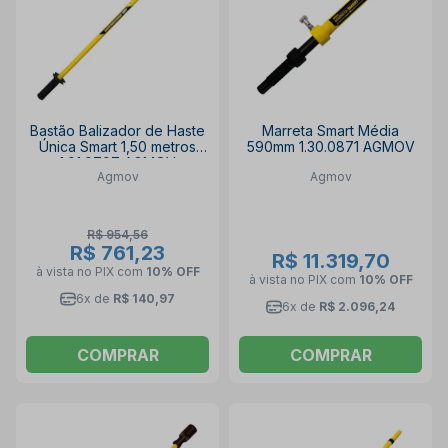
Bastão Balizador de Haste
Marreta Smart Média
Única Smart 1,50 metros
590mm 1.30.0871 AGMOV
1.01.0797 AGMOV
Agmov
Agmov
R$ 954,56
R$ 761,23
R$ 11.319,70
à vista no PIX
com
10% OFF
à vista no PIX
com
10% OFF
6x de
R$ 140,97
6x de
R$ 2.096,24
COMPRAR
COMPRAR