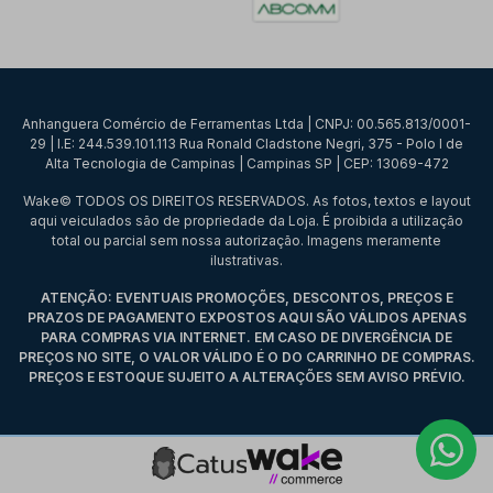
Anhanguera Comércio de Ferramentas Ltda | CNPJ: 00.565.813/0001-
29 | I.E: 244.539.101.113 Rua Ronald Cladstone Negri, 375 - Polo I de
Alta Tecnologia de Campinas | Campinas SP | CEP: 13069-472
Wake© TODOS OS DIREITOS RESERVADOS. As fotos, textos e layout
aqui veiculados são de propriedade da Loja. É proibida a utilização
total ou parcial sem nossa autorização. Imagens meramente
ilustrativas.
ATENÇÃO: EVENTUAIS PROMOÇÕES, DESCONTOS, PREÇOS E
PRAZOS DE PAGAMENTO EXPOSTOS AQUI SÃO VÁLIDOS APENAS
PARA COMPRAS VIA INTERNET. EM CASO DE DIVERGÊNCIA DE
PREÇOS NO SITE, O VALOR VÁLIDO É O DO CARRINHO DE COMPRAS.
PREÇOS E ESTOQUE SUJEITO A ALTERAÇÕES SEM AVISO PRÉVIO.