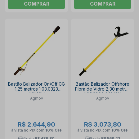
COMPRAR
COMPRAR
Bastão Balizador On/Off CG
Bastão Balizador Offshore
1,25 metros 1.03.0323
Fibra de Vidro 2,30 metros
AGMOV
1.05.0800 AGMOV
Agmov
Agmov
R$ 2.644,90
R$ 3.073,80
à vista no PIX
com
10% OFF
à vista no PIX
com
10% OFF
6x de
R$ 489,80
6x de
R$ 569,22