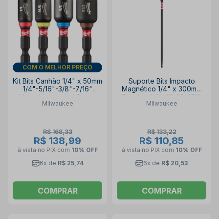
DIA DOS PAIS
Kit Bits Canhão 1/4" x 50mm
Suporte Bits Impacto
1/4"-5/16"-3/8"-7/16"
Magnético 1/4" x 300mm
Magnético com 4 Peças
Encaixe 1/4" 48-32-4512
Milwaukee
Milwaukee
49-66-4562 MILWAUKEE
MILWAUKEE
R$ 168,33
R$ 133,22
R$ 138,99
R$ 110,85
à vista no PIX
com
10% OFF
à vista no PIX
com
10% OFF
6x de
R$ 25,74
6x de
R$ 20,53
COMPRAR
COMPRAR