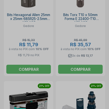
Bits Hexagonal Allen 25mm
Bits Torx T10 x 50mm
x 25mm 685R25-2.5mm
Forma E 22400-T10
GEDORE
GEDORE
Gedore
Gedore
R$ 15,33
R$ 45,89
R$ 11,79
R$ 35,57
à vista no PIX
com
10% OFF
à vista no PIX
com
10% OFF
R$ 11,79 no PIX
3x de
R$ 13,17
COMPRAR
COMPRAR
21% OFF
21% OFF