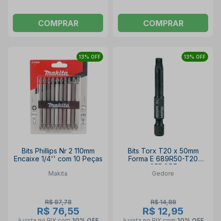
COMPRAR
COMPRAR
13% OFF
13% OFF
Bits Phillips Nr 2 110mm
Bits Torx T20 x 50mm
Encaixe 1/4'' com 10 Peças
Forma E 689R50-T20
GEDORE
Makita
Gedore
R$ 87,78
R$ 14,89
R$ 76,55
R$ 12,95
à vista no PIX
com
10% OFF
à vista no PIX
com
10% OFF