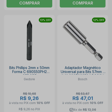
COMPRAR
COMPRAR
13% OFF
12% OFF
Bits Phillips 2mm x 50mm
Adaptador Magnético
Forma C 690S50PH2
Universal para Bits 57mm x
GEDORE
1/4" 2607002584 BOSCH
Gedore
Bosch
R$ 10,68
R$ 53,67
R$ 9,26
R$ 47,01
à vista no PIX
com
10% OFF
à vista no PIX
com
10% OFF
R$ 9,26 no PIX
4x de
R$ 13,06