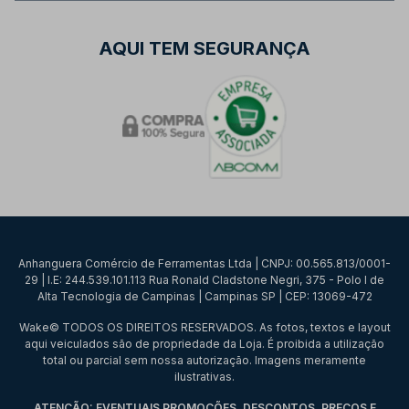
AQUI TEM SEGURANÇA
Anhanguera Comércio de Ferramentas Ltda | CNPJ: 00.565.813/0001-
29 | I.E: 244.539.101.113 Rua Ronald Cladstone Negri, 375 - Polo I de
Alta Tecnologia de Campinas | Campinas SP | CEP: 13069-472
Wake© TODOS OS DIREITOS RESERVADOS. As fotos, textos e layout
aqui veiculados são de propriedade da Loja. É proibida a utilização
total ou parcial sem nossa autorização. Imagens meramente
ilustrativas.
ATENÇÃO: EVENTUAIS PROMOÇÕES, DESCONTOS, PREÇOS E