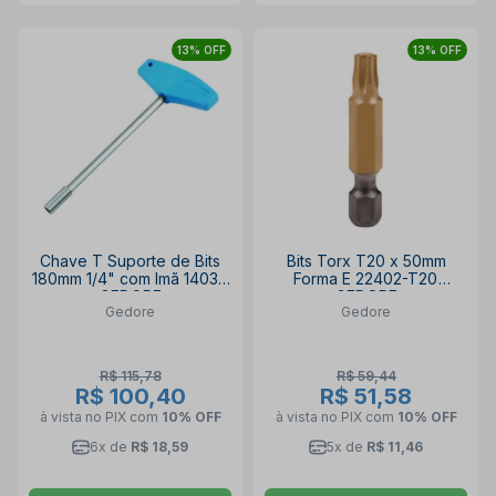
13% OFF
13% OFF
Chave T Suporte de Bits
Bits Torx T20 x 50mm
180mm 1/4" com Imã 14030
Forma E 22402-T20
GEDORE
GEDORE
Gedore
Gedore
R$ 115,78
R$ 59,44
R$ 100,40
R$ 51,58
à vista no PIX
com
10% OFF
à vista no PIX
com
10% OFF
6x de
R$ 18,59
5x de
R$ 11,46