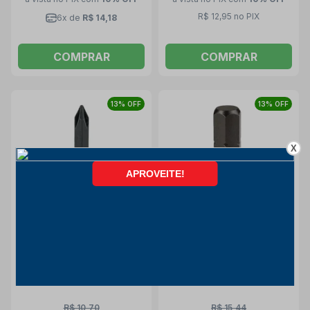
R$ 12,95 no PIX
6x de
R$ 14,18
COMPRAR
COMPRAR
13% OFF
13% OFF
X
Bits Phillips 3mm x 50mm
Bits Hexagonal Allen 3mm x
Forma C 690S50PH3
25mm 685R25-3MM
GEDORE
GEDORE
Gedore
Gedore
R$ 10,70
R$ 15,44