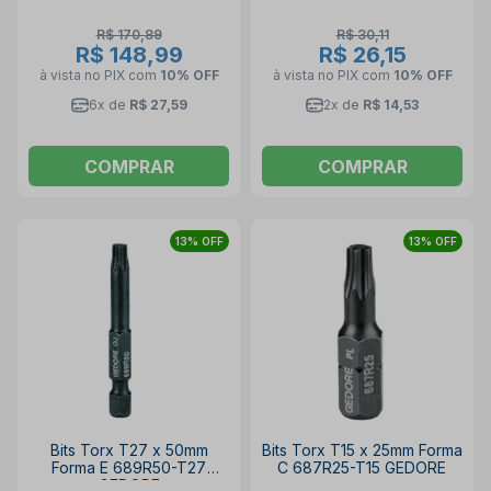
R$ 170,89
R$ 30,11
R$ 148,99
R$ 26,15
à vista no PIX
com
10% OFF
à vista no PIX
com
10% OFF
6x de
R$ 27,59
2x de
R$ 14,53
COMPRAR
COMPRAR
13% OFF
13% OFF
Bits Torx T27 x 50mm
Bits Torx T15 x 25mm Forma
Forma E 689R50-T27
C 687R25-T15 GEDORE
GEDORE