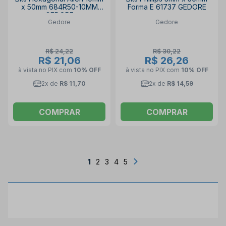
x 50mm 684R50-10MM
Forma E 61737 GEDORE
GEDORE
Gedore
Gedore
R$ 24,22
R$ 30,22
R$ 21,06
R$ 26,26
à vista no PIX
com
10% OFF
à vista no PIX
com
10% OFF
2x de
R$ 11,70
2x de
R$ 14,59
COMPRAR
COMPRAR
1
2
3
4
5