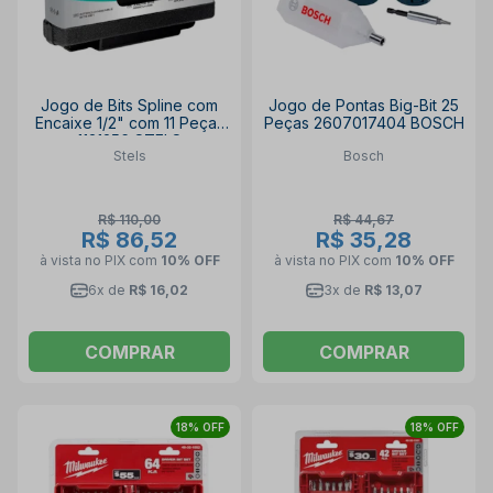
Jogo de Bits Spline com
Jogo de Pontas Big-Bit 25
Encaixe 1/2" com 11 Peças
Peças 2607017404 BOSCH
1131256 STELS
Stels
Bosch
R$ 110,00
R$ 44,67
R$ 86,52
R$ 35,28
à vista no PIX
com
10% OFF
à vista no PIX
com
10% OFF
6x de
R$ 16,02
3x de
R$ 13,07
COMPRAR
COMPRAR
18% OFF
18% OFF