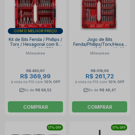
DIA DOS PAIS
Kit de Bits Fenda / Phillips /
Jogo de Bits
Torx / Hexagonal com 64
Fenda/Phillips/Torx/Hexag
Peças 48-32-1552
onal com 42 Peças 48-32-
Milwaukee
Milwaukee
MILWAUKEE
1551 MILWAUKEE
R$ 450,67
R$ 319,00
R$ 369,99
R$ 261,72
à vista no PIX
com
10% OFF
à vista no PIX
com
10% OFF
6x de
R$ 68,52
6x de
R$ 48,47
COMPRAR
COMPRAR
17% OFF
17% OFF