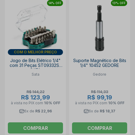
14% OFF
13% OFF
DIA DOS PAIS
Jogo de Bits Elétrico 1/4"
Suporte Magnético de Bits
com 31 Peças ST09332SJ
1/4" 10452 GEDORE
SATA
Sata
Gedore
R$ 144,22
R$ 114,33
R$ 123,99
R$ 99,19
à vista no PIX
com
10% OFF
à vista no PIX
com
10% OFF
6x de
R$ 22,96
6x de
R$ 18,37
COMPRAR
COMPRAR