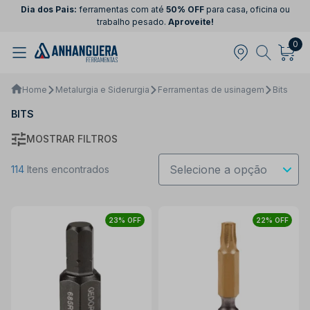
Dia dos Pais:
ferramentas com até
50% OFF
para casa, oficina ou
trabalho pesado.
Aproveite!
0
Home
Metalurgia e Siderurgia
Ferramentas de usinagem
Bits
BITS
MOSTRAR FILTROS
114
Itens encontrados
23% OFF
22% OFF