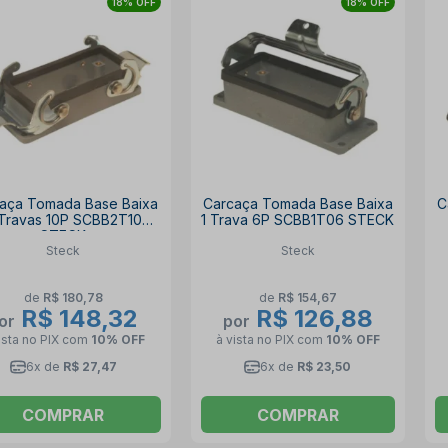
18% OFF
18% OFF
aça Tomada Base Baixa
Carcaça Tomada Base Baixa
C
Travas 10P SCBB2T10
1 Trava 6P SCBB1T06 STECK
STECK
Steck
Steck
de
R$ 180,78
de
R$ 154,67
R$ 148,32
R$ 126,88
or
por
ista no PIX
com
10% OFF
à vista no PIX
com
10% OFF
6x de
R$ 27,47
6x de
R$ 23,50
COMPRAR
COMPRAR