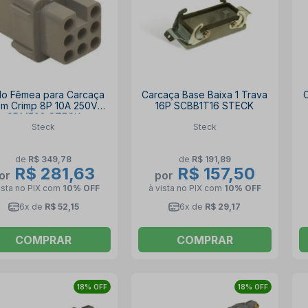
lo Fêmea para Carcaça
Carcaça Base Baixa 1 Trava
C
m Crimp 8P 10A 250V
16P SCBB1T16 STECK
SDMF08 STECK
Steck
Steck
de
R$ 349,78
de
R$ 191,89
R$ 281,63
R$ 157,50
or
por
ista no PIX
com
10% OFF
à vista no PIX
com
10% OFF
6x de
R$ 52,15
6x de
R$ 29,17
COMPRAR
COMPRAR
18% OFF
18% OFF