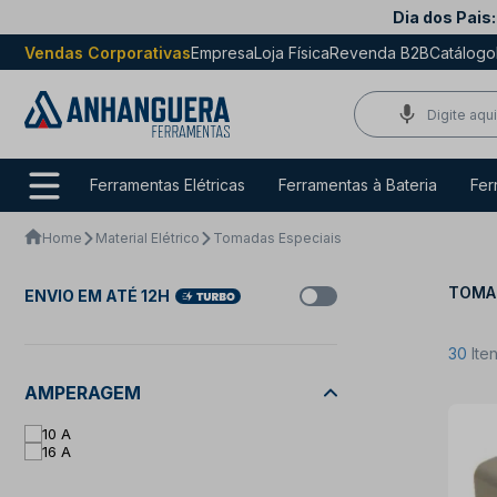
Dia dos Pais:
Vendas Corporativas
Empresa
Loja Física
Revenda B2B
Catálogo
Ferramentas Elétricas
Ferramentas à Bateria
Fer
Home
Material Elétrico
Tomadas Especiais
TOMAD
ENVIO EM ATÉ 12H
30
Ite
AMPERAGEM
10 A
16 A