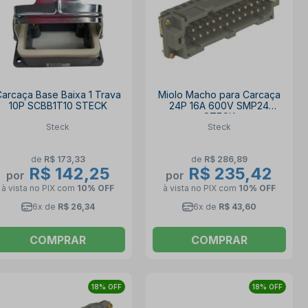
arcaça Base Baixa 1 Trava
Miolo Macho para Carcaça
10P SCBB1T10 STECK
24P 16A 600V SMP24
STECK
Steck
Steck
de
R$ 173,33
de
R$ 286,89
R$ 142,25
R$ 235,42
por
por
à vista no PIX
com
10% OFF
à vista no PIX
com
10% OFF
6x de
R$ 26,34
6x de
R$ 43,60
COMPRAR
COMPRAR
18% OFF
18% OFF