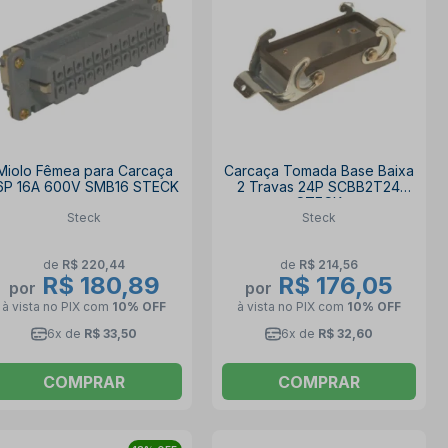
Miolo Fêmea para Carcaça
Carcaça Tomada Base Baixa
6P 16A 600V SMB16 STECK
2 Travas 24P SCBB2T24
STECK
Steck
Steck
de
R$ 220,44
de
R$ 214,56
R$ 180,89
R$ 176,05
por
por
à vista no PIX
com
10% OFF
à vista no PIX
com
10% OFF
6x de
R$ 33,50
6x de
R$ 32,60
COMPRAR
COMPRAR