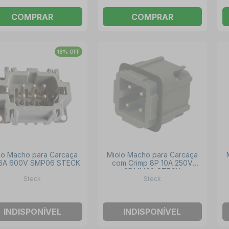
COMPRAR
COMPRAR
18% OFF
lo Macho para Carcaça
Miolo Macho para Carcaça
16A 600V SMP06 STECK
com Crimp 8P 10A 250V
SDMM08 STECK
Steck
Steck
INDISPONÍVEL
INDISPONÍVEL