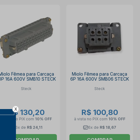
Miolo Fêmea para Carcaça
Miolo Fêmea para Carcaça
0P 16A 600V SMB10 STECK
6P 16A 600V SMB06 STECK
Steck
Steck
X
R$ 130,20
R$ 100,80
à vista no PIX
com
10% OFF
à vista no PIX
com
10% OFF
6x de
R$ 24,11
6x de
R$ 18,67
COMPRAR
COMPRAR