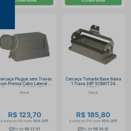
arcaça Plugue sem Travas
Carcaça Tomada Base Baixa
com Prensa Cabo Lateral 2
1 Trava 24P SCBB1T24
Rebites 24P SCPL2R24
STECK
Steck
Steck
STECK
R$ 123,70
R$ 185,80
à vista no PIX
com
10% OFF
à vista no PIX
com
10% OFF
6x de
R$ 22,91
6x de
R$ 34,41