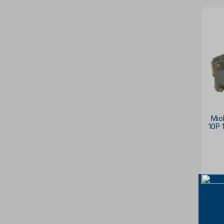
Mio
10P
à v