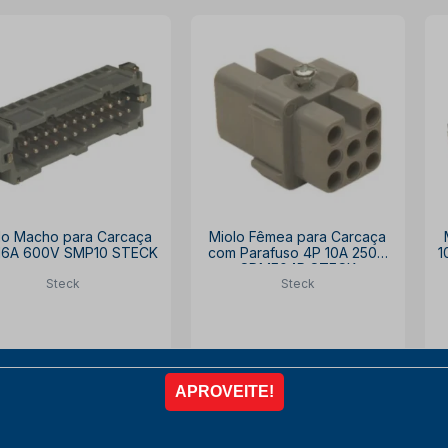
lo Macho para Carcaça
Miolo Fêmea para Carcaça
 16A 600V SMP10 STECK
com Parafuso 4P 10A 250V
1
SDMF04P STECK
Steck
Steck
R$ 138,30
R$ 213,50
ista no PIX
com
10% OFF
à vista no PIX
com
10% OFF
6x de
R$ 25,61
6x de
R$ 39,54
COMPRAR
COMPRAR