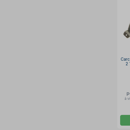
Carc
2 
p
à v