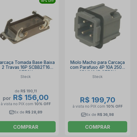
18% OFF
arcaça Tomada Base Baixa
Miolo Macho para Carcaça
2 Travas 16P SCBB2T16
com Parafuso 4P 10A 250V
STECK
SDMM04P STECK
Steck
Steck
de
R$ 190,11
R$ 156,00
por
R$ 199,70
à vista no PIX
com
10% OFF
à vista no PIX
com
10% OFF
6x de
R$ 28,89
6x de
R$ 36,98
COMPRAR
COMPRAR