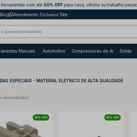
ferramentas com até
50% OFF
para casa, oficina ou trabalho pesa
Blog
Atendimento Exclusivo Site
ramentas Manuais
Automotivo
Compressores de Ar
Solda
AS ESPECIAIS - MATERIAL ELÉTRICO DE ALTA QUALIDADE
ns encontrados
19% OFF
18% OFF