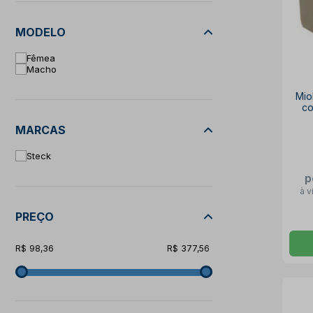
MODELO
Fêmea
Macho
Mio
co
MARCAS
Steck
p
à v
PREÇO
98,36
377,56