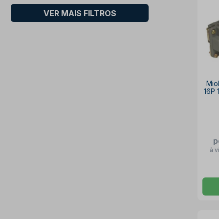
VER MAIS FILTROS
Mio
16P
p
à v