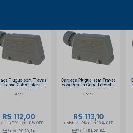
caça Plugue sem Travas
Carcaça Plugue sem Travas
C
 Prensa Cabo Lateral 4
com Prensa Cabo Lateral 4
ebites 16P SCPL4R16
Rebites 10P SCPL4R10
Steck
Steck
STECK
STECK
R$ 112,00
R$ 113,10
ista no PIX
com
10% OFF
à vista no PIX
com
10% OFF
6x de
R$ 20,74
6x de
R$ 20,94