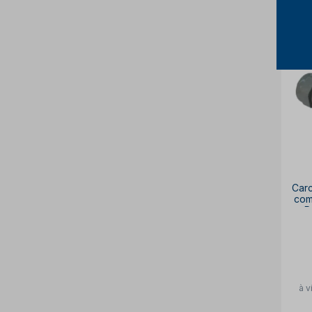
Car
com
R
à v