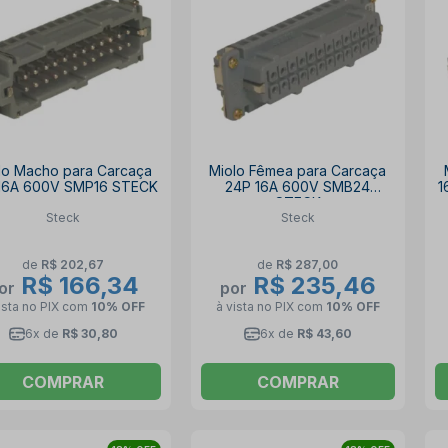
lo Macho para Carcaça
Miolo Fêmea para Carcaça
 16A 600V SMP16 STECK
24P 16A 600V SMB24
1
STECK
Steck
Steck
de
R$ 202,67
de
R$ 287,00
R$ 166,34
R$ 235,46
or
por
ista no PIX
com
10% OFF
à vista no PIX
com
10% OFF
6x de
R$ 30,80
6x de
R$ 43,60
COMPRAR
COMPRAR