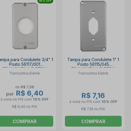
16% OFF
ampa para Condulete 3/4" 1
Tampa para Condulete 1" 1
Posto 56117/001
Posto 56115/045
TRAMONTINA ELETRIK
TRAMONTINA ELETRIK
Tramontina Eletrik
Tramontina Eletrik
de
R$ 7,58
R$ 6,40
por
R$ 7,16
à vista no PIX
com
10% OFF
à vista no PIX
com
10% OFF
R$ 6,40 no PIX
R$ 7,16 no PIX
COMPRAR
COMPRAR