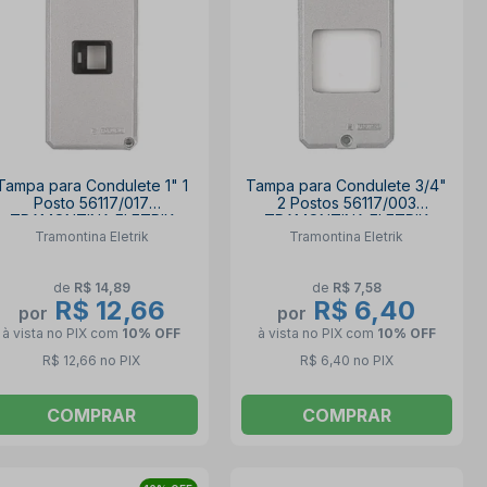
Tampa para Condulete 1" 1
Tampa para Condulete 3/4"
Posto 56117/017
2 Postos 56117/003
TRAMONTINA ELETRIK
TRAMONTINA ELETRIK
Tramontina Eletrik
Tramontina Eletrik
de
R$ 14,89
de
R$ 7,58
R$ 12,66
R$ 6,40
por
por
à vista no PIX
com
10% OFF
à vista no PIX
com
10% OFF
R$ 12,66 no PIX
R$ 6,40 no PIX
COMPRAR
COMPRAR