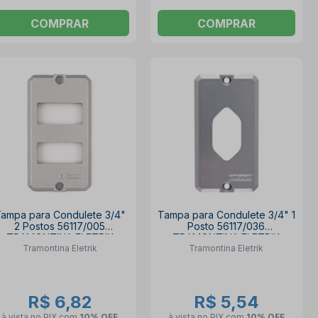
COMPRAR
COMPRAR
ampa para Condulete 3/4"
Tampa para Condulete 3/4" 1
2 Postos 56117/005
Posto 56117/036
TRAMONTINA ELETRIK
TRAMONTINA ELETRIK
Tramontina Eletrik
Tramontina Eletrik
R$ 6,82
R$ 5,54
à vista no PIX
com
10% OFF
à vista no PIX
com
10% OFF