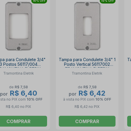
16% OFF
15% OFF
pa para Condulete 3/4"
Tampa para Condulete 3/4" 1
T
3 Postos 56117/004
Posto Vertical 56117002
RAMONTINA ELETRIK
TRAMONTINA ELETRIK
Tramontina Eletrik
Tramontina Eletrik
de
R$ 7,58
de
R$ 7,58
R$ 6,40
R$ 6,42
por
por
ista no PIX
com
10% OFF
à vista no PIX
com
10% OFF
R$ 6,40 no PIX
R$ 6,42 no PIX
COMPRAR
COMPRAR