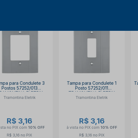
mpa para Condulete 3
Tampa para Condulete 1
T
Postos 57252/013
Posto 57252/011
RAMONTINA ELETRIK
TRAMONTINA ELETRIK
Tramontina Eletrik
Tramontina Eletrik
R$ 3,16
R$ 3,16
ista no PIX
com
10% OFF
à vista no PIX
com
10% OFF
R$ 3,16 no PIX
R$ 3,16 no PIX