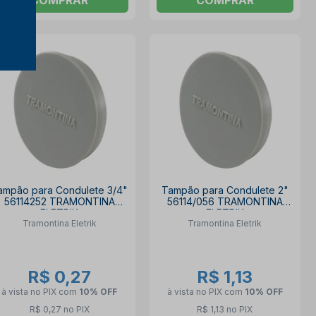
ampão para Condulete 3/4"
Tampão para Condulete 2"
56114252 TRAMONTINA
56114/056 TRAMONTINA
ELETRIK
ELETRIK
Tramontina Eletrik
Tramontina Eletrik
R$ 0,27
R$ 1,13
à vista no PIX
com
10% OFF
à vista no PIX
com
10% OFF
R$ 0,27 no PIX
R$ 1,13 no PIX