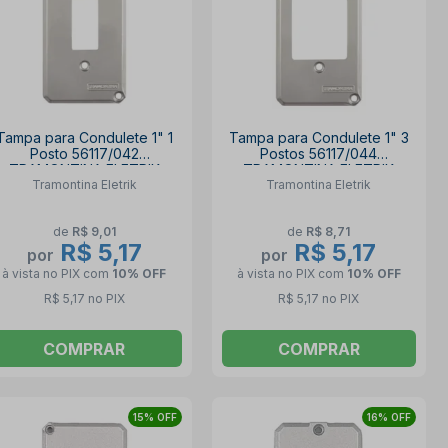
Tampa para Condulete 1" 1
Tampa para Condulete 1" 3
Posto 56117/042
Postos 56117/044
TRAMONTINA ELETRIK
TRAMONTINA ELETRIK
Tramontina Eletrik
Tramontina Eletrik
de
R$ 9,01
de
R$ 8,71
R$ 5,17
R$ 5,17
por
por
à vista no PIX
com
10% OFF
à vista no PIX
com
10% OFF
R$ 5,17 no PIX
R$ 5,17 no PIX
COMPRAR
COMPRAR
15% OFF
16% OFF