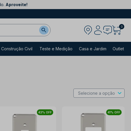
do.
Aproveite!
0
Construção Civil
Teste e Medição
Casa e Jardim
Outlet
43% OFF
41% OFF