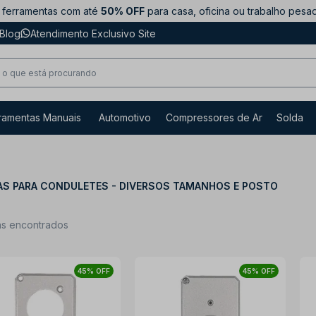
ferramentas com até
50% OFF
para casa, oficina ou trabalho pesa
Blog
Atendimento Exclusivo Site
ramentas Manuais
Automotivo
Compressores de Ar
Solda
S PARA CONDULETES - DIVERSOS TAMANHOS E POSTO
ns encontrados
45% OFF
45% OFF