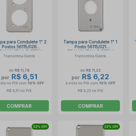
pa para Condulete 1" 2
Tampa para Condulete 1" 1
Postos 56115/026
Posto 56115/021
RAMONTINA ELETRIK
TRAMONTINA ELETRIK
Tramontina Eletrik
Tramontina Eletrik
de
R$ 11,78
de
R$ 11,22
R$ 6,51
R$ 6,22
por
por
ista no PIX
com
10% OFF
à vista no PIX
com
10% OFF
R$ 6,51 no PIX
R$ 6,22 no PIX
COMPRAR
COMPRAR
32% OFF
32% OFF