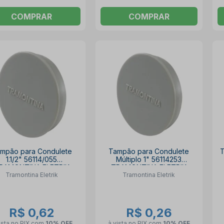
COMPRAR
COMPRAR
mpão para Condulete
Tampão para Condulete
T
1.1/2" 56114/055
Múltiplo 1" 56114253
RAMONTINA ELETRIK
TRAMONTINA ELETRIK
Tramontina Eletrik
Tramontina Eletrik
R$ 0,62
R$ 0,26
ista no PIX
com
10% OFF
à vista no PIX
com
10% OFF