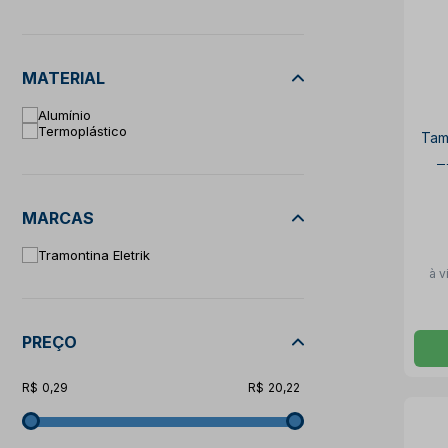
MATERIAL
Alumínio
Termoplástico
Tam
T
MARCAS
Tramontina Eletrik
à v
PREÇO
0,29
20,22