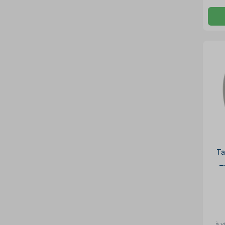
Ta
T
à v