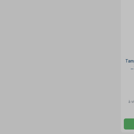
Tam
T
à v