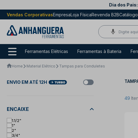
Dia dos Pais:
Vendas Corporativas
Empresa
Loja Física
Revenda B2B
Catálogo
Ferramentas Elétricas
Ferramentas à Bateria
Fer
Home
Material Elétrico
Tampas para Conduletes
TAMPA
ENVIO EM ATÉ 12H
49
Ite
ENCAIXE
1.1/2"
1"
2"
3/4"