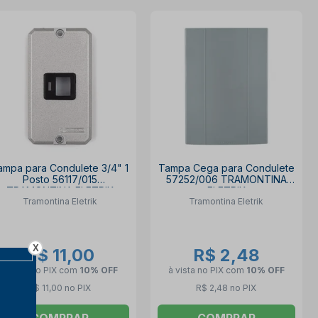
ampa para Condulete 3/4" 1
Tampa Cega para Condulete
Posto 56117/015
57252/006 TRAMONTINA
TRAMONTINA ELETRIK
ELETRIK
Tramontina Eletrik
Tramontina Eletrik
X
R$ 11,00
R$ 2,48
à vista no PIX
com
10% OFF
à vista no PIX
com
10% OFF
R$ 11,00 no PIX
R$ 2,48 no PIX
COMPRAR
COMPRAR