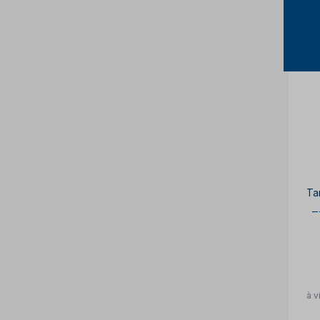
Ta
T
à v