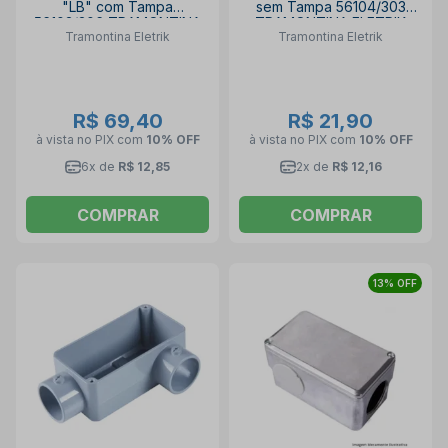
"LB" com Tampa
sem Tampa 56104/303
56103/306 TRAMONTINA
TRAMONTINA ELETRIK
Tramontina Eletrik
Tramontina Eletrik
ELETRIK
R$ 69,40
R$ 21,90
à vista no PIX
com
10% OFF
à vista no PIX
com
10% OFF
6x de
R$ 12,85
2x de
R$ 12,16
COMPRAR
COMPRAR
13% OFF