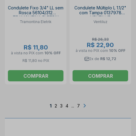
Condulete Fixo 3/4" LL sem
Condulete Múltiplo L 1.1/2"
Rosca 56104/312
com Tampa 0137978
TRAMONTINA ELETRIK
VENTILUZ
Tramontina Eletrik
Ventiluz
R$ 26,33
R$ 22,90
R$ 11,80
à vista no PIX
com
10% OFF
à vista no PIX
com
10% OFF
2x de
R$ 12,72
R$ 11,80 no PIX
COMPRAR
COMPRAR
1
2
3
4
...
7