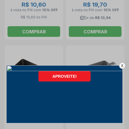
R$ 10,60
R$ 19,70
à vista no PIX
com
10% OFF
à vista no PIX
com
10% OFF
R$ 10,60 no PIX
2x de
R$ 10,94
COMPRAR
COMPRAR
X
Condulete Fixo 1" Tipo "E"
Condulete Fixo 1" C sem
em Tampa 56102/303
Rosca 56101/313
TRAMONTINA ELETRIK
TRAMONTINA ELETRIK
Tramontina Eletrik
Tramontina Eletrik