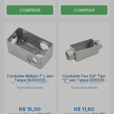
COMPRAR
COMPRAR
Condulete Múltiplo 1" L sem
Condulete Fixo 3/4" Tipo
Tampa 56200/033
"C" sem Tampa 56101/302
TRAMONTINA ELETRIK
TRAMONTINA ELETRIK
Tramontina Eletrik
Tramontina Eletrik
R$ 15,00
R$ 11,60
à vista no PIX
com
10% OFF
à vista no PIX
com
10% OFF