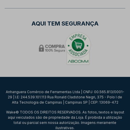
AQUI TEM SEGURANÇA
Anhanguera Comércio de Ferramentas Ltda | CNPJ: 00.565.813/0001-
29 | I.E: 244.539.101.113 Rua Ronald Cladstone Negri, 375 - Polo I de
Alta Tecnologia de Campinas | Campinas SP | CEP: 13069-472
Wake© TODOS OS DIREITOS RESERVADOS. As fotos, textos e layout
aqui veiculados são de propriedade da Loja. É proibida a utilização
total ou parcial sem nossa autorização. Imagens meramente
ilustrativas.