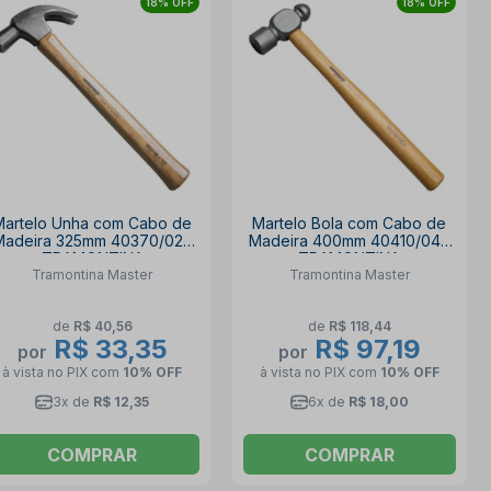
18% OFF
18% OFF
Martelo Unha com Cabo de
Martelo Bola com Cabo de
Madeira 325mm 40370/025
Madeira 400mm 40410/040
TRAMONTINA
TRAMONTINA
Tramontina Master
Tramontina Master
de
R$ 40,56
de
R$ 118,44
R$ 33,35
R$ 97,19
por
por
à vista no PIX
com
10% OFF
à vista no PIX
com
10% OFF
3x de
R$ 12,35
6x de
R$ 18,00
COMPRAR
COMPRAR