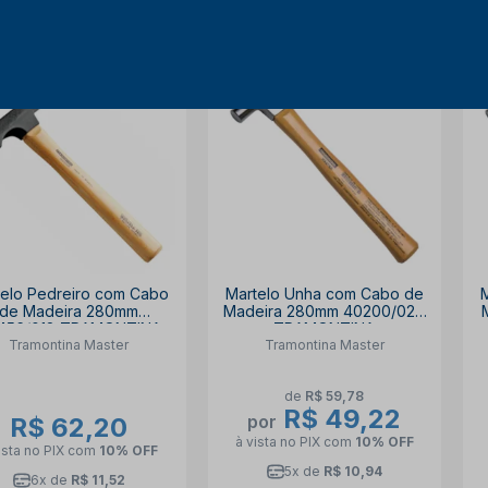
18% OFF
telo Pedreiro com Cabo
Martelo Unha com Cabo de
de Madeira 280mm
Madeira 280mm 40200/020
456/018 TRAMONTINA
TRAMONTINA
Tramontina Master
Tramontina Master
de
R$ 59,78
R$ 49,22
por
R$ 62,20
à vista no PIX
com
10% OFF
ista no PIX
com
10% OFF
5x de
R$ 10,94
6x de
R$ 11,52