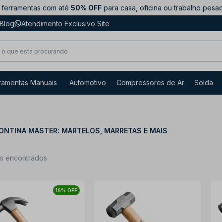
ferramentas com até
50% OFF
para casa, oficina ou trabalho pesa
Blog
Atendimento Exclusivo Site
ramentas Manuais
Automotivo
Compressores de Ar
Solda
NTINA MASTER: MARTELOS, MARRETAS E MAIS
ns encontrados
16% OFF