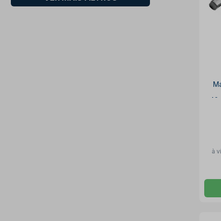
Ma
40
à v