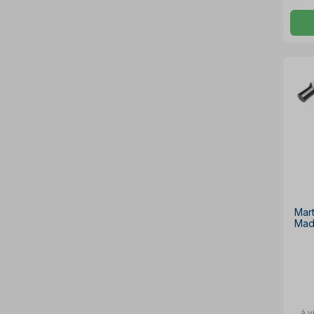
Mar
Mad
à v