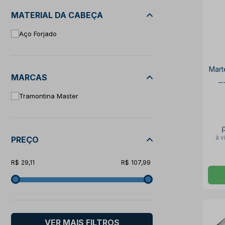
MATERIAL DA CABEÇA
Aço Forjado
Mart
MARCAS
T
Tramontina Master
à v
PREÇO
29,11
107,99
VER MAIS FILTROS