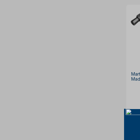
Mar
Mad
à v