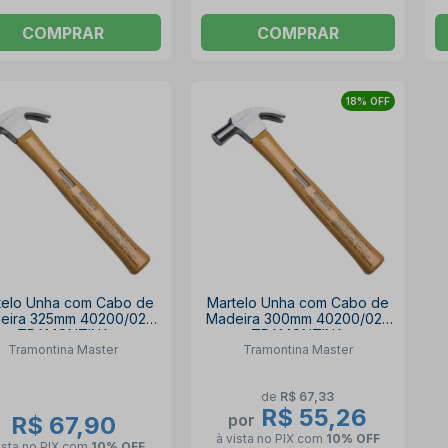
COMPRAR
COMPRAR
18% OFF
telo Unha com Cabo de
Martelo Unha com Cabo de
eira 325mm 40200/025
Madeira 300mm 40200/023
TRAMONTINA
TRAMONTINA
Tramontina Master
Tramontina Master
de
R$ 67,33
R$ 55,26
por
R$ 67,90
à vista no PIX
com
10% OFF
ista no PIX
com
10% OFF