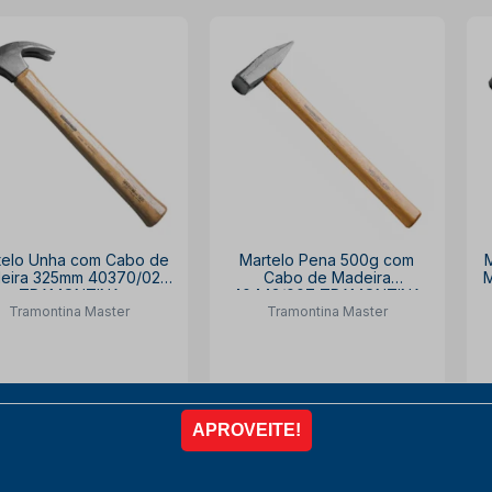
telo Unha com Cabo de
Martelo Pena 500g com
eira 325mm 40370/027
Cabo de Madeira
M
TRAMONTINA
40443/007 TRAMONTINA
Tramontina Master
Tramontina Master
R$ 41,40
R$ 60,70
ista no PIX
com
10% OFF
à vista no PIX
com
10% OFF
4x de
R$ 11,50
6x de
R$ 11,24
COMPRAR
COMPRAR