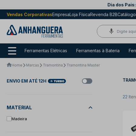
Dia dos Pais:
Vendas Corporativas
Empresa
Loja Física
Revenda B2B
Catálogo
Ferramentas Elétricas
Ferramentas à Bateria
Fer
Home
Marcas
Tramontina
Tramontina Master
TRAMO
ENVIO EM ATÉ 12H
22
Ite
MATERIAL
Madeira