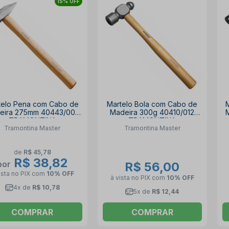
15% OFF
telo Pena com Cabo de
Martelo Bola com Cabo de
eira 275mm 40443/004
Madeira 300g 40410/012
TRAMONTINA
TRAMONTINA
Tramontina Master
Tramontina Master
de
R$ 45,78
R$ 38,82
por
R$ 56,00
ista no PIX
com
10% OFF
à vista no PIX
com
10% OFF
4x de
R$ 10,78
5x de
R$ 12,44
COMPRAR
COMPRAR