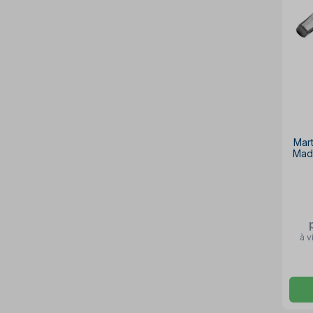
Mar
Mad
à v