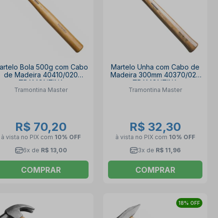
artelo Bola 500g com Cabo
Martelo Unha com Cabo de
de Madeira 40410/020
Madeira 300mm 40370/023
TRAMONTINA
TRAMONTINA
Tramontina Master
Tramontina Master
R$ 70,20
R$ 32,30
à vista no PIX
com
10% OFF
à vista no PIX
com
10% OFF
6x de
R$ 13,00
3x de
R$ 11,96
COMPRAR
COMPRAR
18% OFF