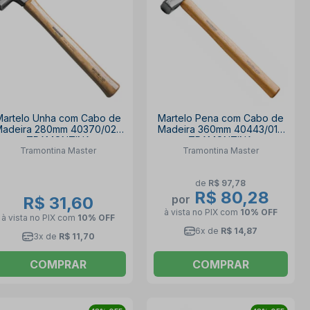
Martelo Unha com Cabo de
Martelo Pena com Cabo de
adeira 280mm 40370/020
Madeira 360mm 40443/010
TRAMONTINA
TRAMONTINA
Tramontina Master
Tramontina Master
de
R$ 97,78
R$ 80,28
por
R$ 31,60
à vista no PIX
com
10% OFF
à vista no PIX
com
10% OFF
6x de
R$ 14,87
3x de
R$ 11,70
COMPRAR
COMPRAR