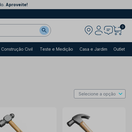
do.
Aproveite!
0
Construção Civil
Teste e Medição
Casa e Jardim
Outlet