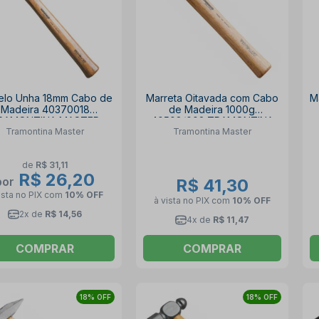
elo Unha 18mm Cabo de
Marreta Oitavada com Cabo
M
Madeira 40370018
de Madeira 1000g
RAMONTINA MASTER
40508/002 TRAMONTINA
Tramontina Master
Tramontina Master
de
R$ 31,11
R$ 26,20
por
R$ 41,30
ista no PIX
com
10% OFF
à vista no PIX
com
10% OFF
2x de
R$ 14,56
4x de
R$ 11,47
COMPRAR
COMPRAR
18% OFF
18% OFF