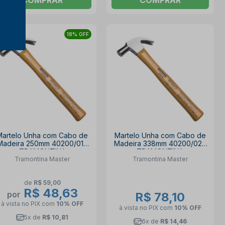
18% OFF
Martelo Unha com Cabo de
Martelo Unha com Cabo de
Madeira 250mm 40200/018
Madeira 338mm 40200/027
TRAMONTINA
TRAMONTINA
Tramontina Master
Tramontina Master
de
R$ 59,00
R$ 48,63
por
R$ 78,10
à vista no PIX
com
10% OFF
à vista no PIX
com
10% OFF
5x de
R$ 10,81
6x de
R$ 14,46