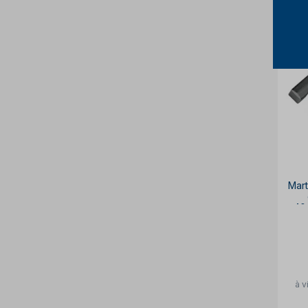
Mar
40
à v