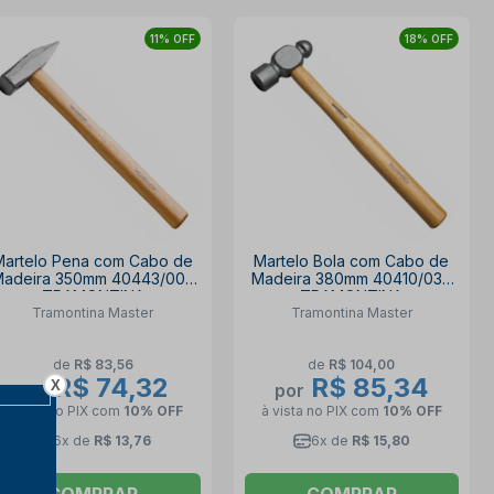
11% OFF
18% OFF
Martelo Pena com Cabo de
Martelo Bola com Cabo de
adeira 350mm 40443/009
Madeira 380mm 40410/032
TRAMONTINA
TRAMONTINA
Tramontina Master
Tramontina Master
de
R$ 83,56
de
R$ 104,00
R$ 74,32
R$ 85,34
X
por
por
à vista no PIX
com
10% OFF
à vista no PIX
com
10% OFF
6x de
R$ 13,76
6x de
R$ 15,80
COMPRAR
COMPRAR