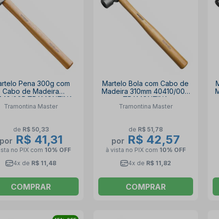
rtelo Pena 300g com
Martelo Bola com Cabo de
Cabo de Madeira
Madeira 310mm 40410/008
M
443/005 TRAMONTINA
TRAMONTINA
Tramontina Master
Tramontina Master
de
R$ 50,33
de
R$ 51,78
R$ 41,31
R$ 42,57
por
por
ista no PIX
com
10% OFF
à vista no PIX
com
10% OFF
4x de
R$ 11,48
4x de
R$ 11,82
COMPRAR
COMPRAR