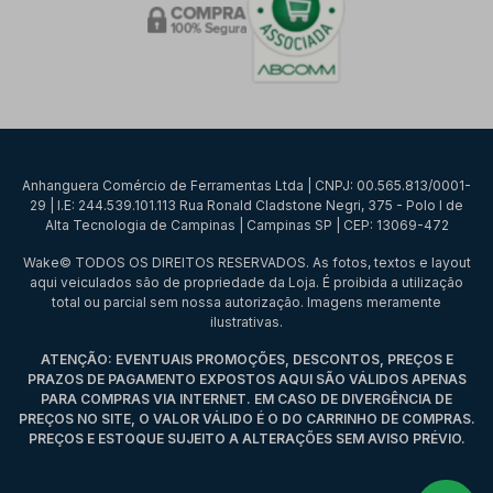
Anhanguera Comércio de Ferramentas Ltda | CNPJ: 00.565.813/0001-
29 | I.E: 244.539.101.113 Rua Ronald Cladstone Negri, 375 - Polo I de
Alta Tecnologia de Campinas | Campinas SP | CEP: 13069-472
Wake© TODOS OS DIREITOS RESERVADOS. As fotos, textos e layout
aqui veiculados são de propriedade da Loja. É proibida a utilização
total ou parcial sem nossa autorização. Imagens meramente
ilustrativas.
ATENÇÃO: EVENTUAIS PROMOÇÕES, DESCONTOS, PREÇOS E
PRAZOS DE PAGAMENTO EXPOSTOS AQUI SÃO VÁLIDOS APENAS
PARA COMPRAS VIA INTERNET. EM CASO DE DIVERGÊNCIA DE
PREÇOS NO SITE, O VALOR VÁLIDO É O DO CARRINHO DE COMPRAS.
PREÇOS E ESTOQUE SUJEITO A ALTERAÇÕES SEM AVISO PRÉVIO.