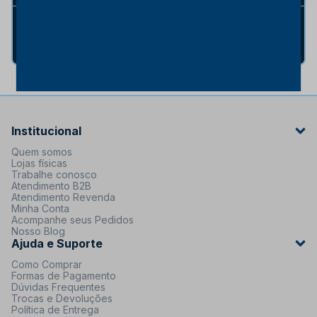
Atendimento Whatsapp Site
(19) 99863-0881
Institucional
Quem somos
Lojas físicas
Trabalhe conosco
Atendimento B2B
Atendimento Revenda
Minha Conta
Acompanhe seus Pedidos
Nosso Blog
Ajuda e Suporte
Como Comprar
Formas de Pagamento
Dúvidas Frequentes
Trocas e Devoluções
Política de Entrega