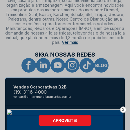
civil, casa e jardim, limpeza, solda, movimentação de carga,
organização e armazenagem. Aqui você encontra novidades
em produtos das melhores marcas do mercado: Dremel,
Tramontina, Stihl, Bosch, Kärcher, Schulz, Skil, Trapp, Gedore,
Paletrans, dentre outras. Nosso Centro de Distribuição atua
com excelência para fornecer ferramentas voltadas a
Manutenções, Reparos e Operações (MRO), além de suprir a
demanda de nossas 4 lojas físicas, televendas e da nossa loja
virtual, que já atendeu mais de 1,3 milhão de pedidos em todo
país.
Ver mais
SIGA NOSSAS REDES
Vendas Corporativas B2B
(19) 3116-4000
vendas@anhangueraferramentas.com.br
X
Atendimento Site
(19) 3116-4040
atendimento@anhangueraferramentas.com.br