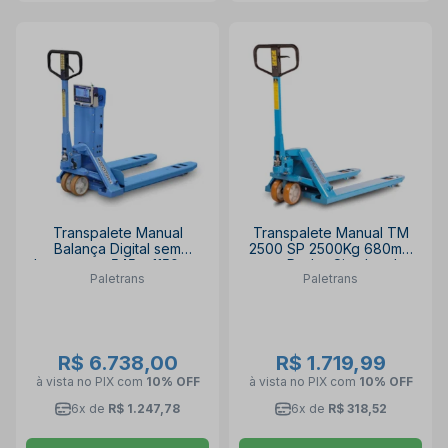
Transpalete Manual
Transpalete Manual TM
Balança Digital sem
2500 SP 2500Kg 680mm
Impressora 545 x 1150mm
com Rodas Simples de
Paletrans
Paletrans
Simples Poliuretano
Poliuretano PALETRANS
TM2000/B PALETRANS
R$ 6.738,00
R$ 1.719,99
à vista no PIX
com
10% OFF
à vista no PIX
com
10% OFF
6x de
R$ 1.247,78
6x de
R$ 318,52