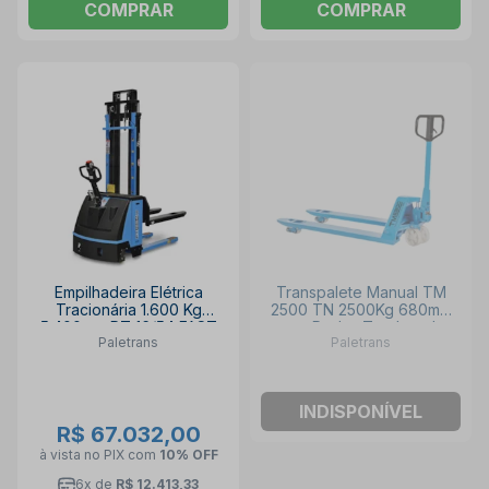
COMPRAR
COMPRAR
Empilhadeira Elétrica
Transpalete Manual TM
Tracionária 1.600 Kg
2500 TN 2500Kg 680mm
5.400mm PT 16/54 FAST
com Rodas Tandem de
Paletrans
Paletrans
PALETRANS
Nylon PALETRANS
INDISPONÍVEL
R$ 67.032,00
à vista no PIX
com
10% OFF
6x de
R$ 12.413,33