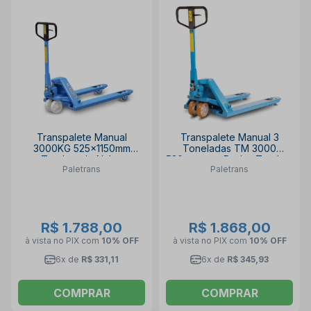
Transpalete Manual
Transpalete Manual 3
3000KG 525x1150mm
Toneladas TM 3000
Tandem de Nylon
530mm com Rodas Tandem
Paletrans
Paletrans
TM3000/TN PALETRANS
de Poliuretano TM3000 TP
PALETRANS
R$ 1.788,00
R$ 1.868,00
à vista no PIX
com
10% OFF
à vista no PIX
com
10% OFF
6x de
R$ 331,11
6x de
R$ 345,93
COMPRAR
COMPRAR