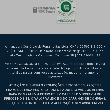
Anhanguera Comércio de Ferramentas Ltda | CNPJ: 00.565.813/0001-
29 | I.E: 244.539.101.113 Rua Ronald Cladstone Negri, 375 - Polo I de
Alta Tecnologia de Campinas | Campinas SP | CEP: 13069-472
Wake© TODOS OS DIREITOS RESERVADOS. As fotos, textos e layout
aqui veiculados são de propriedade da Loja. É proibida a utilização
total ou parcial sem nossa autorização. Imagens meramente
ilustrativas.
ATENÇÃO: EVENTUAIS PROMOÇÕES, DESCONTOS, PREÇOS E
PRAZOS DE PAGAMENTO EXPOSTOS AQUI SÃO VÁLIDOS APENAS
PARA COMPRAS VIA INTERNET. EM CASO DE DIVERGÊNCIA DE
PREÇOS NO SITE, O VALOR VÁLIDO É O DO CARRINHO DE COMPRAS.
PREÇOS E ESTOQUE SUJEITO A ALTERAÇÕES SEM AVISO PRÉVIO.