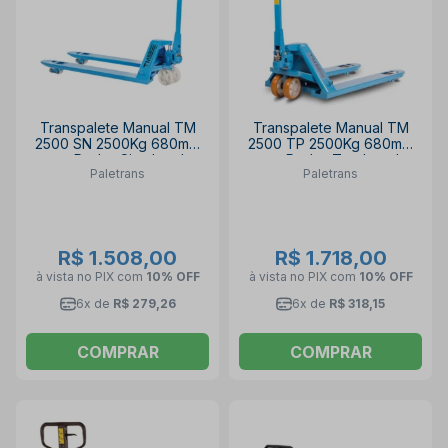
Transpalete Manual TM
Transpalete Manual TM
2500 SN 2500Kg 680mm
2500 TP 2500Kg 680mm
com Rodas Simples de
com Rodas Tandem de
Paletrans
Paletrans
Nylon PALETRANS
Poliuretano PALETRANS
R$ 1.508,00
R$ 1.718,00
à vista no PIX
com
10% OFF
à vista no PIX
com
10% OFF
6x de
R$ 279,26
6x de
R$ 318,15
COMPRAR
COMPRAR