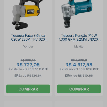
Tesoura Faca Elétrica
Tesoura Punção 710W
620W 220V TFV 620
1.300 GPM 3.2MM JN3201
VONDER
MAKITA
Vonder
Makita
R$ 886,22
R$ 5.678,11
R$ 727,05
R$ 4.917,58
à vista no PIX
com
10% OFF
à vista no PIX
com
10% OFF
6x de
R$ 134,64
6x de
R$ 910,66
COMPRAR
COMPRAR