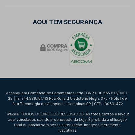
AQUI TEM SEGURANÇA
Anhanguera Comércio de Ferramentas Ltda | CNPJ: 00.565.813/0001-
29 | I.E: 244.539.101.113 Rua Ronald Cladstone Negri, 375 - Polo I de
Alta Tecnologia de Campinas | Campinas SP | CEP: 13069-472
Wake© TODOS OS DIREITOS RESERVADOS. As fotos, textos e layout
aqui veiculados são de propriedade da Loja. É proibida a utilização
total ou parcial sem nossa autorização. Imagens meramente
ilustrativas.