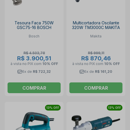
Tesoura Faca 750W
Multicortadora Oscilante
GSC75-16 BOSCH
320W TM3000C MAKITA
Bosch
Makita
R$ 4.503,78
R$ 999,11
R$ 3.900,51
R$ 870,46
à vista no PIX
com
10% OFF
à vista no PIX
com
10% OFF
6x de
R$ 722,32
6x de
R$ 161,20
COMPRAR
COMPRAR
13% OFF
13% OFF