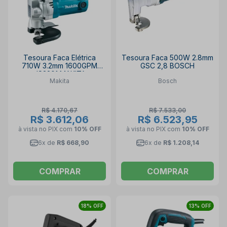
Tesoura Faca Elétrica
Tesoura Faca 500W 2.8mm
710W 3.2mm 1600GPM
GSC 2,8 BOSCH
JS3201 MAKITA
Makita
Bosch
R$ 4.170,67
R$ 7.533,00
R$ 3.612,06
R$ 6.523,95
à vista no PIX
com
10% OFF
à vista no PIX
com
10% OFF
6x de
R$ 668,90
6x de
R$ 1.208,14
COMPRAR
COMPRAR
18% OFF
13% OFF