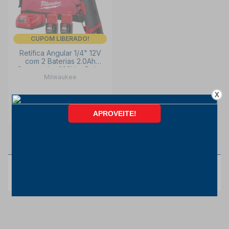
CUPOM LIBERADO!
Retífica Angular 1/4" 12V
com 2 Baterias 2.0Ah
Carregador 220V e Bolsa
Milwaukee
2486-259N MILWAUKEE
X
INDISPONÍVEL