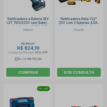
Retificadeira a Bateria 18V
Retificadeira Reta 1.1/2"
LXT 110V/220V sem Bateria
20V com 2 Baterias 4.0Ah
e Carregador DGD800Z
Carregador 220V e Bolsa
Makita
Dewalt
MAKITA
DCG426M2-B2 DEWALT
R$ 951,67
R$ 824,19
à vista no PIX
com
10% OFF
6x de
R$ 152,63
COMPRAR
SOB CONSULTA
13% OFF