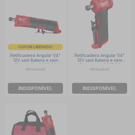
CUPOM LIBERADO!
Retificadeira Angular 1/4"
Retificadeira Angular 1/4"
12V sem Bateria e sem
12V sem Bateria e sem
Carregador 2486-20
Carregador 2485-20
Milwaukee
Milwaukee
MILWAUKEE
MILWAUKEE
INDISPONÍVEL
INDISPONÍVEL