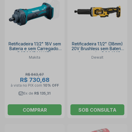
Retificadeira 1.1/2" 18V sem
Retificadeira 1.1/2" (38mm)
Bateria e sem Carregador
20V Brushless sem Bateria
DGD801Z MAKITA
e Carregador DCG426B
Makita
Dewalt
DEWALT
R$ 843,67
R$ 730,68
à vista no PIX
com
10% OFF
6x de
R$ 135,31
COMPRAR
SOB CONSULTA