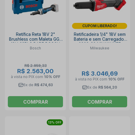
CUPOM LIBERADO!
Retífica Reta 18V 2"
Retificadeira 1/4" 18V sem
Brushless com Maleta GGS
Bateria e sem Carregador
18V-23PLC BARE BOSCH
2939-20 MILWAUKEE
Bosch
Milwaukee
R$ 2.959,33
R$ 2.563,00
R$ 3.046,69
à vista no PIX
com
10% OFF
à vista no PIX
com
10% OFF
6x de
R$ 474,63
6x de
R$ 564,20
COMPRAR
COMPRAR
13% OFF