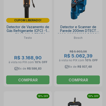
CUPOM LIBERADO!
Detector de Vazamento de
Detector e Scanner de
Gás Refrigerante (CFC) -18
Parede 200mm DTECT
a +50 °C 316-3 TESTO
200C 06010816G0 BOSCH
Testo
Bosch
R$ 5.903,56
R$ 5.062,39
R$ 3.168,90
à vista no PIX
com
10% OFF
à vista no PIX
com
10% OFF
6x de
R$ 937,48
6x de
R$ 586,83
COMPRAR
COMPRAR
18% OFF
19% OFF