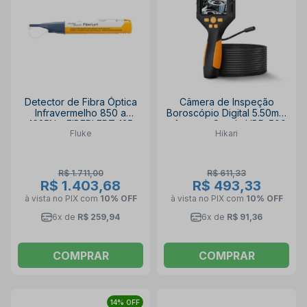
Detector de Fibra Óptica
Câmera de Inspeção
Infravermelho 850 a
Boroscópio Digital 5.50mm
1625Nm FIBERLERT-125
x 1mt com Sonda HBR-500
Fluke
Hikari
FLUKE
HIKARI
R$ 1.711,00
R$ 611,33
R$ 1.403,68
R$ 493,33
à vista no PIX
com
10% OFF
à vista no PIX
com
10% OFF
6x de
R$ 259,94
6x de
R$ 91,36
COMPRAR
COMPRAR
14% OFF