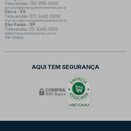
Televendas: (19) 3116-4000
campinas@anhangueraferramentas.com.br
Serra - ES
Televendas (27) 3442-0200
filial.serra@anhangueraferramentas.com.br
São Paulo - SP
Televendas (11) 4349-0250
sp@anhangueraferramentas.com.br
Ver todos
AQUI TEM SEGURANÇA