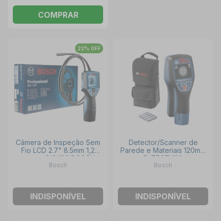
COMPRAR
22% OFF
Câmera de Inspeção Sem
Detector/Scanner de
Fio LCD 2.7" 8.5mm 1,2
Parede e Materiais 120mm
metros GIC 120 BOSCH
D-TECT 120
Bosch
Bosch
0601081303000 BOSCH
INDISPONÍVEL
INDISPONÍVEL