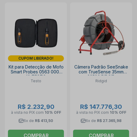
CUPOM LIBERADO!
Kit para Detecção de Mofo
Câmera Padrão SeeSnake
Smart Probes 0563 0005
com TrueSense 35mm
10 TESTO
63583 RIDGID
Testo
Ridgid
R$ 2.232,90
R$ 147.776,30
à vista no PIX
com
10% OFF
à vista no PIX
com
10% OFF
6x de
R$ 413,50
6x de
R$ 27.365,98
COMPRAR
COMPRAR