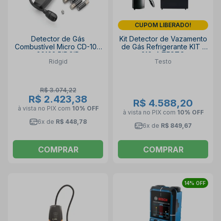
CUPOM LIBERADO!
Detector de Gás
Kit Detector de Vazamento
Combustível Micro CD-100
de Gás Refrigerante KIT 1
36163 RIDGID
316-4 TESTO
Ridgid
Testo
R$ 3.074,22
R$ 2.423,38
R$ 4.588,20
à vista no PIX
com
10% OFF
à vista no PIX
com
10% OFF
6x de
R$ 448,78
6x de
R$ 849,67
COMPRAR
COMPRAR
14% OFF