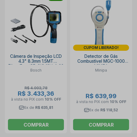
CUPOM LIBERADO!
Câmera de Inspeção LCD
Detector de Gás
4.3" 8.3mm 1.5MT
Combustível MGC-1000
Filma/Foto/SD GIC 12V-4-23
MINIPA
Bosch
Minipa
C BOSCH
R$ 4.003,78
R$ 3.433,36
R$ 639,99
à vista no PIX
com
10% OFF
à vista no PIX
com
10% OFF
6x de
R$ 635,81
6x de
R$ 118,52
COMPRAR
COMPRAR