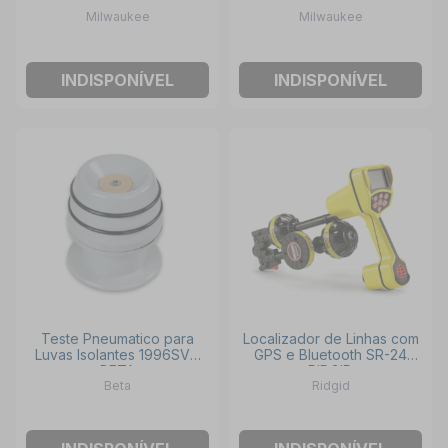
com 1 Bateria 2.0Ah
Bateria 2.0Ah Carregador
Milwaukee
Milwaukee
Carregador Bivolt e Maleta
Bivolt e Maleta 2311-159
2317-21 MILWAUKEE
MILWAUKEE
INDISPONÍVEL
INDISPONÍVEL
Teste Pneumatico para
Localizador de Linhas com
Luvas Isolantes 1996SVG
GPS e Bluetooth SR-24
BETA
RIDGID
Beta
Ridgid