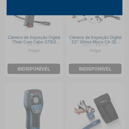
Câmera de Inspeção Digital
Câmera de Inspeção Digital
17mm Com Cabo 37103
3.5" 90mm Micro CA-350
RIDGID
55898 RIDGID
Ridgid
Ridgid
INDISPONÍVEL
INDISPONÍVEL