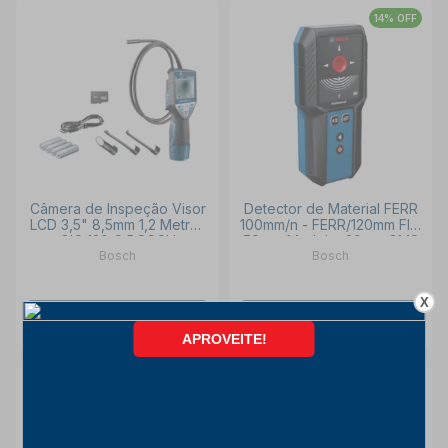
14% OFF
Câmera de Inspeção Visor
Detector de Material FERR
LCD 3,5" 8,5mm 1,2 Metros
100mm/n - FERR/120mm FIO
GIC 120 C BOSCH
50mm/Madeira 30mm GMS
Bosch
Bosch
120-27 BOSCH
X
INDISPONÍVEL
INDISPONÍVEL
21% OFF