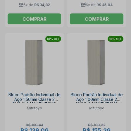
6x de
R$ 34,82
6x de
R$ 45,04
COMPRAR
COMPRAR
18% OFF
18% OFF
Bloco Padrão Individual de
Bloco Padrão Individual de
Aço 1,50mm Classe 2
Aço 1,00mm Classe 2
611641-041 MITUTOYO
611611-041 MITUTOYO
Mitutoyo
Mitutoyo
R$ 169,44
R$ 189,22
R$ 139,06
R$ 155,26