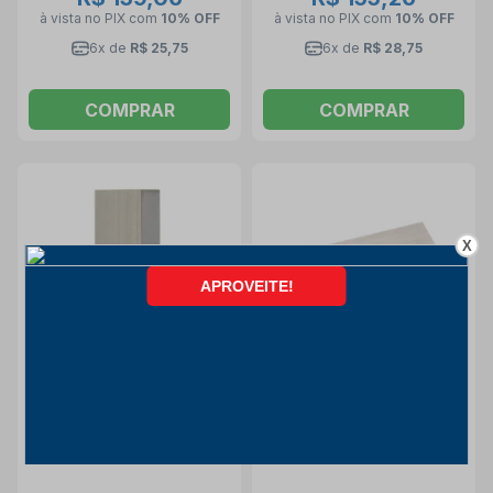
à vista no PIX
com
10% OFF
à vista no PIX
com
10% OFF
6x de
R$ 25,75
6x de
R$ 28,75
COMPRAR
COMPRAR
X
CUPOM LIBERADO!
Bloco Padrão Individual de
Bloco Padrão em Aço de
Aço 1,80mm Classe 2
200mm Classe 0 150.499-
611518-041 MITUTOYO
124 DIGIMESS
Mitutoyo
Digimess