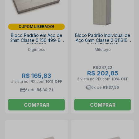
CUPOM LIBERADO!
Bloco Padrão em Aço de
Bloco Padrão Individual de
2mm Classe 0 150.499-65
Aço 6mm Classe 2 611616-
DIGIMESS
041 MITUTOYO
Digimess
Mitutoyo
R$ 247,22
R$ 202,85
R$ 165,83
à vista no PIX
com
10% OFF
à vista no PIX
com
10% OFF
6x de
R$ 37,56
6x de
R$ 30,71
COMPRAR
COMPRAR