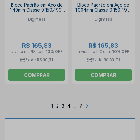
Bloco Padrão em Aço de
Bloco Padrão em Aço de
1.49mm Classe 0 150.499-
1.004mm Classe 0 150.499-
59 DIGIMESS
5 DIGIMESS
Digimess
Digimess
R$ 165,83
R$ 165,83
à vista no PIX
com
10% OFF
à vista no PIX
com
10% OFF
6x de
R$ 30,71
6x de
R$ 30,71
COMPRAR
COMPRAR
1
2
3
4
...
7