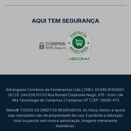
AQUI TEM SEGURANÇA
Anhanguera Comércio de Ferramentas Ltda | CNPJ: 00.565.813/0001-
29 | I.E: 244.539.101.113 Rua Ronald Cladstone Negri, 375 - Polo I de
Alta Tecnologia de Campinas | Campinas SP | CEP: 13069-472
Wake© TODOS OS DIREITOS RESERVADOS. As fotos, textos e layout
aqui veiculados são de propriedade da Loja. É proibida a utilização
total ou parcial sem nossa autorização. Imagens meramente
ilustrativas.