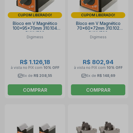
CUPOM LIBERADO!
CUPOM LIBERADO!
Bloco em V Magnético
Bloco em V Magnético
100x95x70mm 310.104
70x60x72mm 310.102
DIGIMESS
DIGIMESS
Digimess
Digimess
R$ 1.126,18
R$ 802,94
à vista no PIX
com
10% OFF
à vista no PIX
com
10% OFF
6x de
R$ 208,55
6x de
R$ 148,69
COMPRAR
COMPRAR