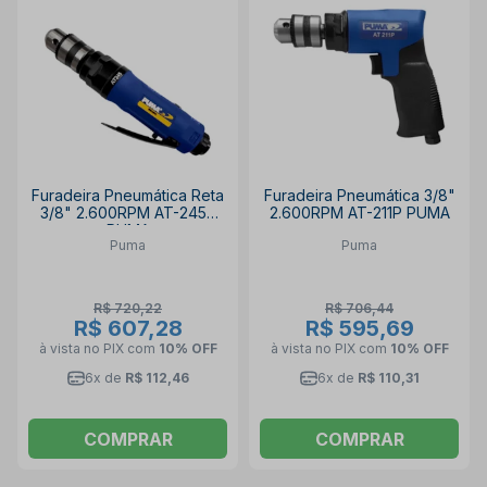
Furadeira Pneumática Reta
Furadeira Pneumática 3/8"
3/8" 2.600RPM AT-245P
2.600RPM AT-211P PUMA
PUMA
Puma
Puma
R$ 720,22
R$ 706,44
R$ 607,28
R$ 595,69
à vista no PIX
com
10% OFF
à vista no PIX
com
10% OFF
6x de
R$ 112,46
6x de
R$ 110,31
COMPRAR
COMPRAR