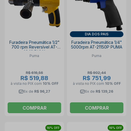
DIA DOS PAIS
Furadeira Pneumática 1/2"
Furadeira Pneumática 1/4"
700 rpm Reversível AT-
5000rpm AT-21150P PUMA
4041I PUMA
Puma
Puma
R$ 616,56
R$ 902,44
R$ 519,88
R$ 751,99
à vista no PIX
com
10% OFF
à vista no PIX
com
10% OFF
6x de
R$ 96,27
6x de
R$ 139,26
COMPRAR
COMPRAR
16% OFF
16% OFF