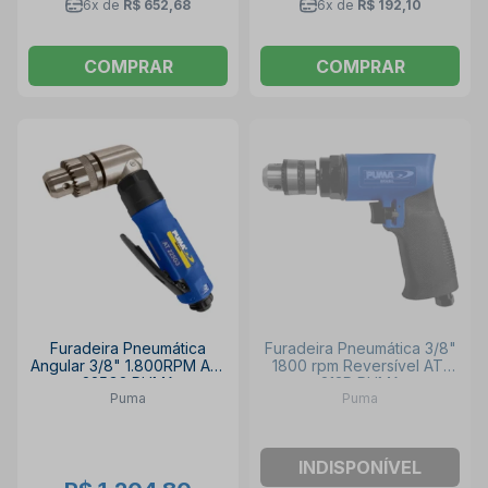
6x de
R$ 652,68
6x de
R$ 192,10
COMPRAR
COMPRAR
Furadeira Pneumática
Furadeira Pneumática 3/8"
Angular 3/8" 1.800RPM AT-
1800 rpm Reversível AT-
225G3 PUMA
213P PUMA
Puma
Puma
INDISPONÍVEL