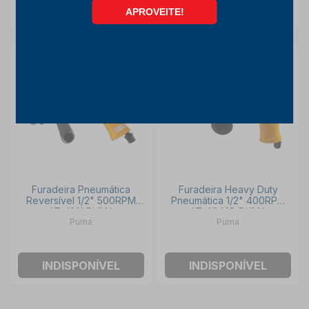
INDISPONÍVEL
INDISPONÍVEL
Furadeira Pneumática
Furadeira Heavy Duty
Reversível 1/2" 500RPM
Pneumática 1/2" 400RPM
AT-4141 PUMA
AT-4043B PUMA
Puma
Puma
INDISPONÍVEL
INDISPONÍVEL