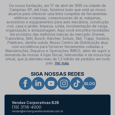
Da nossa fundação, em 17 de abril de 1995 na cidade de
Campinas-SP, até hoje, fazemos tudo que está ao nosso
alcance para oferecer uma linha completa de ferramentas
elétricas e manuais, compressores de ar, máquinas,
acessórios e equipamentos para auto mecânica, construção
civil, casa e jardim, limpeza, solda, movimentação de carga,
organização e armazenagem. Aqui você encontra novidades
em produtos das melhores marcas do mercado: Dremel,
Tramontina, Stihl, Bosch, Kärcher, Schulz, Skil, Trapp, Gedore,
Paletrans, dentre outras. Nosso Centro de Distribuição atua
com excelência para fornecer ferramentas voltadas a
Manutenções, Reparos e Operações (MRO), além de suprir a
demanda de nossas 4 lojas físicas, televendas e da nossa loja
virtual, que já atendeu mais de 1,3 milhão de pedidos em todo
país.
Ver mais
SIGA NOSSAS REDES
Vendas Corporativas B2B
(19) 3116-4000
vendas@anhangueraferramentas.com.br