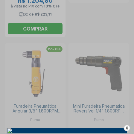
R$ 1.204,80
à vista no PIX
com
10% OFF
6x de
R$ 223,11
COMPRAR
15% OFF
Furadeira Pneumática
Mini Furadeira Pneumática
Angular 3/8" 1.800RPM
Reversível 1/4" 1.800RPM
Reversível AT-4036 PUMA
AT-1058 PUMA
Puma
Puma
X