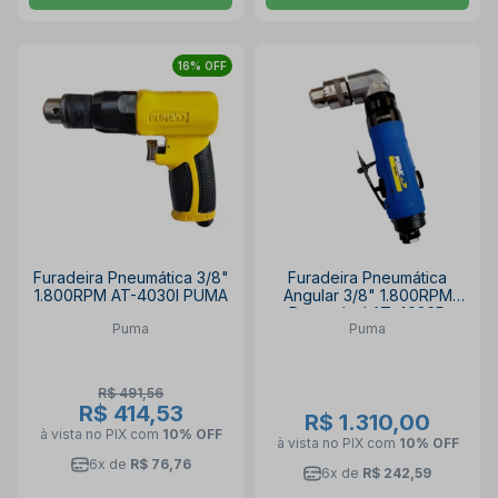
16% OFF
Furadeira Pneumática 3/8"
Furadeira Pneumática
1.800RPM AT-4030I PUMA
Angular 3/8" 1.800RPM
Reversível AT-4036R
Puma
Puma
PUMA
R$ 491,56
R$ 414,53
R$ 1.310,00
à vista no PIX
com
10% OFF
à vista no PIX
com
10% OFF
6x de
R$ 76,76
6x de
R$ 242,59