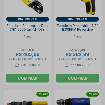
DIA DOS PAIS
DIA DOS PAIS
Furadeira Pneumática Reta
Furadeira Pneumática 3/8"
3/8" 2600rpm AT4038I
1800RPM Reversível
PUMA
AT4031I PUMA
Puma
Puma
R$ 559,11
R$ 458,00
R$ 465,99
R$ 382,99
à vista no PIX
com
10% OFF
à vista no PIX
com
10% OFF
6x de
R$ 86,30
6x de
R$ 70,92
COMPRAR
COMPRAR
16% OFF
17% OFF