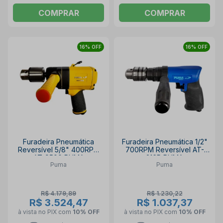
COMPRAR
COMPRAR
16% OFF
16% OFF
Furadeira Pneumática
Furadeira Pneumática 1/2"
Reversível 5/8" 400RPM
700RPM Reversível AT-
AT-9500 PUMA
216P PUMA
Puma
Puma
R$ 4.179,89
R$ 1.230,22
R$ 3.524,47
R$ 1.037,37
à vista no PIX
com
10% OFF
à vista no PIX
com
10% OFF