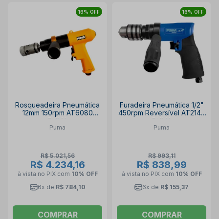
16% OFF
16% OFF
Rosqueadeira Pneumática
Furadeira Pneumática 1/2"
12mm 150rpm AT6080
450rpm Reversível AT214P
PUMA
PUMA
Puma
Puma
R$ 5.021,56
R$ 993,11
R$ 4.234,16
R$ 838,99
à vista no PIX
com
10% OFF
à vista no PIX
com
10% OFF
6x de
R$ 784,10
6x de
R$ 155,37
COMPRAR
COMPRAR