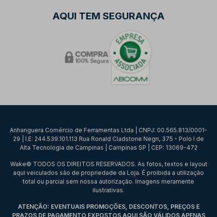
AQUI TEM SEGURANÇA
Anhanguera Comércio de Ferramentas Ltda | CNPJ: 00.565.813/0001-
29 | I.E: 244.539.101.113 Rua Ronald Cladstone Negri, 375 - Polo I de
Alta Tecnologia de Campinas | Campinas SP | CEP: 13069-472
Wake© TODOS OS DIREITOS RESERVADOS. As fotos, textos e layout
aqui veiculados são de propriedade da Loja. É proibida a utilização
total ou parcial sem nossa autorização. Imagens meramente
ilustrativas.
ATENÇÃO: EVENTUAIS PROMOÇÕES, DESCONTOS, PREÇOS E
PRAZOS DE PAGAMENTO EXPOSTOS AQUI SÃO VÁLIDOS APENAS