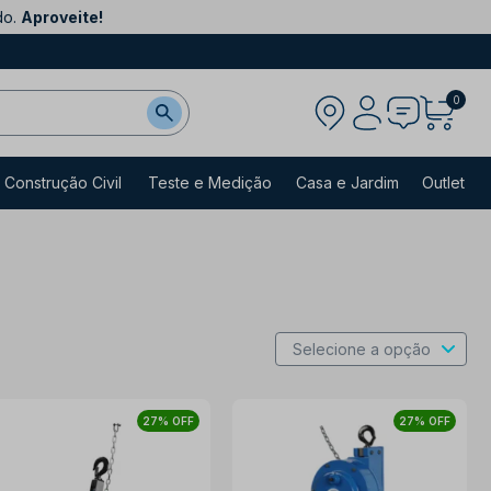
do.
Aproveite!
0
Construção Civil
Teste e Medição
Casa e Jardim
Outlet
27% OFF
27% OFF