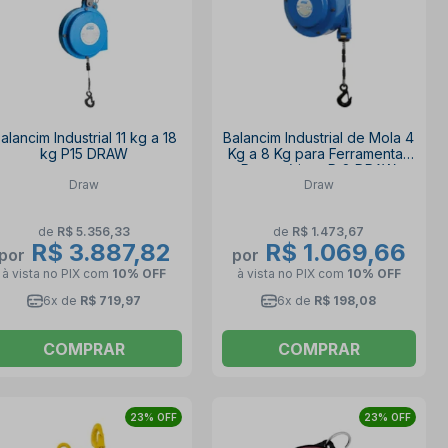
alancim Industrial 11 kg a 18
Balancim Industrial de Mola 4
kg P15 DRAW
Kg a 8 Kg para Ferramentas
Pneumáticas P-8 DRAW
Draw
Draw
de
R$ 5.356,33
de
R$ 1.473,67
R$ 3.887,82
R$ 1.069,66
por
por
à vista no PIX
com
10% OFF
à vista no PIX
com
10% OFF
6x de
R$ 719,97
6x de
R$ 198,08
COMPRAR
COMPRAR
23% OFF
23% OFF