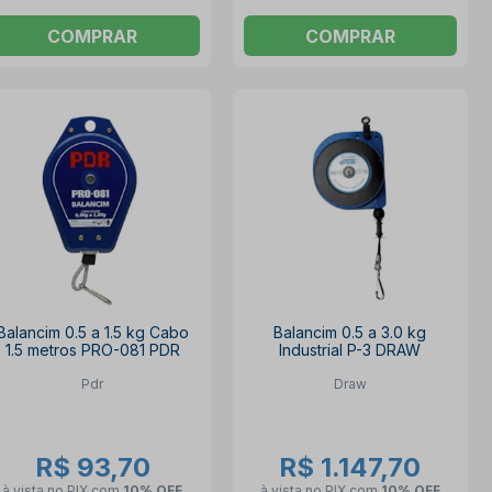
COMPRAR
COMPRAR
Balancim 0.5 a 1.5 kg Cabo
Balancim 0.5 a 3.0 kg
1.5 metros PRO-081 PDR
Industrial P-3 DRAW
Pdr
Draw
R$ 93,70
R$ 1.147,70
à vista no PIX
com
10% OFF
à vista no PIX
com
10% OFF