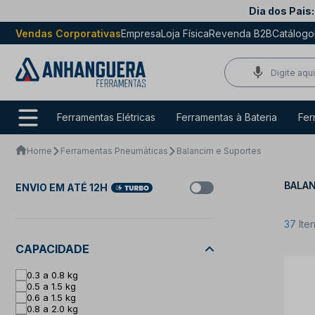
Dia dos Pais:
Vendas Corporativas
Empresa
Loja Física
Revenda B2B
Catálogo
Ferramentas Elétricas
Ferramentas à Bateria
Fer
Home
Ferramentas Pneumáticas
Balancim e Suportes
BALAN
ENVIO EM ATÉ 12H
37
Ite
CAPACIDADE
0.3 a 0.8 kg
0.5 a 1.5 kg
0.6 a 1.5 kg
0.8 a 2.0 kg