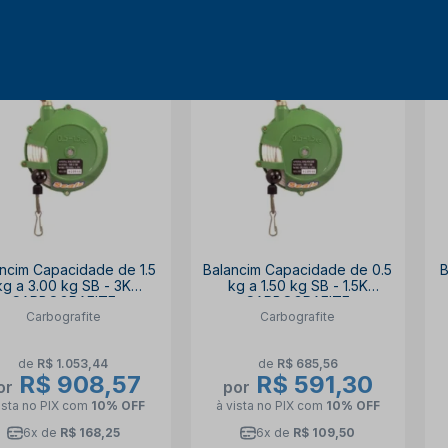
14% OFF
14% OFF
ncim Capacidade de 1.5
Balancim Capacidade de 0.5
B
kg a 3.00 kg SB - 3K
kg a 1.50 kg SB - 1.5K
CARBOGRAFITE
CARBOGRAFITE
Carbografite
Carbografite
de
R$ 1.053,44
de
R$ 685,56
R$ 908,57
R$ 591,30
or
por
ista no PIX
com
10% OFF
à vista no PIX
com
10% OFF
6x de
R$ 168,25
6x de
R$ 109,50