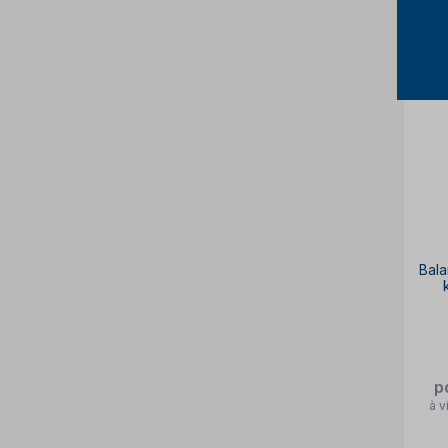
Bala
p
à v