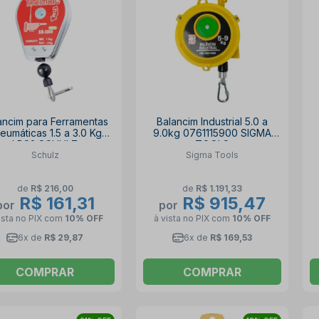
ancim para Ferramentas
Balancim Industrial 5.0 a
eumáticas 1.5 a 3.0 Kg
9.0kg 0761115900 SIGMA
LBS2 SCHULZ
TOOLS
Schulz
Sigma Tools
de
R$ 216,00
de
R$ 1.191,33
R$ 161,31
R$ 915,47
por
por
ista no PIX
com
10% OFF
à vista no PIX
com
10% OFF
6x de
R$ 29,87
6x de
R$ 169,53
COMPRAR
COMPRAR