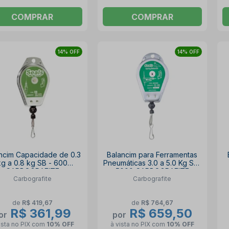
COMPRAR
COMPRAR
14% OFF
14% OFF
ncim Capacidade de 0.3
Balancim para Ferramentas
kg a 0.8 kg SB - 600
Pneumáticas 3.0 a 5.0 Kg SB-
CARBOGRAFITE
5000 CARBOGRAFITE
Carbografite
Carbografite
de
R$ 419,67
de
R$ 764,67
R$ 361,99
R$ 659,50
or
por
ista no PIX
com
10% OFF
à vista no PIX
com
10% OFF