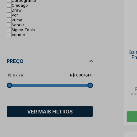
Carbografite
Chicago
Draw
Pdr
Puma
Schulz
Sigma Tools
Vonder
Bal
Pn
PREÇO
97,78
6064,44
à v
VER MAIS FILTROS