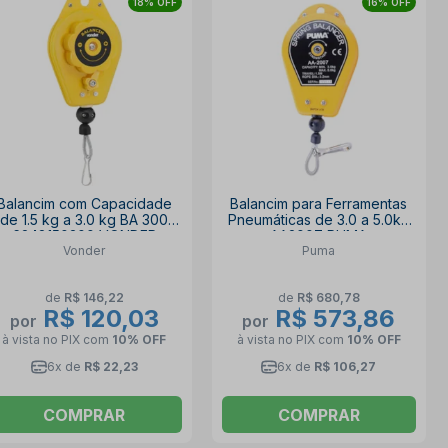
18% OFF
16% OFF
Balancim com Capacidade
Balancim para Ferramentas
de 1.5 kg a 3.0 kg BA 300
Pneumáticas de 3.0 a 5.0kg
6248150300 VONDER
AA2007 PUMA
Vonder
Puma
de
R$ 146,22
de
R$ 680,78
R$ 120,03
R$ 573,86
por
por
à vista no PIX
com
10% OFF
à vista no PIX
com
10% OFF
6x de
R$ 22,23
6x de
R$ 106,27
COMPRAR
COMPRAR