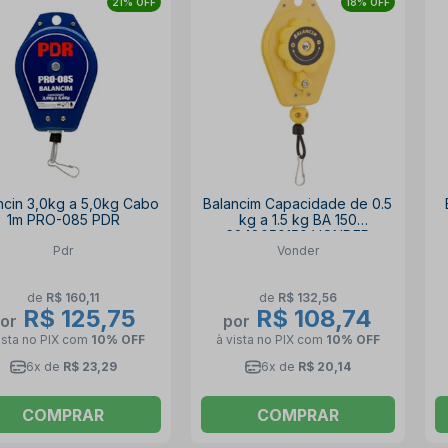
21% OFF
18% OFF
ncin 3,0kg a 5,0kg Cabo
Balancim Capacidade de 0.5
1m PRO-085 PDR
kg a 1.5 kg BA 150
6248050150 VONDER
Pdr
Vonder
de
R$ 160,11
de
R$ 132,56
R$ 125,75
R$ 108,74
or
por
ista no PIX
com
10% OFF
à vista no PIX
com
10% OFF
6x de
R$ 23,29
6x de
R$ 20,14
COMPRAR
COMPRAR