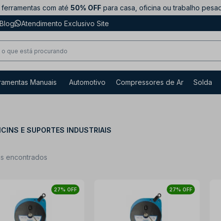
ferramentas com até
50% OFF
para casa, oficina ou trabalho pesa
Blog
Atendimento Exclusivo Site
ramentas Manuais
Automotivo
Compressores de Ar
Solda
CINS E SUPORTES INDUSTRIAIS
ns encontrados
27% OFF
27% OFF