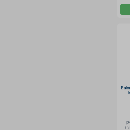
Bala
p
à v