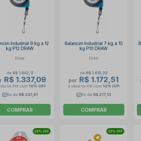
ncim Industrial 9 kg a 12
Balancim Industrial 7 kg a 10
B
kg P12 DRAW
kg P10 DRAW
Draw
Draw
de
R$ 1.842,11
de
R$ 1.615,33
R$ 1.337,09
R$ 1.172,51
r
por
ista no PIX
com
10% OFF
à vista no PIX
com
10% OFF
6x de
R$ 247,61
6x de
R$ 217,13
COMPRAR
COMPRAR
25% OFF
23% OFF