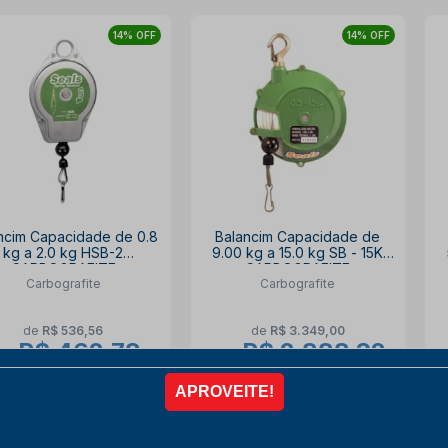
14% OFF
14% OFF
ncim Capacidade de 0.8
Balancim Capacidade de
kg a 2.0 kg HSB-2
9.00 kg a 15.0 kg SB - 15K
CARBOGRAFITE
CARBOGRAFITE
Carbografite
Carbografite
de
R$ 536,56
de
R$ 3.349,00
R$ 462,78
R$ 2.888,32
or
por
ista no PIX
com
10% OFF
à vista no PIX
com
10% OFF
6x de
R$ 85,70
6x de
R$ 534,87
COMPRAR
COMPRAR