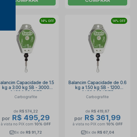
14% OFF
14% OFF
alancim Capacidade de 1.5
Balancim Capacidade de 0.6
kg a 3.00 kg SB - 3000
kg a 1.50 kg SB - 1200
CARBOGRAFITE
CARBOGRAFITE
Carbografite
Carbografite
de
R$ 574,22
de
R$ 419,67
R$ 495,29
R$ 361,99
por
por
à vista no PIX
com
10% OFF
à vista no PIX
com
10% OFF
6x de
R$ 91,72
6x de
R$ 67,04