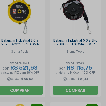
Balancim Industrial 3.0 a
Balancim Industrial 0.6 a 3kg
5.0kg 0761113501 SIGMA
0761100001 SIGMA TOOLS
TOOLS
Sigma Tools
Sigma Tools
de
R$ 678,78
de
R$ 150,56
R$ 521,63
R$ 115,75
por
por
à vista no PIX
com
10% OFF
à vista no PIX
com
10% OFF
6x de
R$ 96,60
6x de
R$ 21,44
COMPRAR
COMPRAR