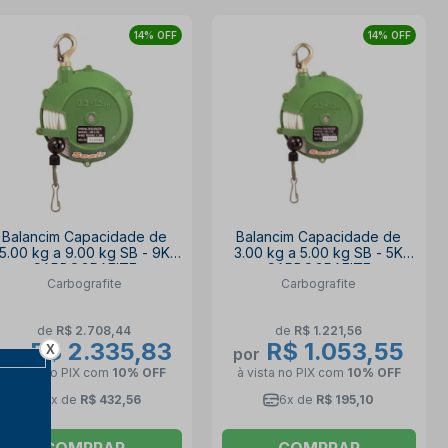
14% OFF
14% OFF
Balancim Capacidade de
Balancim Capacidade de
5.00 kg a 9.00 kg SB - 9K
3.00 kg a 5.00 kg SB - 5K
CARBOGRAFITE
CARBOGRAFITE
Carbografite
Carbografite
de
R$ 2.708,44
de
R$ 1.221,56
R$ 2.335,83
R$ 1.053,55
X
por
por
à vista no PIX
com
10% OFF
à vista no PIX
com
10% OFF
6x de
R$ 432,56
6x de
R$ 195,10
COMPRAR
COMPRAR