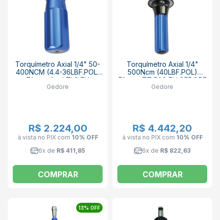
Torquímetro Axial 1/4" 50-
Torquímetro Axial 1/4"
400NCM (4.4-36LBF.POL)
500Ncm (40LBF.POL)
Fêmea Azul TLS FH
Fêmea TT 500 FH GEDORE
Gedore
Gedore
(STANDARD) GEDORE
R$ 2.224,00
R$ 4.442,20
à vista no PIX
com
10% OFF
à vista no PIX
com
10% OFF
6x de
R$ 411,85
6x de
R$ 822,63
COMPRAR
COMPRAR
13% OFF