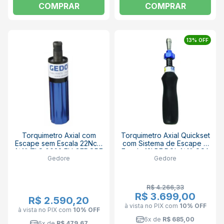
COMPRAR
COMPRAR
13% OFF
Torquimetro Axial com
Torquimetro Axial Quickset
Escape sem Escala 22Ncm
com Sistema de Escape e
1/4" TLS 0022 FH GEDORE
Escala 12LBF.POL 1/4" QSA
Gedore
Gedore
12 FH GEDORE
R$ 4.266,33
R$ 3.699,00
R$ 2.590,20
à vista no PIX
com
10% OFF
à vista no PIX
com
10% OFF
6x de
R$ 685,00
6x de
R$ 479,67