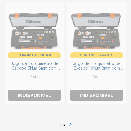
CUPOM LIBERADO!
CUPOM LIBERADO!
Jogo de Torquímetro de
Jogo de Torquímetro de
Escape 5N.m 8mm com
Escape 10N.m 8mm com
Maleta e Acessórios
Maleta e Acessórios
Beta
Beta
006710001 BETA
006710002 BETA
INDISPONÍVEL
INDISPONÍVEL
1
2