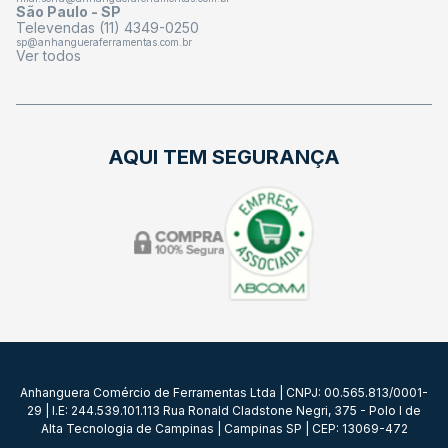
São Paulo - SP
Televendas (11) 4349-0250
sp@anhangueraferramentas.com.br
Ver todos
AQUI TEM SEGURANÇA
Anhanguera Comércio de Ferramentas Ltda | CNPJ: 00.565.813/0001-
29 | I.E: 244.539.101.113 Rua Ronald Cladstone Negri, 375 - Polo I de
Alta Tecnologia de Campinas | Campinas SP | CEP: 13069-472