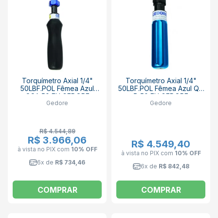
Torquímetro Axial 1/4"
Torquímetro Axial 1/4"
50LBF.POL Fêmea Azul
50LBF.POL Fêmea Azul QS
QSA 50 FH GEDORE
5-50 FH GEDORE
Gedore
Gedore
R$ 4.544,89
R$ 3.966,06
R$ 4.549,40
à vista no PIX
com
10% OFF
à vista no PIX
com
10% OFF
6x de
R$ 734,46
6x de
R$ 842,48
COMPRAR
COMPRAR