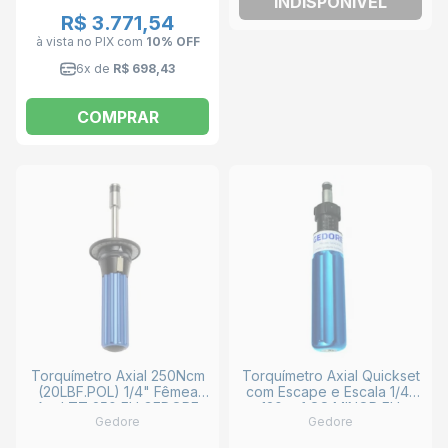
INDISPONÍVEL
R$ 3.771,54
à vista no PIX
com
10% OFF
6x de
R$ 698,43
COMPRAR
Torquímetro Axial 250Ncm
Torquímetro Axial Quickset
(20LBF.POL) 1/4" Fêmea
com Escape e Escala 1/4"
Azul TT 250 FH GEDORE
120ozf QS MINOR FH
Gedore
Gedore
GEDORE