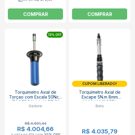
COMPRAR
COMPRAR
13% OFF
CUPOM LIBERADO!
Torquimetro Axial de
Torquímetro Axial de
Torçao com Escala 50Ncm
Escape 5N.m 8mm
(70OZF.POL) 1/4" TT 50
006040015 BETA
Gedore
Beta
FH GEDORE
R$ 4.601,44
R$ 4.004,66
R$ 4.035,79
à vista no PIX
com
10% OFF