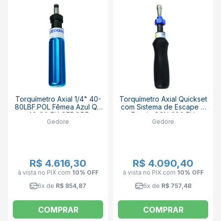
Torquímetro Axial 1/4" 40-
Torquímetro Axial Quickset
80LBF.POL Fêmea Azul QS
com Sistema de Escape e
40-80 FH GEDORE
Escala QSN 600 FH
Gedore
Gedore
GEDORE
R$ 4.616,30
R$ 4.090,40
à vista no PIX
com
10% OFF
à vista no PIX
com
10% OFF
6x de
R$ 854,87
6x de
R$ 757,48
COMPRAR
COMPRAR