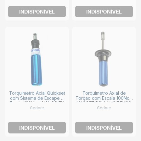
INDISPONÍVEL
INDISPONÍVEL
Torquimetro Axial Quickset
Torquimetro Axial de
com Sistema de Escape e
Torçao com Escala 100Ncm
Escala 120Ncm 1/4" QS FH
(140OZF.POL) 1/4" TT 100
Gedore
Gedore
M (PEQUENO) GEDORE
FH GEDORE
INDISPONÍVEL
INDISPONÍVEL