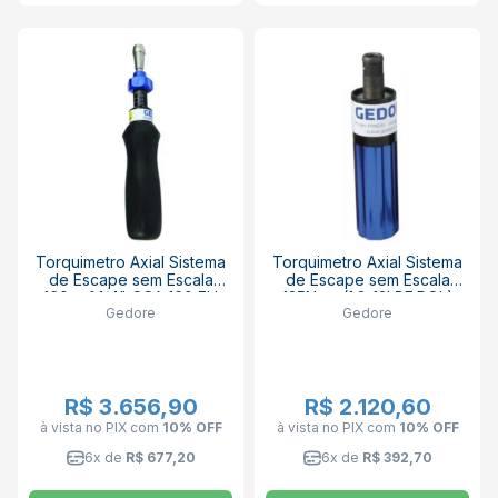
Torquimetro Axial Sistema
Torquimetro Axial Sistema
de Escape sem Escala
de Escape sem Escala
160ozf 1/4" QSA 160 FH
135Ncm (1.2-12LBF.POL)
Gedore
Gedore
GEDORE
1/4" TLS FH (MENOR)
GEDORE
R$ 3.656,90
R$ 2.120,60
à vista no PIX
com
10% OFF
à vista no PIX
com
10% OFF
6x de
R$ 677,20
6x de
R$ 392,70