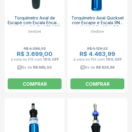
Torquímetro Axial de
Torquímetro Axial Quickset
Escape com Escala Encaixe
com Escape e Escala 9Nm
1/4'' QSN 120 FH GEDORE
1/4" QS 9 FH GRANDE
Gedore
Gedore
GEDORE
R$ 4.266,33
R$ 5.129,22
R$ 3.699,00
R$ 4.463,99
à vista no PIX
com
10% OFF
à vista no PIX
com
10% OFF
6x de
R$ 685,00
6x de
R$ 826,66
COMPRAR
COMPRAR