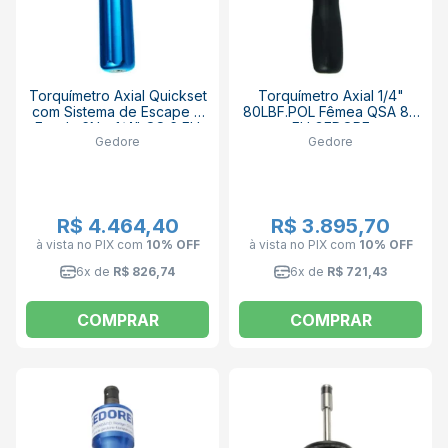
Torquímetro Axial Quickset
Torquímetro Axial 1/4"
com Sistema de Escape e
80LBF.POL Fêmea QSA 80
Escala 6Nm 1/4" QS 6 FH
FH GEDORE
Gedore
Gedore
MEDIO GEDORE
R$ 4.464,40
R$ 3.895,70
à vista no PIX
com
10% OFF
à vista no PIX
com
10% OFF
6x de
R$ 826,74
6x de
R$ 721,43
COMPRAR
COMPRAR