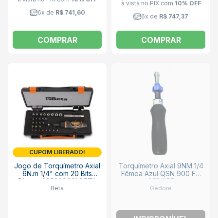
à vista no PIX
com
10% OFF
6x de
R$ 741,60
6x de
R$ 747,37
COMPRAR
COMPRAR
CUPOM LIBERADO!
Jogo de Torquímetro Axial
Torquímetro Axial 9NM 1/4
6N.m 1/4" com 20 Bits
Fêmea Azul QSN 900 FH
Fêmea 005830931 BETA
GEDORE
Beta
Gedore