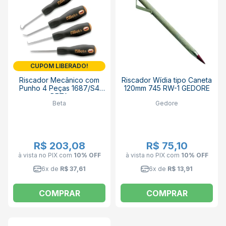
CUPOM LIBERADO!
Riscador Mecânico com
Riscador Wídia tipo Caneta
Punho 4 Peças 1687/S4
120mm 745 RW-1 GEDORE
BETA
Beta
Gedore
R$ 203,08
R$ 75,10
à vista no PIX
com
10% OFF
à vista no PIX
com
10% OFF
6x de
R$ 37,61
6x de
R$ 13,91
COMPRAR
COMPRAR