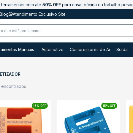
ferramentas com até
50% OFF
para casa, oficina ou trabalho pesa
Blog
Atendimento Exclusivo Site
ramentas Manuais
Automotivo
Compressores de Ar
Solda
ETIZADOR
s encontrados
16% OFF
15% OFF