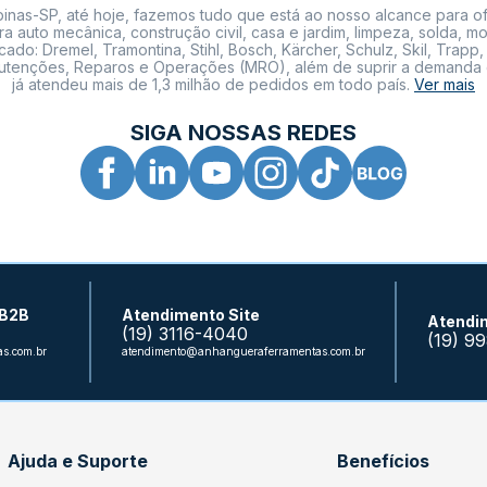
nas-SP, até hoje, fazemos tudo que está ao nosso alcance para of
a auto mecânica, construção civil, casa e jardim, limpeza, solda,
: Dremel, Tramontina, Stihl, Bosch, Kärcher, Schulz, Skil, Trapp, 
tenções, Reparos e Operações (MRO), além de suprir a demanda de n
já atendeu mais de 1,3 milhão de pedidos em todo país.
Ver mais
SIGA NOSSAS REDES
 B2B
Atendimento Site
Atendi
(19) 3116-4040
(19) 9
s.com.br
atendimento@anhangueraferramentas.com.br
Ajuda e Suporte
Benefícios