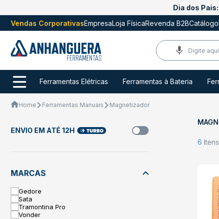
Dia dos Pais:
Vendas Corporativas
Empresa
Loja Física
Revenda B2B
Catálogo
Ferramentas Elétricas
Ferramentas à Bateria
Fer
Home
Ferramentas Manuais
Magnetizador
MAGN
ENVIO EM ATÉ 12H
6
Iten
MARCAS
Gedore
Sata
Tramontina Pro
Vonder