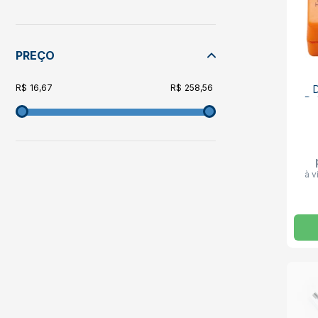
PREÇO
16,67
258,56
Po
à v