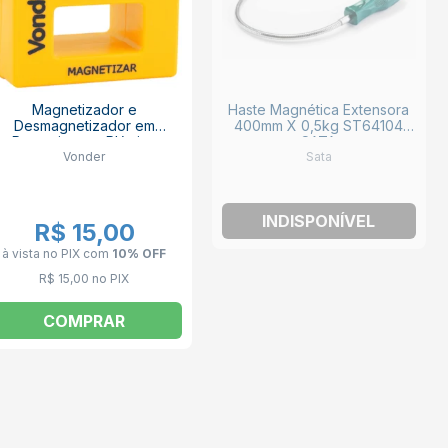
Magnetizador e
Haste Magnética Extensora
Desmagnetizador em
400mm X 0,5kg ST64104
Revestimento Plástico
SATA
Vonder
Sata
3599000555 VONDER
INDISPONÍVEL
R$ 15,00
à vista no PIX
com
10% OFF
R$ 15,00 no PIX
COMPRAR