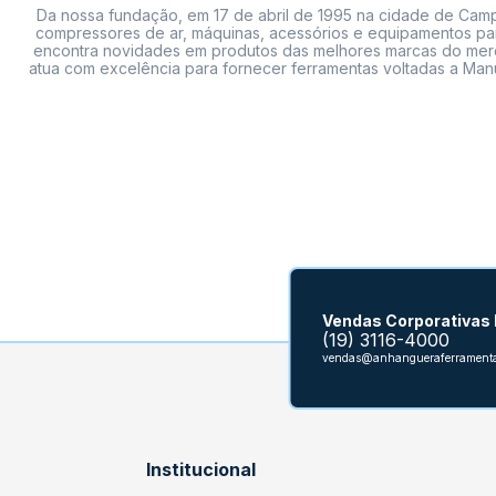
Da nossa fundação, em 17 de abril de 1995 na cidade de Campi
compressores de ar, máquinas, acessórios e equipamentos par
encontra novidades em produtos das melhores marcas do mercado
atua com excelência para fornecer ferramentas voltadas a Manu
Vendas Corporativas
(19) 3116-4000
vendas@anhangueraferramenta
Institucional