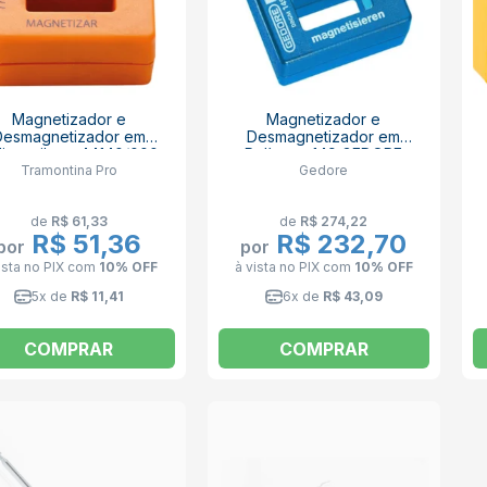
Magnetizador e
Magnetizador e
Desmagnetizador em
Desmagnetizador em
lipropileno 44140/000
Polímero 149 GEDORE
Tramontina Pro
Gedore
TRAMONTINA PRO
de
R$ 61,33
de
R$ 274,22
R$ 51,36
R$ 232,70
por
por
ista no PIX
com
10% OFF
à vista no PIX
com
10% OFF
5x de
R$ 11,41
6x de
R$ 43,09
COMPRAR
COMPRAR