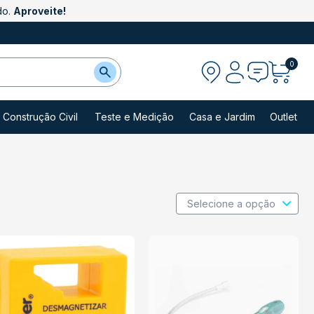
do.
Aproveite!
0
Construção Civil
Teste e Medição
Casa e Jardim
Outlet