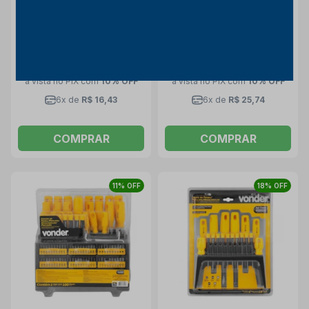
MASTERPLUS 41530/510
Manual com 8 Peças
Tramontina Master
Sata
TRAMONTINA MASTER
ST09602SJ SATA
R$ 107,22
R$ 161,44
R$ 88,74
R$ 138,99
à vista no PIX
com
10% OFF
à vista no PIX
com
10% OFF
6x de
R$ 16,43
6x de
R$ 25,74
COMPRAR
COMPRAR
11% OFF
18% OFF