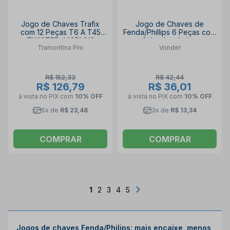
Jogo de Chaves Trafix
Jogo de Chaves de
com 12 Peças T6 A T45
Fenda/Phillips 6 Peças com
TWISTER 44351/212
Cabo Anatômico
Tramontina Pro
Vonder
TRAMONTINA PRO
3072706000 VONDER
R$ 152,33
R$ 42,44
R$ 126,79
R$ 36,01
à vista no PIX
com
10% OFF
à vista no PIX
com
10% OFF
6x de
R$ 23,48
3x de
R$ 13,34
COMPRAR
COMPRAR
1
2
3
4
5
Jogos de chaves Fenda/Philips: mais encaixe, menos