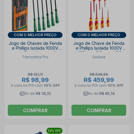
COM O MELHOR PREÇO
COM O MELHOR PREÇO
Jogo de Chaves de Fenda
Jogo de Chave de Fenda
e Phillips Isolada 1000V
e Phillips Isolada 1000V
para Eletricista com 6
VDE com 7 Peças VDE
Tramontina Pro
Gedore
Peças 44115406
2170-2160 GEDORE
TRAMONTINA PRO
R$ 121,11
R$ 536,56
R$ 98,99
R$ 459,99
à vista no PIX
com
10% OFF
à vista no PIX
com
10% OFF
6x de
R$ 18,33
6x de
R$ 85,18
COMPRAR
COMPRAR
13% OFF