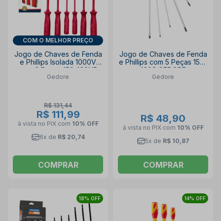
COM O MELHOR PREÇO
Jogo de Chaves de Fenda
Jogo de Chaves de Fenda
e Phillips Isolada 1000V
e Phillips com 5 Peças 150-
com 6 Peças 150-160NR
160S GEDORE
Gedore
Gedore
GEDORE
R$ 131,44
R$ 111,99
R$ 48,90
à vista no PIX
com
10% OFF
à vista no PIX
com
10% OFF
6x de
R$ 20,74
5x de
R$ 10,87
COMPRAR
COMPRAR
18% OFF
14% OFF