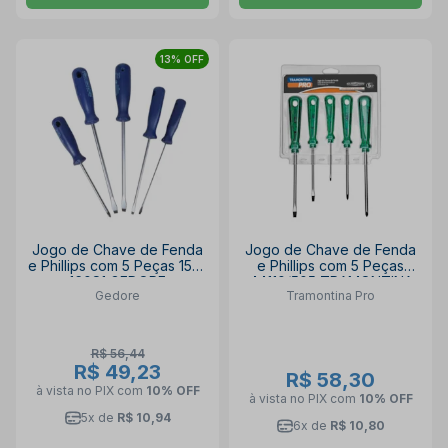
13% OFF
Jogo de Chave de Fenda
Jogo de Chave de Fenda
e Phillips com 5 Peças 150-
e Phillips com 5 Peças
160S1 GEDORE
44110/505 TRAMONTINA
Gedore
Tramontina Pro
PRO
R$ 56,44
R$ 49,23
R$ 58,30
à vista no PIX
com
10% OFF
à vista no PIX
com
10% OFF
5x de
R$ 10,94
6x de
R$ 10,80