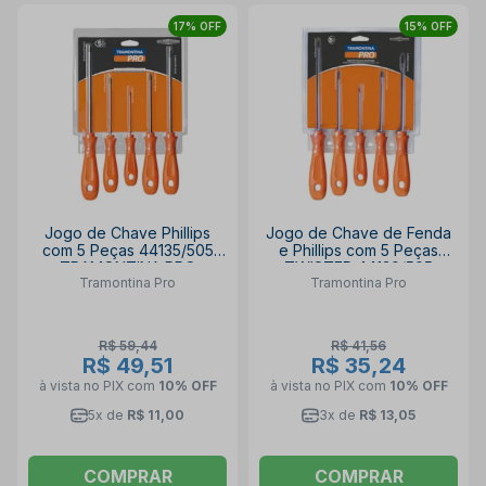
17% OFF
15% OFF
Jogo de Chave Phillips
Jogo de Chave de Fenda
com 5 Peças 44135/505
e Phillips com 5 Peças
TRAMONTINA PRO
TWISTER 44130/505
Tramontina Pro
Tramontina Pro
TRAMONTINA PRO
R$ 59,44
R$ 41,56
R$ 49,51
R$ 35,24
à vista no PIX
com
10% OFF
à vista no PIX
com
10% OFF
5x de
R$ 11,00
3x de
R$ 13,05
COMPRAR
COMPRAR