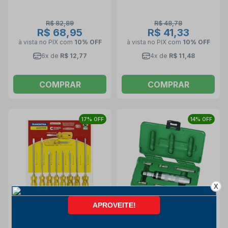
R$ 82,89
R$ 48,78
R$ 68,95
R$ 41,33
à vista no PIX
com
10% OFF
à vista no PIX
com
10% OFF
6x de
R$ 12,77
4x de
R$ 11,48
COMPRAR
COMPRAR
17% OFF
14% OFF
X
COM O MELHOR PREÇO
Jogo de Chaves de Fenda
Jogo de Bits Chaves Fenda
e Phillips com 10 peças
e Phillips de Impacto