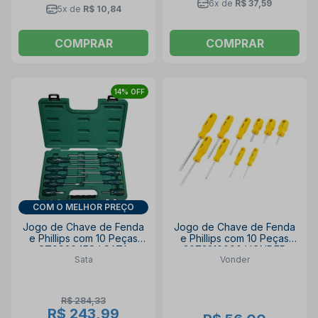
6x de
R$ 37,59
5x de
R$ 10,84
COMPRAR
COMPRAR
14% OFF
COM O MELHOR PREÇO
Jogo de Chave de Fenda
Jogo de Chave de Fenda
e Phillips com 10 Peças
e Phillips com 10 Peças
ST09304ESJ SATA
3072210000 VONDER
Sata
Vonder
R$ 284,33
R$ 243,99