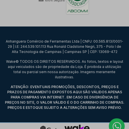
Anhanguera Comércio de Ferramentas Ltda | CNPJ: 00.565.813/0001-
29 | I.E: 244.539.101.113 Rua Ronald Cladstone Negri, 375 - Polo I de
Alta Tecnologia de Campinas | Campinas SP | CEP: 13069-472
Wake© TODOS OS DIREITOS RESERVADOS. As fotos, textos e layout
aqui veiculados são de propriedade da Loja. É proibida a utilização
total ou parcial sem nossa autorização. Imagens meramente
ilustrativas.
ATENÇÃO: EVENTUAIS PROMOÇÕES, DESCONTOS, PREÇOS E
PRAZOS DE PAGAMENTO EXPOSTOS AQUI SÃO VÁLIDOS APENAS
PARA COMPRAS VIA INTERNET. EM CASO DE DIVERGÊNCIA DE
PREÇOS NO SITE, O VALOR VÁLIDO É O DO CARRINHO DE COMPRAS.
PREÇOS E ESTOQUE SUJEITO A ALTERAÇÕES SEM AVISO PRÉVIO.