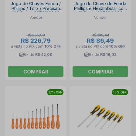
Jogo de Chaves Fenda /
Jogo de Chave de Fenda
Phillips / Torx / Precisão
Phillips e Hexalobular com
100 Peças 3072100000
18 Peças 3072218000
Vonder
Vonder
VONDER
VONDER
R$ 255,89
R$ 105,44
R$ 226,79
R$ 86,49
à vista no PIX
com
10% OFF
à vista no PIX
com
10% OFF
6x de
R$ 42,00
6x de
R$ 16,02
COMPRAR
COMPRAR
17% OFF
15% OFF