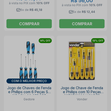
R$ 56,00
à vista no PIX
com
10% OFF
à vista no PIX
com
10% OFF
6x de
R$ 45,18
5x de
R$ 12,44
COMPRAR
COMPRAR
14% OFF
18% OFF
COM O MELHOR PREÇO
Jogo de Chaves de Fenda
Jogo de Chave de Fenda
e Phillips com 6 Peças SK
e Phillips com 10 Peças
2154 PH-06 GEDORE
3072710000 VONDER
Gedore
Vonder
PLUS