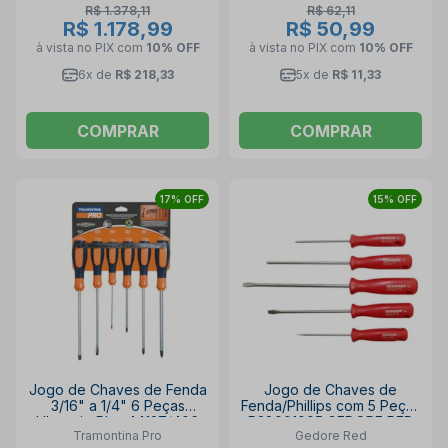
R$ 1.378,11
R$ 62,11
R$ 1.178,99
R$ 50,99
à vista no PIX
com
10% OFF
à vista no PIX
com
10% OFF
6x de
R$ 218,33
5x de
R$ 11,33
COMPRAR
COMPRAR
17% OFF
15% OFF
Jogo de Chaves de Fenda
Jogo de Chaves de
3/16" a 1/4" 6 Peças
Fenda/Phillips com 5 Peças
Ultragrip Plus 44127/406
R38001005 GEDORE RED
Tramontina Pro
Gedore Red
TRAMONTINA PRO