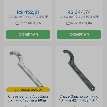
R$ 452,81
R$ 344,74
à vista no PIX
com
10% OFF
à vista no PIX
com
10% OFF
6x de
R$ 83,85
6x de
R$ 63,84
COMPRAR
COMPRAR
CUPOM LIBERADO!
Chave Gancho Articulada
Chave Gancho com Pino
com Pino 120mm a 180mm
40mm a 42mm 40Z 40-42
99ST 120-180 BETA
GEDORE