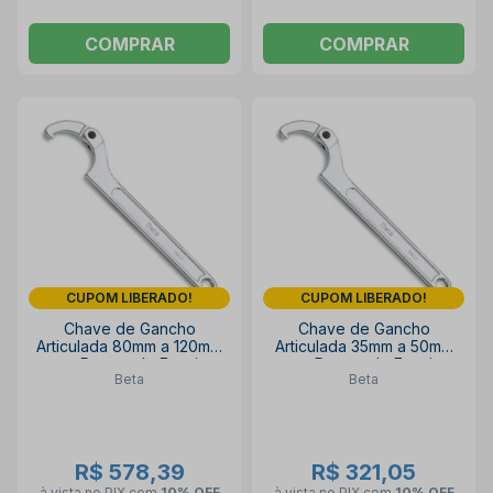
COMPRAR
COMPRAR
CUPOM LIBERADO!
CUPOM LIBERADO!
Chave de Gancho
Chave de Gancho
Articulada 80mm a 120mm
Articulada 35mm a 50mm
para Porcas de Encaixe
para Porcas de Encaixe
Beta
Beta
Laterais 99SQ-80-120
Laterais 99SQ-35-50 BETA
BETA
R$ 578,39
R$ 321,05
à vista no PIX
com
10% OFF
à vista no PIX
com
10% OFF