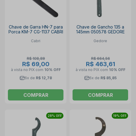
Chave de Garra HN-7 para
Chave de Gancho 135 a
Porca KM-7 CG-1137 CABRI
145mm 050578 GEDORE
Cabri
Gedore
R$ 108,89
R$ 664,56
R$ 69,00
R$ 463,61
à vista no PIX
com
10% OFF
à vista no PIX
com
10% OFF
6x de
R$ 12,78
6x de
R$ 85,85
COMPRAR
COMPRAR
28% OFF
19% OFF