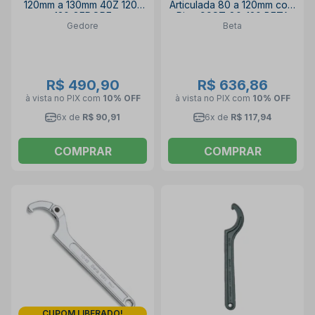
120mm a 130mm 40Z 120-
Articulada 80 a 120mm com
130 GEDORE
Pino 99ST-80-120 BETA
Gedore
Beta
R$ 490,90
R$ 636,86
à vista no PIX
com
10% OFF
à vista no PIX
com
10% OFF
6x de
R$ 90,91
6x de
R$ 117,94
COMPRAR
COMPRAR
CUPOM LIBERADO!