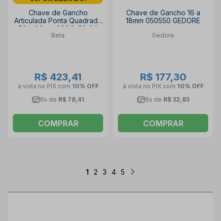
Chave de Gancho
Chave de Gancho 16 a
Articulada Ponta Quadrada
18mm 050550 GEDORE
50 a 80mm 99SQ-50-80
Beta
Gedore
BETA
R$ 423,41
R$ 177,30
à vista no PIX
com
10% OFF
à vista no PIX
com
10% OFF
6x de
R$ 78,41
6x de
R$ 32,83
COMPRAR
COMPRAR
1
2
3
4
5