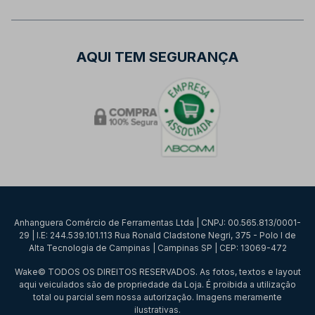
AQUI TEM SEGURANÇA
Anhanguera Comércio de Ferramentas Ltda | CNPJ: 00.565.813/0001-
29 | I.E: 244.539.101.113 Rua Ronald Cladstone Negri, 375 - Polo I de
Alta Tecnologia de Campinas | Campinas SP | CEP: 13069-472
Wake© TODOS OS DIREITOS RESERVADOS. As fotos, textos e layout
aqui veiculados são de propriedade da Loja. É proibida a utilização
total ou parcial sem nossa autorização. Imagens meramente
ilustrativas.