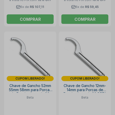
6x de
R$ 107,11
6x de
R$ 59,45
COMPRAR
COMPRAR
CUPOM LIBERADO!
CUPOM LIBERADO!
Chave de Gancho 52mm
Chave de Gancho 12mm-
55mm 58mm para Porcas
14mm para Porcas de
de Encaixe Laterais 99
Encaixe Laterais 99 BETA
Beta
Beta
BETA