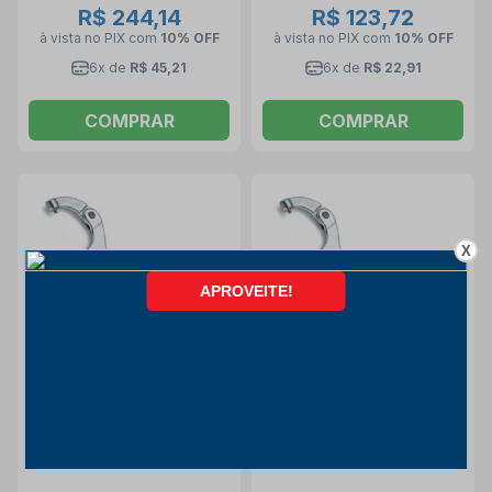
R$ 244,14
R$ 123,72
à vista no PIX
com
10% OFF
à vista no PIX
com
10% OFF
6x de
R$ 45,21
6x de
R$ 22,91
COMPRAR
COMPRAR
X
CUPOM LIBERADO!
CUPOM LIBERADO!
Chave Gancho Articulada
Chave Gancho Articulada
com Pino 50mm a 80mm
com Pino 35mm a 50mm
99ST 50-80 BETA
99ST 35-50 BETA
Beta
Beta