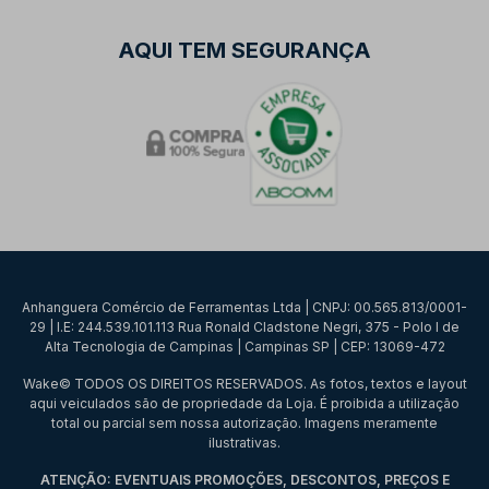
AQUI TEM SEGURANÇA
Anhanguera Comércio de Ferramentas Ltda | CNPJ: 00.565.813/0001-
29 | I.E: 244.539.101.113 Rua Ronald Cladstone Negri, 375 - Polo I de
Alta Tecnologia de Campinas | Campinas SP | CEP: 13069-472
Wake© TODOS OS DIREITOS RESERVADOS. As fotos, textos e layout
aqui veiculados são de propriedade da Loja. É proibida a utilização
total ou parcial sem nossa autorização. Imagens meramente
ilustrativas.
ATENÇÃO: EVENTUAIS PROMOÇÕES, DESCONTOS, PREÇOS E