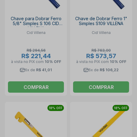
Chave para Dobrar Ferro
Chave de Dobrar Ferro 1"
5/8" Simples S 106 CID
Simples S109 VILLENA
VILLENA
Cid Villena
Cid Villena
R$ 294,56
R$ 763,00
R$ 221,44
R$ 573,57
à vista no PIX
com
10% OFF
à vista no PIX
com
10% OFF
6x de
R$ 41,01
6x de
R$ 106,22
COMPRAR
COMPRAR
18% OFF
18% OFF