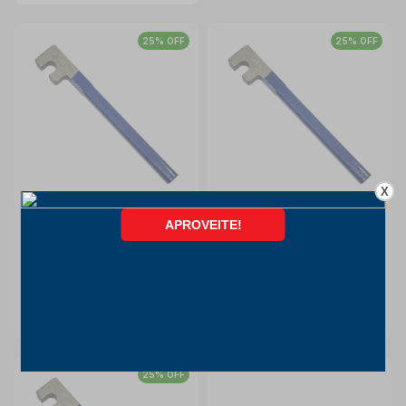
25% OFF
25% OFF
X
Chave para Dobrar Ferro
Chave para Dobrar Ferro
1/4" Simples S 103 CID
1/2" Simples S 105 CID
VILLENA
VILLENA
Cid Villena
Cid Villena
INDISPONÍVEL
INDISPONÍVEL
25% OFF