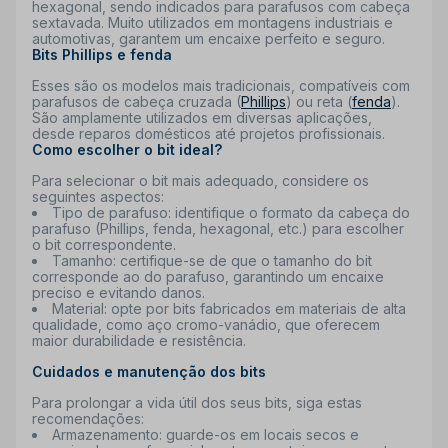
hexagonal, sendo indicados para parafusos com cabeça
sextavada. Muito utilizados em montagens industriais e
automotivas, garantem um encaixe perfeito e seguro.
Bits Phillips e fenda
Esses são os modelos mais tradicionais, compatíveis com
parafusos de cabeça cruzada (
Phillips
) ou reta (
fenda
).
São amplamente utilizados em diversas aplicações,
desde reparos domésticos até projetos profissionais.
Como escolher o bit ideal?
Para selecionar o bit mais adequado, considere os
seguintes aspectos:
Tipo de parafuso
: identifique o formato da cabeça do
parafuso (Phillips, fenda, hexagonal, etc.) para escolher
o bit correspondente.
Tamanho
: certifique-se de que o tamanho do bit
corresponde ao do parafuso, garantindo um encaixe
preciso e evitando danos.
Material
: opte por bits fabricados em materiais de alta
qualidade, como aço cromo-vanádio, que oferecem
maior durabilidade e resistência.
Cuidados e manutenção dos bits
Para prolongar a vida útil dos seus bits, siga estas
recomendações:
Armazenamento
: guarde-os em locais secos e