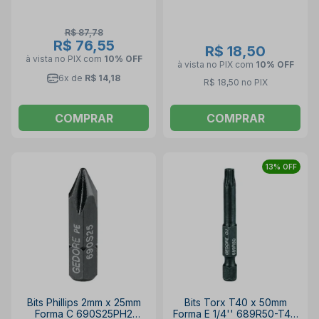
R$ 87,78
R$ 76,55
R$ 18,50
à vista no PIX
com
10% OFF
à vista no PIX
com
10% OFF
6x de
R$ 14,18
R$ 18,50 no PIX
COMPRAR
COMPRAR
13% OFF
Bits Phillips 2mm x 25mm
Bits Torx T40 x 50mm
Forma C 690S25PH2
Forma E 1/4'' 689R50-T40