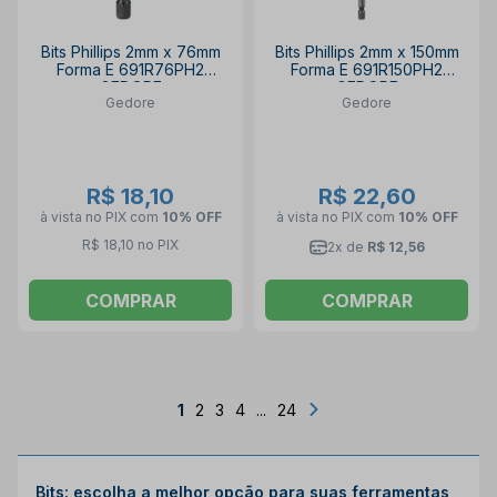
Bits Phillips 2mm x 76mm
Bits Phillips 2mm x 150mm
Forma E 691R76PH2
Forma E 691R150PH2
GEDORE
GEDORE
Gedore
Gedore
R$ 18,10
R$ 22,60
à vista no PIX
com
10% OFF
à vista no PIX
com
10% OFF
R$ 18,10 no PIX
2x de
R$ 12,56
COMPRAR
COMPRAR
1
2
3
4
...
24
Bits: escolha a melhor opção para suas ferramentas