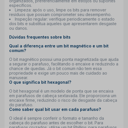
organizados, preferencialmente em estojos ou suportes
específicos.
Limpeza
: após o uso, limpe os bits para remover
resíduos que possam comprometer seu desempenho.
Inspeção regular
: verifique periodicamente o estado
dos bits e substitua aqueles que apresentarem desgaste
ou danos.
Dúvidas frequentes sobre bits
Qual a diferença entre um bit magnético e um bit
comum?
O
bit magnético possui uma ponta magnetizada que ajuda
a segurar o parafuso, facilitando o encaixe e reduzindo a
chance de quedas. Já o bit comum não tem essa
propriedade e exige um pouco mais de cuidado ao
manusear.
O que significa bit hexagonal?
O
bit hexagonal é um modelo de ponta que se encaixa
em parafusos de cabeça sextavada. Ele proporciona um
encaixe firme, reduzindo o risco de desgaste da cabeça
do parafuso.
Como saber qual bit usar em cada parafuso?
O ideal é sempre conferir o formato e tamanho da
cabeça do parafuso antes de escolher o bit. Para
parafusos cruzados, utilize um bit Phillips; para parafusos