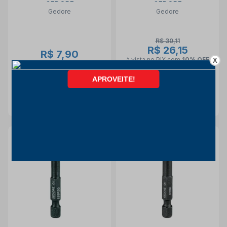
GEDORE
GEDORE
Gedore
Gedore
R$ 30,11
R$ 26,15
R$ 7,90
à vista no PIX
com
10% OFF
X
à vista no PIX
com
10% OFF
2x de
R$ 14,53
R$ 7,90 no PIX
COMPRAR
COMPRAR
13% OFF