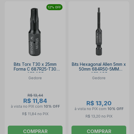
12% OFF
Bits Torx T30 x 25mm
Bits Hexagonal Allen 5mm x
Forma C 687R25-T30
50mm 684R50-5MM
GEDORE
GEDORE
Gedore
Gedore
R$ 13,44
R$ 11,84
R$ 13,20
à vista no PIX
com
10% OFF
à vista no PIX
com
10% OFF
R$ 11,84 no PIX
R$ 13,20 no PIX
COMPRAR
COMPRAR