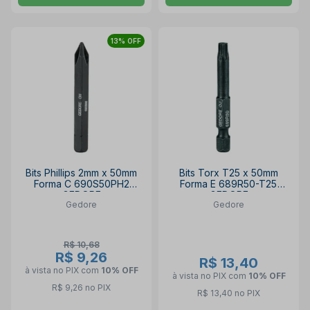
13% OFF
Bits Phillips 2mm x 50mm
Bits Torx T25 x 50mm
Forma C 690S50PH2
Forma E 689R50-T25
GEDORE
GEDORE
Gedore
Gedore
R$ 10,68
R$ 9,26
R$ 13,40
à vista no PIX
com
10% OFF
à vista no PIX
com
10% OFF
R$ 9,26 no PIX
R$ 13,40 no PIX