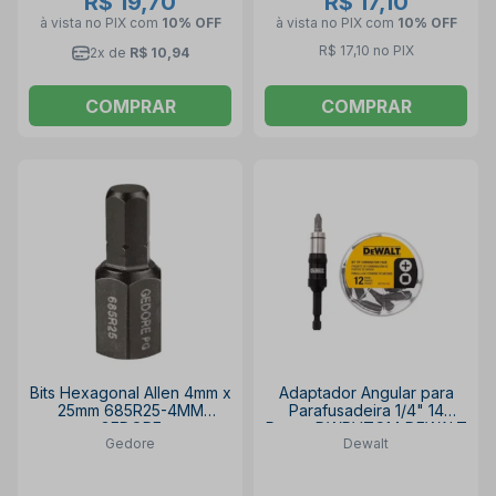
R$ 19,70
R$ 17,10
à vista no PIX
com
10% OFF
à vista no PIX
com
10% OFF
R$ 17,10 no PIX
2x de
R$ 10,94
COMPRAR
COMPRAR
Bits Hexagonal Allen 4mm x
Adaptador Angular para
25mm 685R25-4MM
Parafusadeira 1/4" 14
GEDORE
Peças DWPVTC14 DEWALT
Gedore
Dewalt