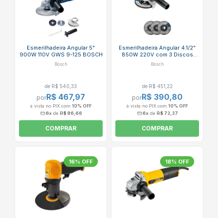
Esmerilhadeira Angular 5"
Esmerilhadeira Angular 4.1/2"
900W 110V GWS 9-125 BOSCH
850W 220V com 3 Discos
GWS 850 BOSCH
Bosch
Bosch
de R$ 540,33
de R$ 451,22
R$ 467,97
R$ 390,80
por
por
à vista no PIX com
10% OFF
à vista no PIX com
10% OFF
6x
de
R$ 86,66
6x
de
R$ 72,37
COMPRAR
COMPRAR
16% OFF
18% OFF