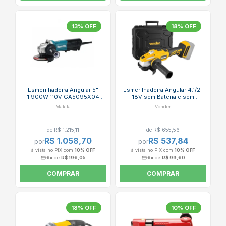
13% OFF
18% OFF
Esmerilhadeira Angular 5"
Esmerilhadeira Angular 4.1/2"
1.900W 110V GA5095X04
18V sem Bateria e sem
MAKITA
Carregador com Maleta IEV
Makita
Vonder
1847B VONDER
de R$ 1.215,11
de R$ 655,56
R$ 1.058,70
R$ 537,84
por
por
à vista no PIX com
10% OFF
à vista no PIX com
10% OFF
6x
de
R$ 196,05
6x
de
R$ 99,60
COMPRAR
COMPRAR
18% OFF
10% OFF