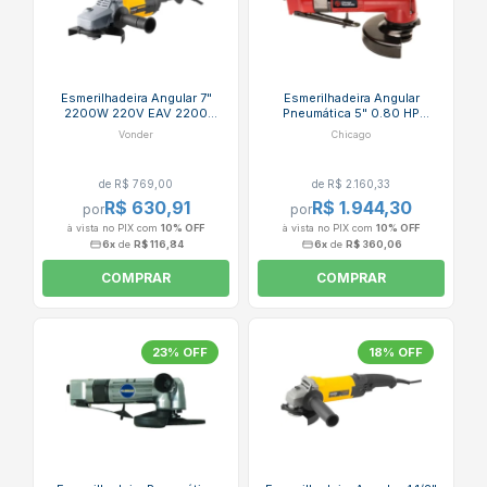
Esmerilhadeira Angular 7"
Esmerilhadeira Angular
2200W 220V EAV 2200
Pneumática 5" 0.80 HP
VONDER
12000rpm CP9121CR CHICAGO
Vonder
Chicago
de R$ 769,00
de R$ 2.160,33
R$ 630,91
R$ 1.944,30
por
por
à vista no PIX com
10% OFF
à vista no PIX com
10% OFF
6x
de
R$ 116,84
6x
de
R$ 360,06
COMPRAR
COMPRAR
23% OFF
18% OFF