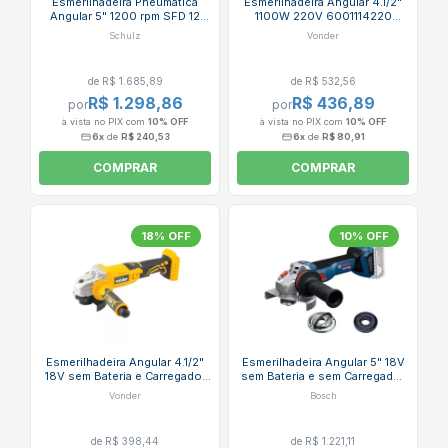
Esmerilhadeira Pneumática
Esmerilhadeira Angular 4.1/2"
Angular 5" 1200 rpm SFD 12
1100W 220V 6001114220
SCHULZ
EAV1140 VONDER
Schulz
Vonder
de R$ 1.685,89
de R$ 532,56
R$ 1.298,86
R$ 436,89
por
por
à vista no PIX com
10% OFF
à vista no PIX com
10% OFF
6x
de
R$ 240,53
6x
de
R$ 80,91
COMPRAR
COMPRAR
18% OFF
10% OFF
Esmerilhadeira Angular 4.1/2"
Esmerilhadeira Angular 5" 18V
18V sem Bateria e Carregador
sem Bateria e sem Carregador
6004180800 VONDER
06019N40E0 GWS 18V-11 S
Vonder
Bosch
BOSCH
de R$ 398,44
de R$ 1.221,11