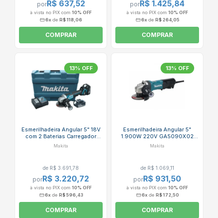
R$ 637,52
R$ 1.425,84
por
por
à vista no PIX com
10% OFF
à vista no PIX com
10% OFF
6x
de
R$ 118,06
6x
de
R$ 264,05
COMPRAR
COMPRAR
13% OFF
13% OFF
Esmerilhadeira Angular 5" 18V
Esmerilhadeira Angular 5"
com 2 Baterias Carregador
1.900W 220V GA5090X02
Bivolt e Maleta DGA504RFE
MAKITA
Makita
Makita
MAKITA
de R$ 3.691,78
de R$ 1.069,11
R$ 3.220,72
R$ 931,50
por
por
à vista no PIX com
10% OFF
à vista no PIX com
10% OFF
6x
de
R$ 596,43
6x
de
R$ 172,50
COMPRAR
COMPRAR