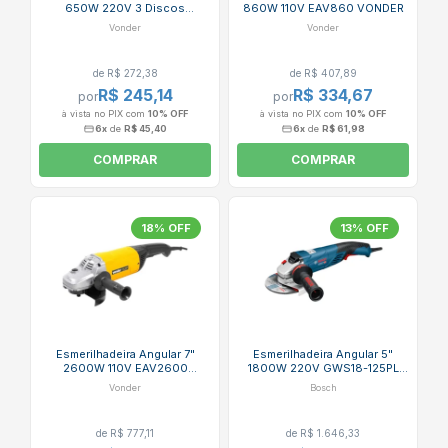
650W 220V 3 Discos
860W 110V EAV860 VONDER
6001065220 EAV650 VONDER
Vonder
Vonder
de R$ 272,38
de R$ 407,89
R$ 245,14
R$ 334,67
por
por
à vista no PIX com
10% OFF
à vista no PIX com
10% OFF
6x
de
R$ 45,40
6x
de
R$ 61,98
COMPRAR
COMPRAR
18% OFF
13% OFF
Esmerilhadeira Angular 7"
Esmerilhadeira Angular 5"
2600W 110V EAV2600
1800W 220V GWS18-125PL
VONDER
BOSCH
Vonder
Bosch
de R$ 777,11
de R$ 1.646,33