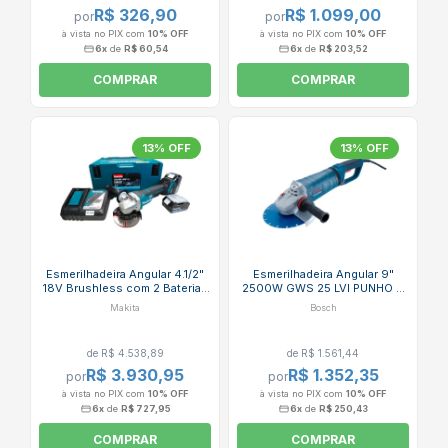
R$ 326,90
R$ 1.099,00
por
por
à vista no PIX com
10% OFF
à vista no PIX com
10% OFF
6x
de
R$ 60,54
6x
de
R$ 203,52
COMPRAR
COMPRAR
13% OFF
13% OFF
Esmerilhadeira Angular 4.1/2"
Esmerilhadeira Angular 9"
18V Brushless com 2 Baterias
2500W GWS 25 LVI PUNHO D
5.0Ah Carregador Bivolt e
BOSCH
Makita
Bosch
Maleta DGA458RTJ MAKITA
de R$ 4.538,89
de R$ 1.561,44
R$ 3.930,95
R$ 1.352,35
por
por
à vista no PIX com
10% OFF
à vista no PIX com
10% OFF
6x
de
R$ 727,95
6x
de
R$ 250,43
COMPRAR
COMPRAR