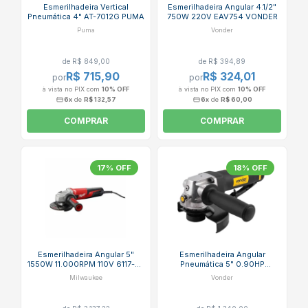
Esmerilhadeira Vertical
Esmerilhadeira Angular 4.1/2"
Pneumática 4" AT-7012G PUMA
750W 220V EAV754 VONDER
Puma
Vonder
de R$ 849,00
de R$ 394,89
R$ 715,90
R$ 324,01
por
por
à vista no PIX com
10% OFF
à vista no PIX com
10% OFF
6x
de
R$ 132,57
6x
de
R$ 60,00
COMPRAR
COMPRAR
17% OFF
18% OFF
Esmerilhadeira Angular 5"
Esmerilhadeira Angular
1550W 11.000RPM 110V 6117-33
Pneumática 5" 0.90HP
MILWAUKEE
12.000RPM EAV050 VONDER
Milwaukee
Vonder