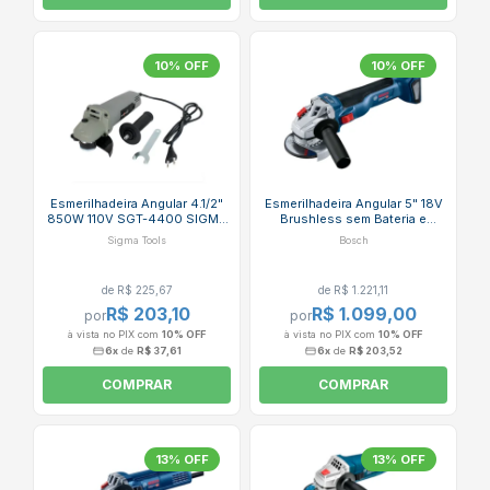
10% OFF
10% OFF
Esmerilhadeira Angular 4.1/2"
Esmerilhadeira Angular 5" 18V
850W 110V SGT-4400 SIGMA
Brushless sem Bateria e
TOOLS
Carregador GWS 18V-10
Sigma Tools
Bosch
BOSCH
de R$ 225,67
de R$ 1.221,11
R$ 203,10
R$ 1.099,00
por
por
à vista no PIX com
10% OFF
à vista no PIX com
10% OFF
6x
de
R$ 37,61
6x
de
R$ 203,52
COMPRAR
COMPRAR
13% OFF
13% OFF