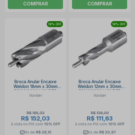
COMPRAR
COMPRAR
18% OFF
18% OFF
Broca Anular Encaixe
Broca Anular Encaixe
Weldon 18mm x 30mm
Weldon 12mm x 30mm
5310018030 VONDER
5310012030 VONDER
Vonder
Vonder
R$ 185,33
R$ 136,00
R$ 152,03
R$ 111,63
à vista no PIX
com
10% OFF
à vista no PIX
com
10% OFF
6x de
R$ 28,15
6x de
R$ 20,67