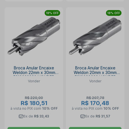
18% OFF
18% OFF
Broca Anular Encaixe
Broca Anular Encaixe
Weldon 22mm x 30mm
Weldon 20mm x 30mm
5310022030 VONDER
5310020030 VONDER
Vonder
Vonder
R$ 220,00
R$ 207,78
R$ 180,51
R$ 170,48
à vista no PIX
com
10% OFF
à vista no PIX
com
10% OFF
6x de
R$ 33,43
6x de
R$ 31,57