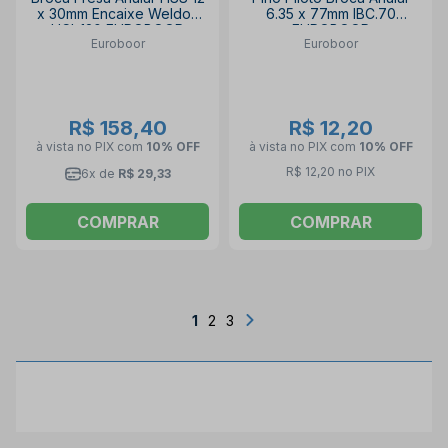
x 30mm Encaixe Weldon
6.35 x 77mm IBC.70
HCL.120 EUROBOOR
EUROBOOR
Euroboor
Euroboor
R$ 158,40
R$ 12,20
à vista no PIX
com
10% OFF
à vista no PIX
com
10% OFF
R$ 12,20 no PIX
6x de
R$ 29,33
COMPRAR
COMPRAR
1
2
3