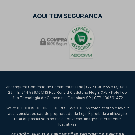
AQUI TEM SEGURANÇA
Anhanguera Comércio de Ferramentas Ltda | CNPJ: 00.565.813/0001-
29 | I.E: 244.539.101.113 Rua Ronald Cladstone Negri, 375 - Polo I de
Alta Tecnologia de Campinas | Campinas SP | CEP: 13069-472
Wake© TODOS OS DIREITOS RESERVADOS. As fotos, textos e layout
aqui veiculados são de propriedade da Loja. É proibida a utilização
total ou parcial sem nossa autorização. Imagens meramente
ilustrativas.
ATENÇÃO: EVENTUAIS PROMOÇÕES, DESCONTOS, PREÇOS E