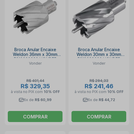
Broca Anular Encaixe
Broca Anular Encaixe
Weldon 36mm x 30mm
Weldon 30mm x 30mm
5310036030 VONDER
5310030030 VONDER
Vonder
Vonder
R$ 401,44
R$ 294,33
R$ 329,35
R$ 241,46
à vista no PIX
com
10% OFF
à vista no PIX
com
10% OFF
6x de
R$ 60,99
6x de
R$ 44,72
COMPRAR
COMPRAR