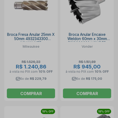
Broca Fresa Anular 25mm X
Broca Anular Encaixe
50mm 4932343300
Weldon 60mm x 30mm
MILWAUKEE
5310060030 VONDER
Milwaukee
Vonder
R$ 1.526,33
R$ 1.151,89
R$ 1.240,86
R$ 945,00
à vista no PIX
com
10% OFF
à vista no PIX
com
10% OFF
6x de
R$ 229,79
6x de
R$ 175,00
COMPRAR
COMPRAR
18% OFF
18% OFF