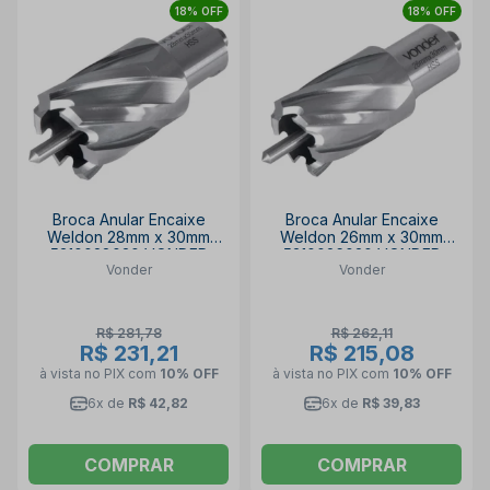
18% OFF
18% OFF
Broca Anular Encaixe
Broca Anular Encaixe
Weldon 28mm x 30mm
Weldon 26mm x 30mm
5310028030 VONDER
5310026030 VONDER
Vonder
Vonder
R$ 281,78
R$ 262,11
R$ 231,21
R$ 215,08
à vista no PIX
com
10% OFF
à vista no PIX
com
10% OFF
6x de
R$ 42,82
6x de
R$ 39,83
COMPRAR
COMPRAR