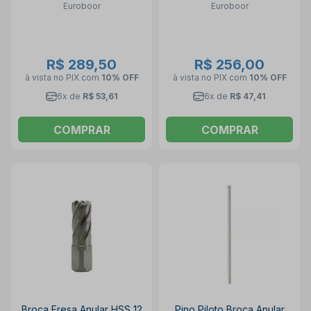
Euroboor
Euroboor
EUROBOOR
R$ 289,50
R$ 256,00
à vista no PIX
com
10% OFF
à vista no PIX
com
10% OFF
6x de
R$ 53,61
6x de
R$ 47,41
COMPRAR
COMPRAR
Broca Fresa Anular HSS 12
Pino Piloto Broca Anular