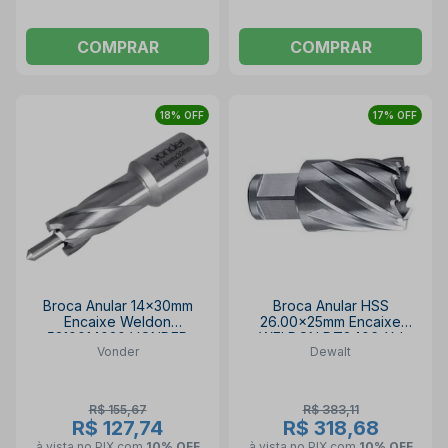
COMPRAR
COMPRAR
18% OFF
17% OFF
Broca Anular 14x30mm
Broca Anular HSS
Encaixe Weldon
26.00x25mm Encaixe
5310014030 VONDER
WELDON DT8406-XJ
Vonder
Dewalt
DEWALT
R$ 155,67
R$ 383,11
R$ 127,74
R$ 318,68
à vista no PIX
com
10% OFF
à vista no PIX
com
10% OFF