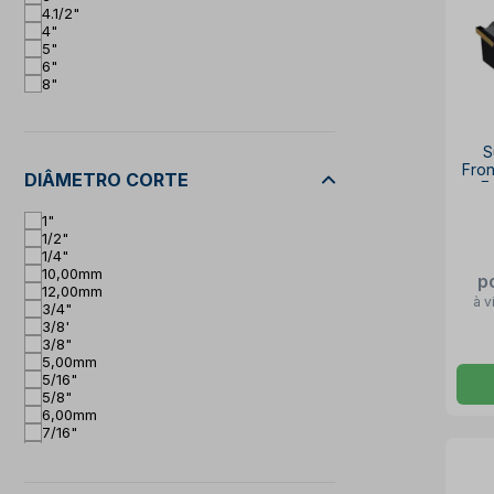
4.1/2"
4"
5"
6"
8"
S
Fro
DIÂMETRO CORTE
E
1"
1/2"
1/4"
10,00mm
p
12,00mm
à v
3/4"
3/8'
3/8"
5,00mm
5/16"
5/8"
6,00mm
7/16"
7/8"
8,00mm