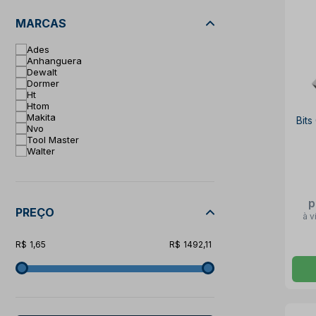
MARCAS
Ades
Anhanguera
Dewalt
Dormer
Ht
Htom
Makita
Bit
Nvo
Tool Master
Walter
p
PREÇO
à v
1,65
1492,11