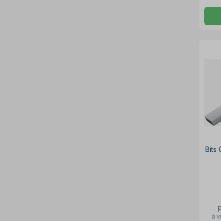
Bits
à v