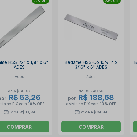
22% OFF
23% OFF
me HSS 1/2" x 1/8" x 6"
Bedame HSS-Co 10% 1" x
B
ADES
3/16" x 6" ADES
Ades
Ades
de
R$ 68,67
de
R$ 243,56
R$ 53,26
R$ 188,68
por
por
ista no PIX
com
10% OFF
à vista no PIX
com
10% OFF
5x de
R$ 11,84
6x de
R$ 34,94
COMPRAR
COMPRAR