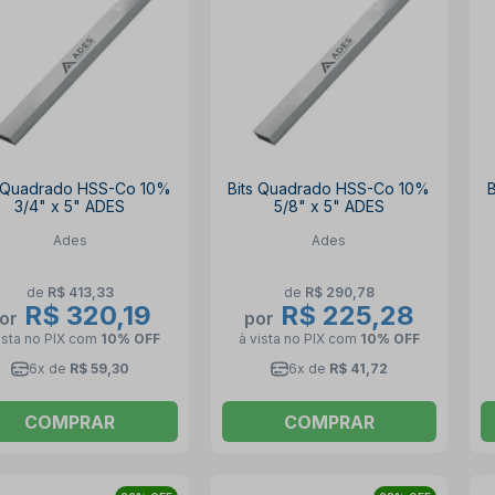
s Quadrado HSS-Co 10%
Bits Quadrado HSS-Co 10%
3/4" x 5" ADES
5/8" x 5" ADES
Ades
Ades
de
R$ 413,33
de
R$ 290,78
R$ 320,19
R$ 225,28
or
por
ista no PIX
com
10% OFF
à vista no PIX
com
10% OFF
6x de
R$ 59,30
6x de
R$ 41,72
COMPRAR
COMPRAR