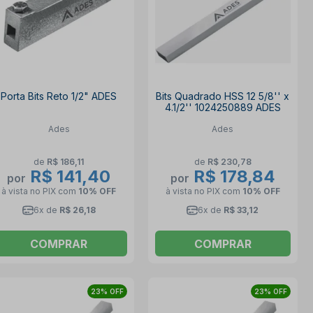
Porta Bits Reto 1/2" ADES
Bits Quadrado HSS 12 5/8'' x
4.1/2'' 1024250889 ADES
Ades
Ades
de
R$ 186,11
de
R$ 230,78
R$ 141,40
R$ 178,84
por
por
à vista no PIX
com
10% OFF
à vista no PIX
com
10% OFF
6x de
R$ 26,18
6x de
R$ 33,12
COMPRAR
COMPRAR
23% OFF
23% OFF