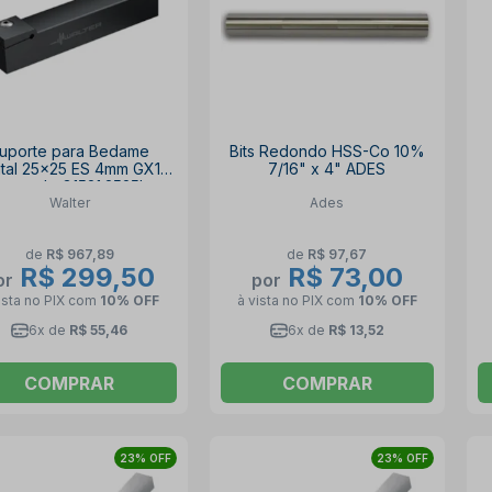
uporte para Bedame
Bits Redondo HSS-Co 10%
ntal 25x25 ES 4mm GX16
7/16" x 4" ADES
squerdo G1521.2525L-
Walter
Ades
T4GX16 WALTER
de
R$ 967,89
de
R$ 97,67
R$ 299,50
R$ 73,00
or
por
ista no PIX
com
10% OFF
à vista no PIX
com
10% OFF
6x de
R$ 55,46
6x de
R$ 13,52
COMPRAR
COMPRAR
23% OFF
23% OFF