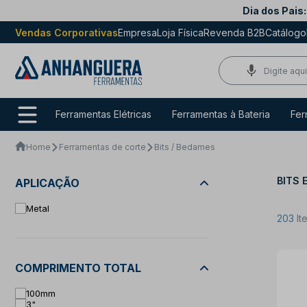
Dia dos Pais:
Vendas Corporativas
Empresa
Loja Física
Revenda B2B
Catálogo
Ferramentas Elétricas
Ferramentas à Bateria
Fer
Home
Ferramentas de corte
Bits / Bedames
BITS 
APLICAÇÃO
Metal
203
It
COMPRIMENTO TOTAL
100mm
3"