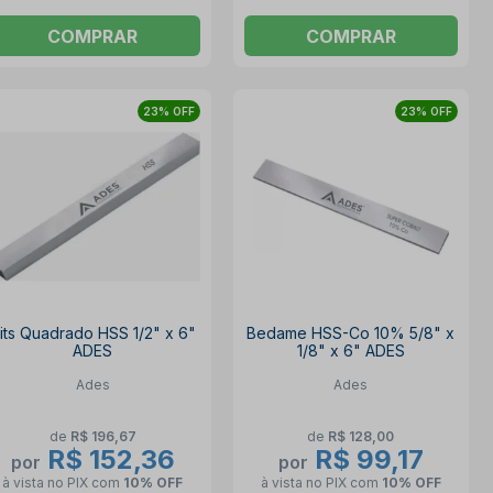
COMPRAR
COMPRAR
23% OFF
23% OFF
its Quadrado HSS 1/2" x 6"
Bedame HSS-Co 10% 5/8" x
ADES
1/8" x 6" ADES
Ades
Ades
de
R$ 196,67
de
R$ 128,00
R$ 152,36
R$ 99,17
por
por
à vista no PIX
com
10% OFF
à vista no PIX
com
10% OFF