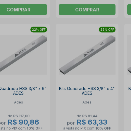
COMPRAR
COMPRAR
22% OFF
22% OFF
 Quadrado HSS 3/8" x 6"
Bits Quadrado HSS 3/8" x 4"
B
ADES
ADES
Ades
Ades
de
R$ 117,00
de
R$ 81,44
R$ 90,86
R$ 63,33
por
por
ista no PIX
com
10% OFF
à vista no PIX
com
10% OFF