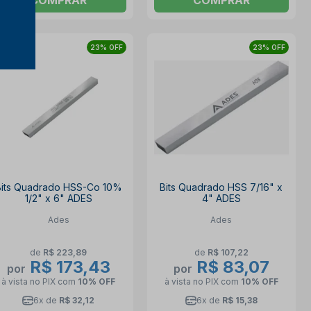
23% OFF
23% OFF
Bits Quadrado HSS-Co 10%
Bits Quadrado HSS 7/16" x
1/2" x 6" ADES
4" ADES
Ades
Ades
de
R$ 223,89
de
R$ 107,22
R$ 173,43
R$ 83,07
por
por
à vista no PIX
com
10% OFF
à vista no PIX
com
10% OFF
6x de
R$ 32,12
6x de
R$ 15,38