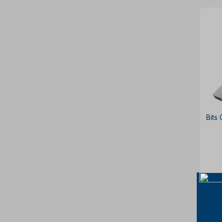
Bits
p
à v