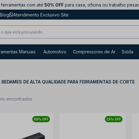
ferramentas com até
50% OFF
para casa, oficina ou trabalho pesa
Blog
Atendimento Exclusivo Site
ramentas Manuais
Automotivo
Compressores de Ar
Solda
E BEDAMES DE ALTA QUALIDADE PARA FERRAMENTAS DE CORTE
ens encontrados
69% OFF
25% OFF