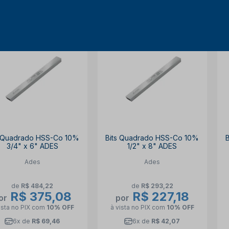
23% OFF
23% OFF
s Quadrado HSS-Co 10%
Bits Quadrado HSS-Co 10%
3/4" x 6" ADES
1/2" x 8" ADES
Ades
Ades
de
R$ 484,22
de
R$ 293,22
R$ 375,08
R$ 227,18
or
por
ista no PIX
com
10% OFF
à vista no PIX
com
10% OFF
6x de
R$ 69,46
6x de
R$ 42,07