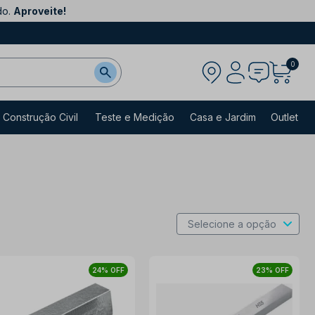
do.
Aproveite!
0
Construção Civil
Teste e Medição
Casa e Jardim
Outlet
24% OFF
23% OFF