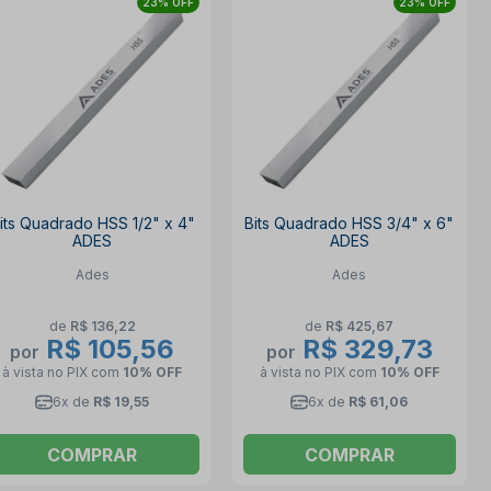
23% OFF
23% OFF
its Quadrado HSS 1/2" x 4"
Bits Quadrado HSS 3/4" x 6"
ADES
ADES
Ades
Ades
de
R$ 136,22
de
R$ 425,67
R$ 105,56
R$ 329,73
por
por
à vista no PIX
com
10% OFF
à vista no PIX
com
10% OFF
6x de
R$ 19,55
6x de
R$ 61,06
COMPRAR
COMPRAR