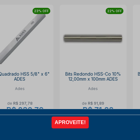
23% OFF
22% OFF
 Quadrado HSS 5/8" x 6"
Bits Redondo HSS-Co 10%
ADES
12,00mm x 100mm ADES
Ades
Ades
de
R$ 297,78
de
R$ 91,89
R$ 230,70
R$ 71,22
or
por
ista no PIX
com
10% OFF
à vista no PIX
com
10% OFF
6x de
R$ 42,72
6x de
R$ 13,19
COMPRAR
COMPRAR