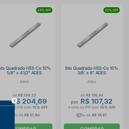
23% OFF
22% OFF
Bits Quadrado HSS-Co 10%
Bits Quadrado HSS-Co 10%
5/8" x 4.1/2" ADES
3/8' x 6" ADES
Ades
Ades
de
R$ 264,22
de
R$ 138,44
R$ 204,69
R$ 107,32
X
por
por
à vista no PIX
com
10% OFF
à vista no PIX
com
10% OFF
6x de
R$ 37,90
6x de
R$ 19,87
COMPRAR
COMPRAR