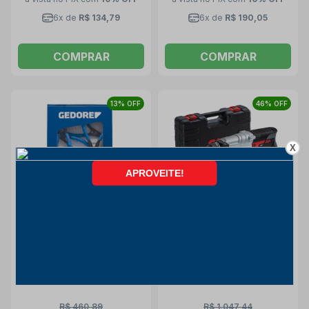
6x de
R$ 134,79
6x de
R$ 190,05
COMPRAR
COMPRAR
13% OFF
46% OFF
X
Jogo de Alicates Anel
Martelete
Interno/Externo com 8
Perfurador/Rompedor SDS
Peças C8000A-J8 GEDORE
Plus 750W + Maleta e
Gedore
Skil
Acessórios 1859 SKIL
R$ 460,89
R$ 1.047,44