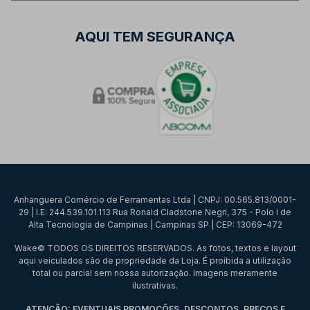
AQUI TEM SEGURANÇA
Anhanguera Comércio de Ferramentas Ltda | CNPJ: 00.565.813/0001-
29 | I.E: 244.539.101.113 Rua Ronald Cladstone Negri, 375 - Polo I de
Alta Tecnologia de Campinas | Campinas SP | CEP: 13069-472
Wake© TODOS OS DIREITOS RESERVADOS. As fotos, textos e layout
aqui veiculados são de propriedade da Loja. É proibida a utilização
total ou parcial sem nossa autorização. Imagens meramente
ilustrativas.
ATENÇÃO: EVENTUAIS PROMOÇÕES, DESCONTOS, PREÇOS E