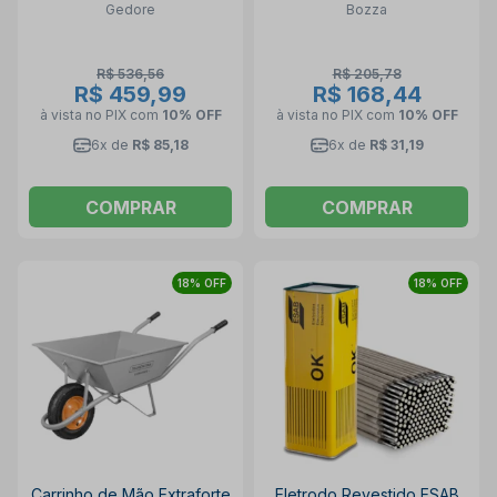
Gedore
Bozza
2170-2160 GEDORE
R$ 536,56
R$ 205,78
R$ 459,99
R$ 168,44
à vista no PIX
com
10% OFF
à vista no PIX
com
10% OFF
6x de
R$ 85,18
6x de
R$ 31,19
COMPRAR
COMPRAR
18% OFF
18% OFF
Carrinho de Mão Extraforte
Eletrodo Revestido ESAB