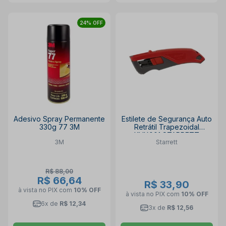
24% OFF
Adesivo Spray Permanente
Estilete de Segurança Auto
330g 77 3M
Retrátil Trapezoidal
KUX001 STARRETT
3M
Starrett
R$ 88,00
R$ 66,64
R$ 33,90
à vista no PIX
com
10% OFF
à vista no PIX
com
10% OFF
6x de
R$ 12,34
3x de
R$ 12,56