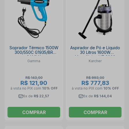
Soprador Térmico 1500W
Aspirador de Pó e Líquido
300/550C G1935/BR
30 Litros 1600W
GAMMA
Monofásico NT 3000
Gamma
Karcher
KARCHER
R$ 143,00
R$ 993,00
R$ 121,90
R$ 777,83
à vista no PIX
com
10% OFF
à vista no PIX
com
10% OFF
6x de
R$ 22,57
6x de
R$ 144,04
COMPRAR
COMPRAR