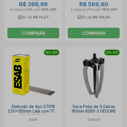
R$ 399,99
R$ 569,90
à vista no PIX
com
10% OFF
à vista no PIX
com
10% OFF
6x de
R$ 74,07
6x de
R$ 105,54
COMPRAR
COMPRAR
18% OFF
13% OFF
Eletrodo de Aço E7018
Saca Polia de 3 Garras
2.50x350mm Lata com 17Kg
160mm 8565-3 GEDORE
ESAB 18 ESAB
Esab
Gedore