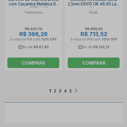
com Caçamba Metálica 65
2,5mm E6013 OK 46.00 Lata
Litros 77714435
18kg
Tramontina
Esab
TRAMONTINA
R$ 447,78
R$ 868,00
R$ 366,26
R$ 713,52
à vista no PIX
com
10% OFF
à vista no PIX
com
10% OFF
6x de
R$ 67,83
6x de
R$ 132,13
COMPRAR
COMPRAR
1
2
3
4
5