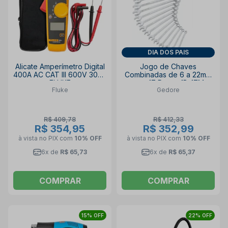
DIA DOS PAIS
Alicate Amperímetro Digital
Jogo de Chaves
400A AC CAT III 600V 302+
Combinadas de 6 a 22mm
FLUKE
com 17 Peças 1B-17M
Fluke
Gedore
GEDORE
R$ 409,78
R$ 412,33
R$ 354,95
R$ 352,99
à vista no PIX
com
10% OFF
à vista no PIX
com
10% OFF
6x de
R$ 65,73
6x de
R$ 65,37
COMPRAR
COMPRAR
15% OFF
22% OFF