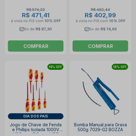
R$ 574,22
R$ 462,44
R$ 471,41
R$ 402,99
à vista no PIX
com
10% OFF
à vista no PIX
com
10% OFF
6x de
R$ 87,30
6x de
R$ 74,63
COMPRAR
COMPRAR
14% OFF
18% OFF
DIA DOS PAIS
Jogo de Chave de Fenda
Bomba Manual para Graxa
e Phillips Isolada 1000V
500g 7029-G2 BOZZA
VDE com 7 Peças VDE