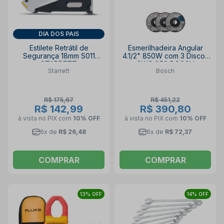
DIA DOS PAIS
Estilete Retrátil de
Esmerilhadeira Angular
Segurança 18mm S011
4.1/2" 850W com 3 Discos
STARRETT
GWS 850 BOSCH
Starrett
Bosch
R$ 175,67
R$ 451,22
R$ 142,99
R$ 390,80
à vista no PIX
com
10% OFF
à vista no PIX
com
10% OFF
6x de
R$ 26,48
6x de
R$ 72,37
COMPRAR
COMPRAR
13% OFF
14% OFF