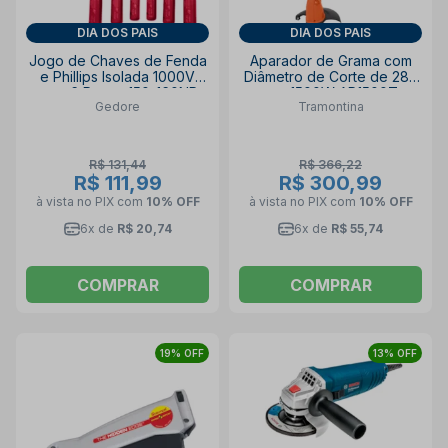
DIA DOS PAIS
DIA DOS PAIS
Jogo de Chaves de Fenda
Aparador de Grama com
e Phillips Isolada 1000V
Diâmetro de Corte de 280
com 6 Peças 150-160NR
mm 1500W AP1500T
Gedore
Tramontina
GEDORE
79634152 TRAMONTINA
R$ 131,44
R$ 366,22
R$ 111,99
R$ 300,99
à vista no PIX
com
10% OFF
à vista no PIX
com
10% OFF
6x de
R$ 20,74
6x de
R$ 55,74
COMPRAR
COMPRAR
19% OFF
13% OFF