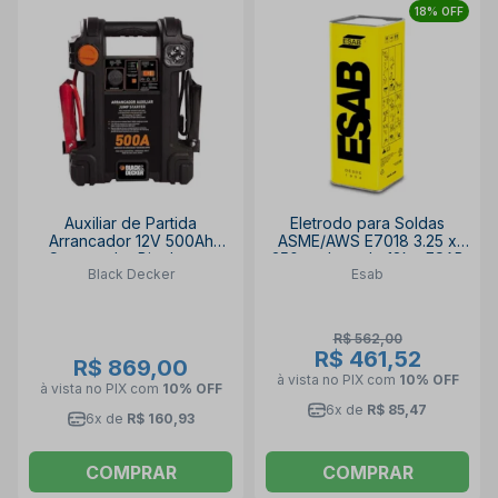
18% OFF
Auxiliar de Partida
Eletrodo para Soldas
Arrancador 12V 500Ah
ASME/AWS E7018 3.25 x
Carregador Bivolt com
350mm Lata de 18kg ESAB
Black Decker
Esab
Maleta JS500S-BR BLACK
18 ESAB
DECKER
R$ 562,00
R$ 461,52
R$ 869,00
à vista no PIX
com
10% OFF
à vista no PIX
com
10% OFF
6x de
R$ 85,47
6x de
R$ 160,93
COMPRAR
COMPRAR