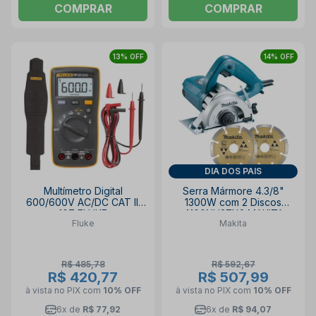
COMPRAR
COMPRAR
13% OFF
14% OFF
DIA DOS PAIS
Multímetro Digital
Serra Mármore 4.3/8"
600/600V AC/DC CAT III
1300W com 2 Discos
107 FLUKE
4100NH3ZX2 MAKITA
Fluke
Makita
R$ 485,78
R$ 592,67
R$ 420,77
R$ 507,99
à vista no PIX
com
10% OFF
à vista no PIX
com
10% OFF
6x de
R$ 77,92
6x de
R$ 94,07