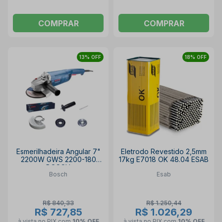
COMPRAR
COMPRAR
13% OFF
18% OFF
Esmerilhadeira Angular 7"
Eletrodo Revestido 2,5mm
2200W GWS 2200-180
17kg E7018 OK 48.04 ESAB
BOSCH
Bosch
Esab
R$ 840,33
R$ 1.250,44
R$ 727,85
R$ 1.026,29
à vista no PIX
com
10% OFF
à vista no PIX
com
10% OFF