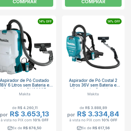
COMPRAR
COMPRAR
14% OFF
14% OFF
Aspirador de Pó Costado
Aspirador de Pó Costal 2
18V 6 Litros sem Bateria e
Litros 36V sem Bateria e
Carregador DVC660Z
Carregador Brushless
Makita
Makita
MAKITA
DVC261ZX11 MAKITA
de
R$ 4.260,11
de
R$ 3.888,89
R$ 3.653,13
R$ 3.334,84
por
por
à vista no PIX
com
10% OFF
à vista no PIX
com
10% OFF
6x de
R$ 676,50
6x de
R$ 617,56