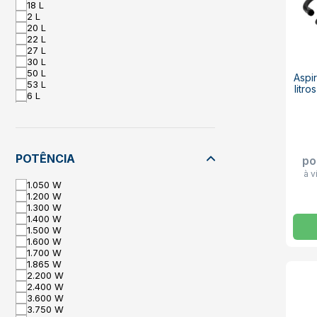
18 L
2 L
20 L
22 L
27 L
30 L
50 L
Aspi
53 L
litr
6 L
60 L
65,2 L
75 L
80 L
89,2 L
POTÊNCIA
po
90 L
à v
1.050 W
1.200 W
1.300 W
1.400 W
1.500 W
1.600 W
1.700 W
1.865 W
2.200 W
2.400 W
3.600 W
3.750 W