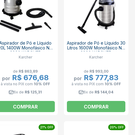
Aspirador de Pó e Líquido
Aspirador de Pó e Líquido 30
20L 1400W Monofásico NT
Litros 1600W Monofásico NT
2000 KARCHER
3000 KARCHER
Karcher
Karcher
de
R$ 863,89
de
R$ 993,00
R$ 676,68
R$ 777,83
por
por
à vista no PIX
com
10% OFF
à vista no PIX
com
10% OFF
6x de
R$ 125,31
6x de
R$ 144,04
COMPRAR
COMPRAR
21% OFF
20% OFF