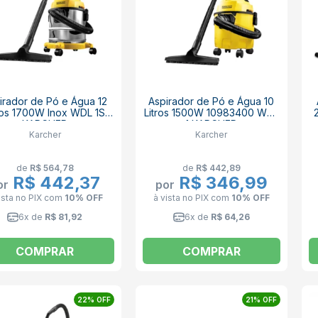
irador de Pó e Água 12
Aspirador de Pó e Água 10
ros 1700W Inox WDL 1S
Litros 1500W 10983400 WDL
KARCHER
1 KARCHER
Karcher
Karcher
de
R$ 564,78
de
R$ 442,89
R$ 442,37
R$ 346,99
or
por
ista no PIX
com
10% OFF
à vista no PIX
com
10% OFF
6x de
R$ 81,92
6x de
R$ 64,26
COMPRAR
COMPRAR
22% OFF
21% OFF