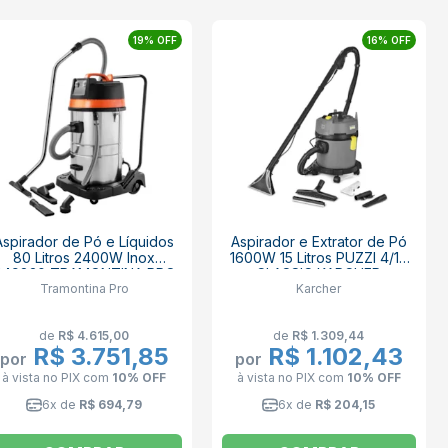
19% OFF
16% OFF
Aspirador de Pó e Líquidos
Aspirador e Extrator de Pó
80 Litros 2400W Inox
1600W 15 Litros PUZZI 4/15
449830 TRAMONTINA PRO
CLASSIC KARCHER
Tramontina Pro
Karcher
de
R$ 4.615,00
de
R$ 1.309,44
R$ 3.751,85
R$ 1.102,43
por
por
à vista no PIX
com
10% OFF
à vista no PIX
com
10% OFF
6x de
R$ 694,79
6x de
R$ 204,15