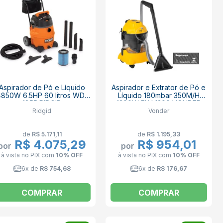
Aspirador de Pó e Líquido
Aspirador e Extrator de Pó e
4850W 6.5HP 60 litros WD-
Líquido 180mbar 350M/H
1855 RIDGID
1300W ELV 1300 VONDER
Ridgid
Vonder
de
R$ 5.171,11
de
R$ 1.195,33
R$ 4.075,29
R$ 954,01
por
por
à vista no PIX
com
10% OFF
à vista no PIX
com
10% OFF
6x de
R$ 754,68
6x de
R$ 176,67
COMPRAR
COMPRAR