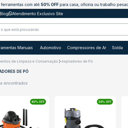
ferramentas com até
50% OFF
para casa, oficina ou trabalho pesa
Blog
Atendimento Exclusivo Site
ramentas Manuais
Automotivo
Compressores de Ar
Solda
entos de Limpeza e Conservação
Aspiradores de Pó
ADORES DE PÓ
ns encontrados
40% OFF
34% OFF