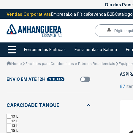
Dia dos Pais:
Vendas Corporativas
Empresa
Loja Física
Revenda B2B
Catálogo
Ferramentas Elétricas
Ferramentas à Bateria
Fer
Home
Facilities para Condomínios e Prédios Residenciais
Equipam
ASPIR
ENVIO EM ATÉ 12H
87
Ite
CAPACIDADE TANQUE
10 L
12 L
13 L
15 L