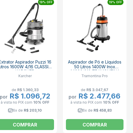
19% OFF
19% OFF
Extrator Aspirador Puzzi 16
Aspirador de Pó e Líquidos
Litros 1600W 4/16 CLASSIC
50 Litros 1400W Inox
KARCHER
44982/010 TRAMONTINA
Karcher
Tramontina Pro
PRO
de
R$ 1.360,33
de
R$ 3.047,67
R$ 1.096,72
R$ 2.477,66
por
por
à vista no PIX
com
10% OFF
à vista no PIX
com
10% OFF
X
6x de
R$ 203,10
6x de
R$ 458,83
COMPRAR
COMPRAR