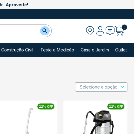
do.
Aproveite!
0
Construção Civil
Teste e Medição
Casa e Jardim
Outlet
22% OFF
22% OFF