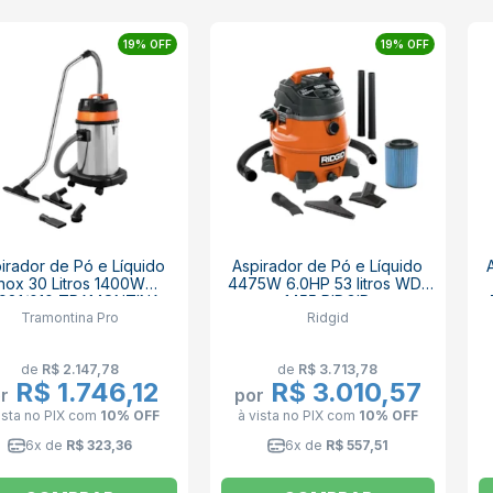
19% OFF
19% OFF
irador de Pó e Líquido
Aspirador de Pó e Líquido
Inox 30 Litros 1400W
4475W 6.0HP 53 litros WD-
981/010 TRAMONTINA
1455 RIDGID
Tramontina Pro
Ridgid
PRO
de
R$ 2.147,78
de
R$ 3.713,78
R$ 1.746,12
R$ 3.010,57
r
por
ista no PIX
com
10% OFF
à vista no PIX
com
10% OFF
6x de
R$ 323,36
6x de
R$ 557,51