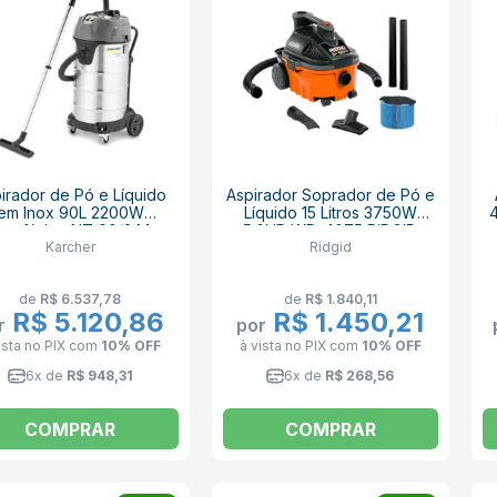
irador de Pó e Líquido
Aspirador Soprador de Pó e
em Inox 90L 2200W
Líquido 15 Litros 3750W
nofásico NT 90/2 Me
5.0HP WD-4075 RIDGID
Karcher
Ridgid
Classic KARCHER
de
R$ 6.537,78
de
R$ 1.840,11
R$ 5.120,86
R$ 1.450,21
r
por
ista no PIX
com
10% OFF
à vista no PIX
com
10% OFF
6x de
R$ 948,31
6x de
R$ 268,56
COMPRAR
COMPRAR