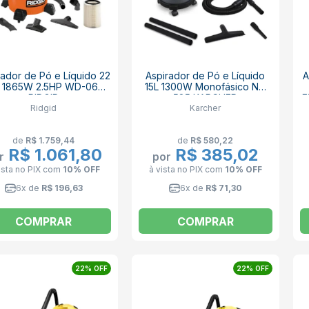
rador de Pó e Líquido 22
Aspirador de Pó e Líquido
A
os 1865W 2.5HP WD-0655
15L 1300W Monofásico NT
RIDGID
585 KARCHER
F
Ridgid
Karcher
de
R$ 1.759,44
de
R$ 580,22
R$ 1.061,80
R$ 385,02
r
por
ista no PIX
com
10% OFF
à vista no PIX
com
10% OFF
6x de
R$ 196,63
6x de
R$ 71,30
COMPRAR
COMPRAR
22% OFF
22% OFF