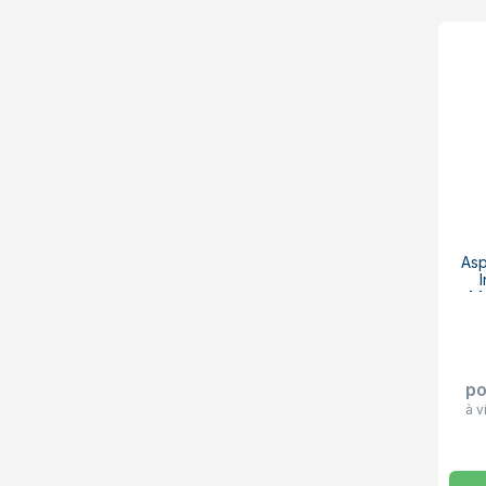
Asp
44
po
à v