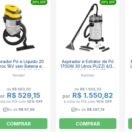
20% OFF
20% OFF
irador Pó e Líquido 20
Aspirador e Extrator de Pó
tros 18V sem Bateria e
1700W 30 Litros PUZZI 4/30
rregador 6004184000
CLASSIC KARCHER
Vonder
Karcher
VONDER
de
R$ 663,00
de
R$ 1.943,33
R$ 529,15
R$ 1.550,82
or
por
ista no PIX
com
10% OFF
à vista no PIX
com
10% OFF
6x de
R$ 97,99
6x de
R$ 287,19
COMPRAR
COMPRAR