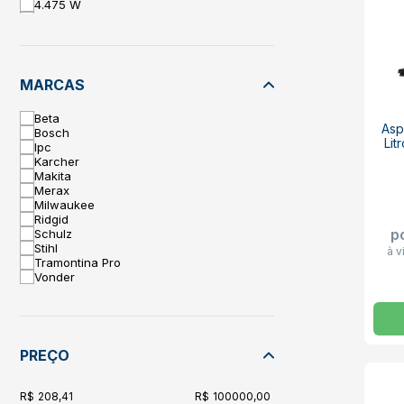
4.475 W
4.850 W
MARCAS
Beta
Asp
Bosch
Lit
Ipc
Karcher
Makita
Merax
Milwaukee
Ridgid
p
Schulz
Stihl
à v
Tramontina Pro
Vonder
PREÇO
208,41
100000,00