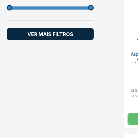
VER MAIS FILTROS
Asp
Mo
po
à v