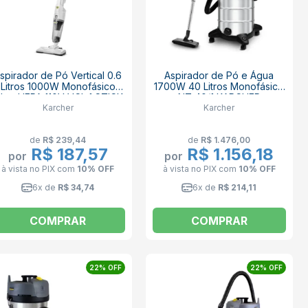
spirador de Pó Vertical 0.6
Aspirador de Pó e Água
Litros 1000W Monofásico
1700W 40 Litros Monofásico
iltro HEPA 110V VCL 1 STICK
NT 40/1 KARCHER
Karcher
Karcher
KARCHER
de
R$ 239,44
de
R$ 1.476,00
R$ 187,57
R$ 1.156,18
por
por
à vista no PIX
com
10% OFF
à vista no PIX
com
10% OFF
6x de
R$ 34,74
6x de
R$ 214,11
COMPRAR
COMPRAR
22% OFF
22% OFF