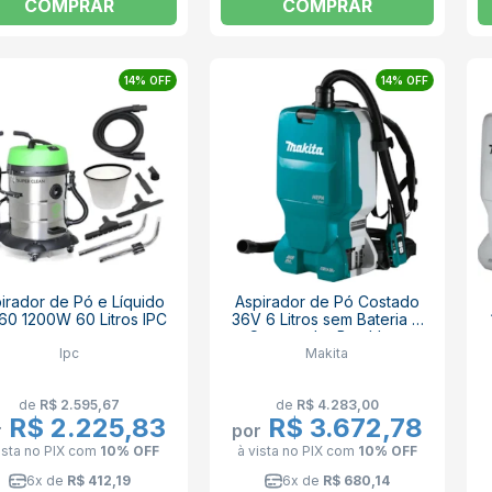
COMPRAR
COMPRAR
14% OFF
14% OFF
irador de Pó e Líquido
Aspirador de Pó Costado
60 1200W 60 Litros IPC
36V 6 Litros sem Bateria e
Carregador Brushless
Ipc
Makita
DVC665Z MAKITA
de
R$ 2.595,67
de
R$ 4.283,00
R$ 2.225,83
R$ 3.672,78
r
por
ista no PIX
com
10% OFF
à vista no PIX
com
10% OFF
6x de
R$ 412,19
6x de
R$ 680,14