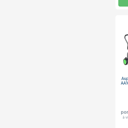
Asp
AA1
po
à v