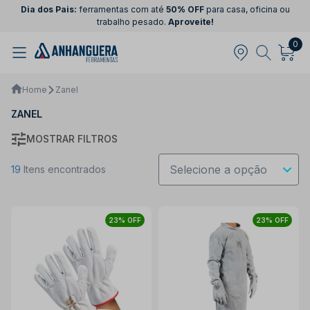
Dia dos Pais:
ferramentas com até
50% OFF
para casa, oficina ou
trabalho pesado.
Aproveite!
0
Home
Zanel
ZANEL
MOSTRAR FILTROS
19
Itens encontrados
23% OFF
23% OFF