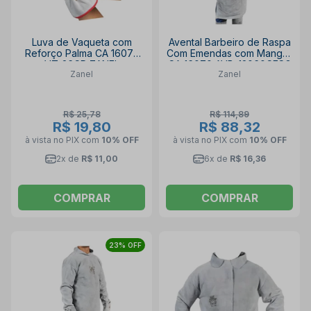
Luva de Vaqueta com
Avental Barbeiro de Raspa
Reforço Palma CA 16072
Com Emendas com Mangas
VT-26CR ZANEL
CA 16070 AVB-12060CESG
Zanel
Zanel
ZANEL
R$ 25,78
R$ 114,89
R$ 19,80
R$ 88,32
à vista no PIX
com
10% OFF
à vista no PIX
com
10% OFF
2x de
R$ 11,00
6x de
R$ 16,36
COMPRAR
COMPRAR
23% OFF