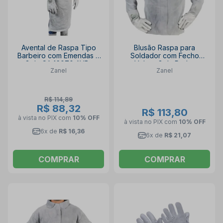
Avental de Raspa Tipo
Blusão Raspa para
Barbeiro com Emendas e
Soldador com Fecho
Gola CA 16070 AVB-
Velcro Gola Padre
Zanel
Zanel
12060CECG ZANEL
Tamanho G BR-TGV ZANEL
R$ 114,89
R$ 88,32
R$ 113,80
à vista no PIX
com
10% OFF
à vista no PIX
com
10% OFF
6x de
R$ 16,36
6x de
R$ 21,07
COMPRAR
COMPRAR