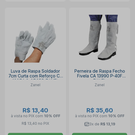
Luva de Raspa Soldador
Perneira de Raspa Fecho
7cm Curta com Reforço CA
Fivela CA 13990 P-40F
16074 C-07CRR ZANEL
ZANEL
Zanel
Zanel
R$ 13,40
R$ 35,60
à vista no PIX
com
10% OFF
à vista no PIX
com
10% OFF
R$ 13,40 no PIX
3x de
R$ 13,19