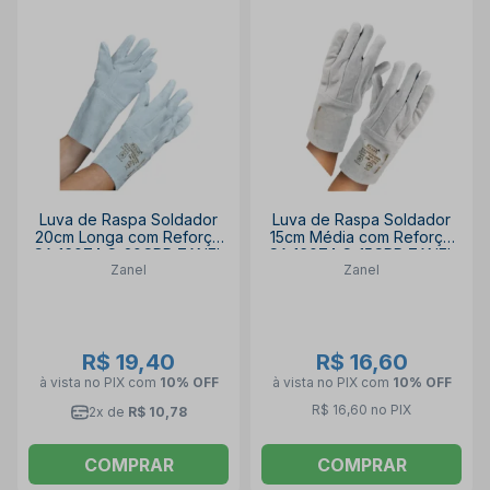
Luva de Raspa Soldador
Luva de Raspa Soldador
20cm Longa com Reforço
15cm Média com Reforço
CA 16074 C-20CRR ZANEL
CA 16074 C-15CRR ZANEL
Zanel
Zanel
R$ 19,40
R$ 16,60
à vista no PIX
com
10% OFF
à vista no PIX
com
10% OFF
R$ 16,60 no PIX
2x de
R$ 10,78
COMPRAR
COMPRAR