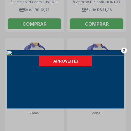
à vista no PIX
com
10% OFF
à vista no PIX
com
10% OFF
5x de
R$ 12,71
5x de
R$ 11,36
COMPRAR
COMPRAR
X
Avental de Raspa sem
Avental de Raspa sem
Mangas tipo Açougueiro
Mangas tipo Açougueiro
(Soldador) com Costura
(Soldador) sem Costura
Zanel
Zanel
60cmx1.00mt CA 13989 AV-
60cmx1.00mt CA 13989 AV-
10060CE ZANEL
10060SE ZANEL