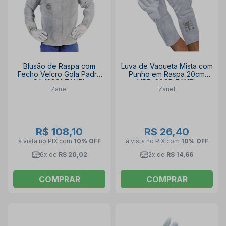
Blusão de Raspa com
Luva de Vaqueta Mista com
Fecho Velcro Gola Padre
Punho em Raspa 20cm
CA 13991 ZANEL
VRD-20CR ZANEL
Zanel
Zanel
R$ 108,10
R$ 26,40
à vista no PIX
com
10% OFF
à vista no PIX
com
10% OFF
6x de
R$ 20,02
2x de
R$ 14,66
COMPRAR
COMPRAR