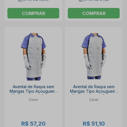
COMPRAR
COMPRAR
Avental de Raspa sem
Avental de Raspa sem
Mangas Tipo Açougueiro
Mangas Tipo Açougueiro
(Soldador) sem Costura
(Soldador) com Costura
Zanel
Zanel
120x60cm CA 13989 AV-
120x60cm CA 13989 AV-
12060SE ZANEL
12060CE ZANEL
R$ 57,20
R$ 51,10