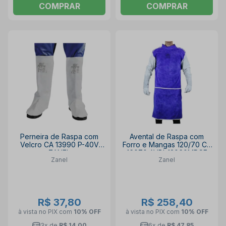
COMPRAR
COMPRAR
Perneira de Raspa com
Avental de Raspa com
Velcro CA 13990 P-40V
Forro e Mangas 120/70 CA
ZANEL
16070 AVBI-12060MRCF
Zanel
Zanel
ZANEL
R$ 37,80
R$ 258,40
à vista no PIX
com
10% OFF
à vista no PIX
com
10% OFF
3x de
R$ 14,00
6x de
R$ 47,85