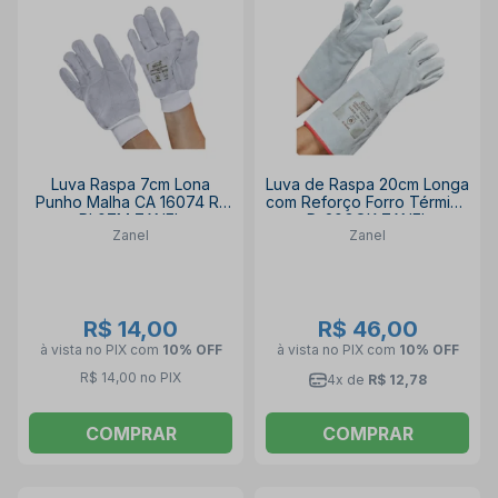
Luva Raspa 7cm Lona
Luva de Raspa 20cm Longa
Punho Malha CA 16074 R-
com Reforço Forro Térmico
RL07M ZANEL
D-20GOK ZANEL
Zanel
Zanel
R$ 14,00
R$ 46,00
à vista no PIX
com
10% OFF
à vista no PIX
com
10% OFF
R$ 14,00 no PIX
4x de
R$ 12,78
COMPRAR
COMPRAR