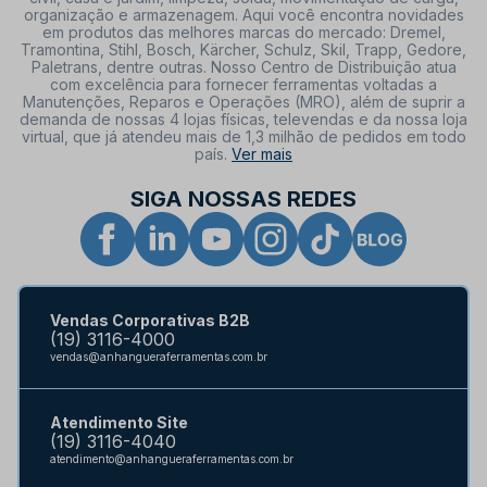
organização e armazenagem. Aqui você encontra novidades
em produtos das melhores marcas do mercado: Dremel,
Tramontina, Stihl, Bosch, Kärcher, Schulz, Skil, Trapp, Gedore,
Paletrans, dentre outras. Nosso Centro de Distribuição atua
com excelência para fornecer ferramentas voltadas a
Manutenções, Reparos e Operações (MRO), além de suprir a
demanda de nossas 4 lojas físicas, televendas e da nossa loja
virtual, que já atendeu mais de 1,3 milhão de pedidos em todo
país.
Ver mais
SIGA NOSSAS REDES
Vendas Corporativas B2B
(19) 3116-4000
vendas@anhangueraferramentas.com.br
Atendimento Site
(19) 3116-4040
atendimento@anhangueraferramentas.com.br