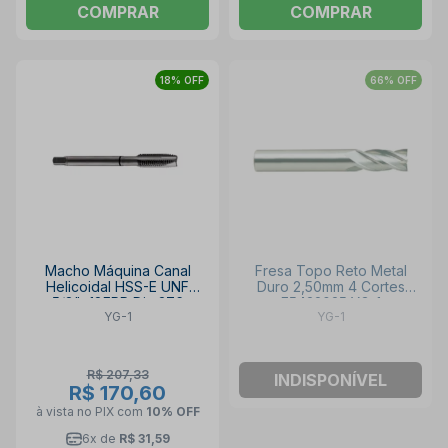
COMPRAR
COMPRAR
18% OFF
66% OFF
Macho Máquina Canal
Fresa Topo Reto Metal
Helicoidal HSS-E UNF
Duro 2,50mm 4 Cortes
5/8"x18FPP Din 376
E5432025 YG-1
YG-1
YG-1
Oxidado TB874662 YG-1
R$ 207,33
INDISPONÍVEL
R$ 170,60
à vista no PIX
com
10% OFF
6x de
R$ 31,59