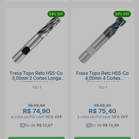
24% OFF
24% OFF
Fresa Topo Reto HSS-Co
Fresa Topo Reto HSS-Co
3,00mm 2 Cortes Longa
4,00mm 4 Cortes
GB571030 YG-1
GB595040 YG-1
YG-1
YG-1
R$ 98,89
R$ 98,89
R$ 74,90
R$ 75,40
à vista no PIX
com
10% OFF
à vista no PIX
com
10% OFF
6x de
R$ 13,87
6x de
R$ 13,96