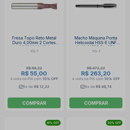
Fresa Topo Reto Metal
Macho Máquina Ponta
Duro 4,00mm 2 Cortes
Helicoidal HSS-E UNF
G9424040 YG-1
3/4"x16FPP Din 376
YG-1
YG-1
Oxidado TB874722 YG-1
R$ 98,22
R$ 472,22
R$ 55,00
R$ 263,20
à vista no PIX
com
10% OFF
à vista no PIX
com
10% OFF
5x de
R$ 12,22
6x de
R$ 48,74
COMPRAR
COMPRAR
41% OFF
30% OFF