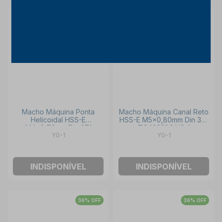
37% OFF
37% OFF
Macho Máquina Ponta
Macho Máquina Canal Reto
Helicoidal HSS-E
HSS-E M5x0,80mm Din 371
M4x0,70mm Din 371
TC463286 YG-1
YG-1
YG-1
TC127246 YG-1
INDISPONÍVEL
INDISPONÍVEL
36% OFF
36% OFF