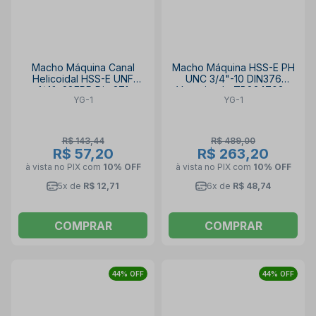
Macho Máquina Canal
Macho Máquina HSS-E PH
Helicoidal HSS-E UNF
UNC 3/4"-10 DIN376
1/4"x28FPP Din 371
Vaporizado TB834702 -
YG-1
YG-1
TC124422 YG-1
COMBO TAP YG-1
R$ 143,44
R$ 489,00
R$ 57,20
R$ 263,20
à vista no PIX
com
10% OFF
à vista no PIX
com
10% OFF
5x de
R$ 12,71
6x de
R$ 48,74
COMPRAR
COMPRAR
44% OFF
44% OFF