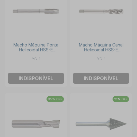
Macho Máquina Ponta
Macho Máquina Canal
Helicoidal HSS-E
Helicoidal HSS-E
M5x0,80mm Din 371
M5x0,80mm Din 371
YG-1
YG-1
TC814286 YG-1
TC804286 YG-1
INDISPONÍVEL
INDISPONÍVEL
35% OFF
21% OFF