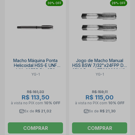
30% OFF
28% OFF
Macho Máquina Ponta
Jogo de Macho Manual
Helicoidal HSS-E UNF
HSS BSW 7/32"x24FPP Din
1/2"x20FPP Din 376
351 3 Peças T7609369 YG-
YG-1
YG-1
Oxidado TB874582 YG-1
1
R$ 161,33
R$ 159,11
R$ 113,50
R$ 115,00
à vista no PIX
com
10% OFF
à vista no PIX
com
10% OFF
6x de
R$ 21,02
6x de
R$ 21,30
COMPRAR
COMPRAR