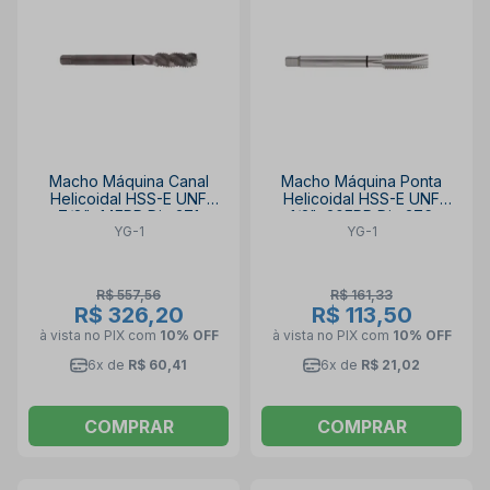
Macho Máquina Canal
Macho Máquina Ponta
Helicoidal HSS-E UNF
Helicoidal HSS-E UNF
7/8"x14FPP Din 371
1/2"x20FPP Din 376
YG-1
YG-1
Oxidado TB864762 YG-1
TC874582 YG-1
R$ 557,56
R$ 161,33
R$ 326,20
R$ 113,50
à vista no PIX
com
10% OFF
à vista no PIX
com
10% OFF
6x de
R$ 60,41
6x de
R$ 21,02
COMPRAR
COMPRAR