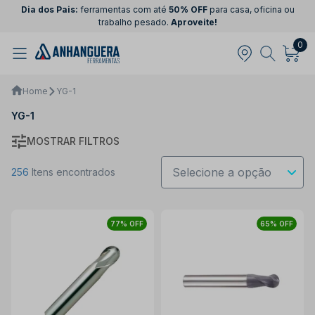
Dia dos Pais:
ferramentas com até
50% OFF
para casa, oficina ou
trabalho pesado.
Aproveite!
0
Home
YG-1
YG-1
MOSTRAR FILTROS
256
Itens encontrados
77% OFF
65% OFF