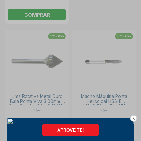
COMPRAR
42% OFF
37% OFF
Lima Rotativa Metal Duro
Macho Máquina Ponta
Bala Ponta Viva 3,00mm x
Helicoidal HSS-E
6mm Simples SG-41MP YG-
M3x0,50mm Din 371
YG-1
YG-1
1
TC127206 YG-1
X
INDISPONÍVEL
INDISPONÍVEL