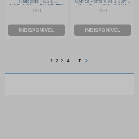
Helicoidal HSS-E
Cônica Ponta Viva 3,00mm
M3.5x0,60mm Din 371 TIN
x 11mm Duplo SM-42M YG-1
YG-1
YG-1
TD127226 YG-1
INDISPONÍVEL
INDISPONÍVEL
1
2
3
4
...
11