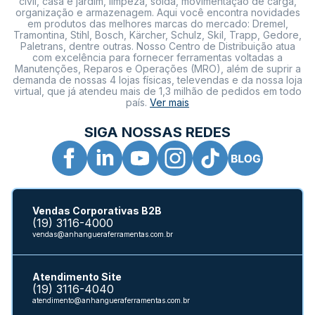
civil, casa e jardim, limpeza, solda, movimentação de carga,
organização e armazenagem. Aqui você encontra novidades
em produtos das melhores marcas do mercado: Dremel,
Tramontina, Stihl, Bosch, Kärcher, Schulz, Skil, Trapp, Gedore,
Paletrans, dentre outras. Nosso Centro de Distribuição atua
com excelência para fornecer ferramentas voltadas a
Manutenções, Reparos e Operações (MRO), além de suprir a
demanda de nossas 4 lojas físicas, televendas e da nossa loja
virtual, que já atendeu mais de 1,3 milhão de pedidos em todo
país.
Ver mais
SIGA NOSSAS REDES
Vendas Corporativas B2B
(19) 3116-4000
vendas@anhangueraferramentas.com.br
Atendimento Site
(19) 3116-4040
atendimento@anhangueraferramentas.com.br