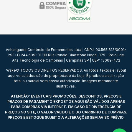
Anhanguera Comércio de Ferramentas Ltda | CNPJ: 00.565.813/0001-
29 | I.E: 244.539.101.113 Rua Ronald Cladstone Negri, 375 - Polo I de
Alta Tecnologia de Campinas | Campinas SP | CEP: 13069-472
Wake© TODOS OS DIREITOS RESERVADOS. As fotos, textos e layout
aqui veiculados são de propriedade da Loja. É proibida a utilização
total ou parcial sem nossa autorização. Imagens meramente
ilustrativas.
ATENÇÃO: EVENTUAIS PROMOÇÕES, DESCONTOS, PREÇOS E
PRAZOS DE PAGAMENTO EXPOSTOS AQUI SÃO VÁLIDOS APENAS
PARA COMPRAS VIA INTERNET. EM CASO DE DIVERGÊNCIA DE
PREÇOS NO SITE, O VALOR VÁLIDO É O DO CARRINHO DE COMPRAS.
PREÇOS E ESTOQUE SUJEITO A ALTERAÇÕES SEM AVISO PRÉVIO.