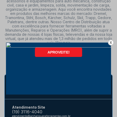
acessórios e equipamentos para auto mecânica, construção
civil, casa e jardim, limpeza, solda, movimentação de carga,
organização e armazenagem. Aqui você encontra novidades
em produtos das melhores marcas do mercado: Dremel,
Tramontina, Stihl, Bosch, Kärcher, Schulz, Skil, Trapp, Gedore,
Paletrans, dentre outras. Nosso Centro de Distribuição atua
com excelência para fornecer ferramentas voltadas a
Manutenções, Reparos e Operações (MRO), além de suprir a
demanda de nossas 4 lojas físicas, televendas e da nossa loja
virtual, que já atendeu mais de 1,3 milhão de pedidos em todo
país.
Ver mais
X
SIGA NOSSAS REDES
Vendas Corporativas B2B
(19) 3116-4000
vendas@anhangueraferramentas.com.br
Atendimento Site
(19) 3116-4040
atendimento@anhangueraferramentas.com.br