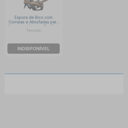
Espora de Bico com
Correias e Almofadas para
Poste de Madeira TL-35-A
Tecnolin
TECNOLIN
INDISPONÍVEL