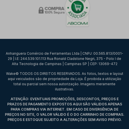
Anhanguera Comércio de Ferramentas Ltda | CNPJ: 00.565.813/0001-
29 | I.E: 244.539.101.113 Rua Ronald Cladstone Negri, 375 - Polo I de
Alta Tecnologia de Campinas | Campinas SP | CEP: 13069-472
Wake© TODOS OS DIREITOS RESERVADOS. As fotos, textos e layout
aqui veiculados são de propriedade da Loja. É proibida a utilização
total ou parcial sem nossa autorização. Imagens meramente
ilustrativas.
ATENÇÃO: EVENTUAIS PROMOÇÕES, DESCONTOS, PREÇOS E
PRAZOS DE PAGAMENTO EXPOSTOS AQUI SÃO VÁLIDOS APENAS
PARA COMPRAS VIA INTERNET. EM CASO DE DIVERGÊNCIA DE
PREÇOS NO SITE, O VALOR VÁLIDO É O DO CARRINHO DE COMPRAS.
PREÇOS E ESTOQUE SUJEITO A ALTERAÇÕES SEM AVISO PRÉVIO.