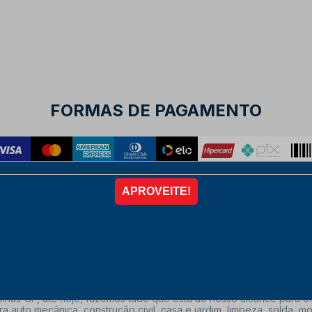
FORMAS DE PAGAMENTO
nas-SP, até hoje, fazemos tudo que está ao nosso alcance para of
a auto mecânica, construção civil, casa e jardim, limpeza, solda,