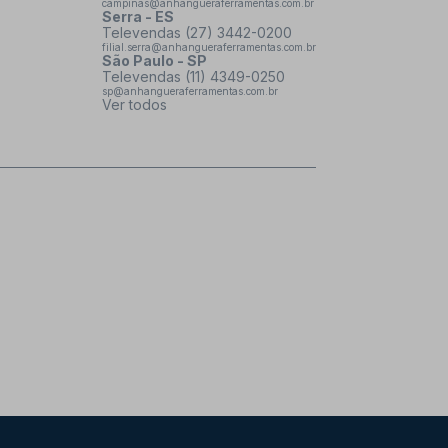
campinas@anhangueraferramentas.com.br
Serra - ES
Televendas (27) 3442-0200
filial.serra@anhangueraferramentas.com.br
São Paulo - SP
Televendas (11) 4349-0250
sp@anhangueraferramentas.com.br
Ver todos