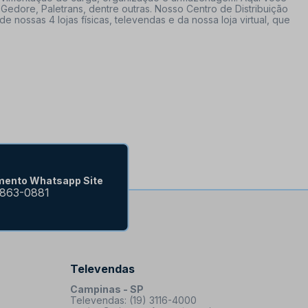
Gedore, Paletrans, dentre outras. Nosso Centro de Distribuição
ossas 4 lojas físicas, televendas e da nossa loja virtual, que
mento Whatsapp Site
9863-0881
Televendas
Campinas - SP
Televendas: (19) 3116-4000