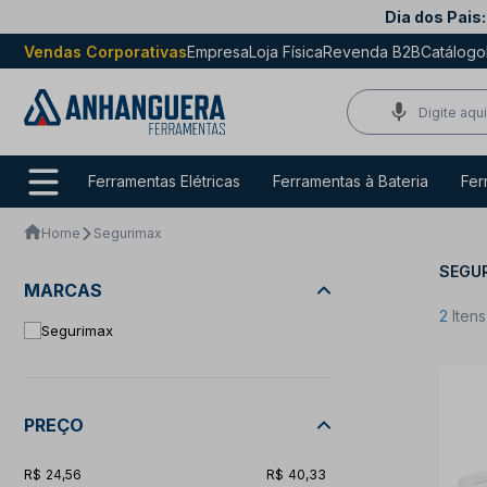
Dia dos Pais:
Vendas Corporativas
Empresa
Loja Física
Revenda B2B
Catálogo
Ferramentas Elétricas
Ferramentas à Bateria
Fer
Home
Segurimax
SEGU
MARCAS
2
Iten
Segurimax
PREÇO
24,56
40,33