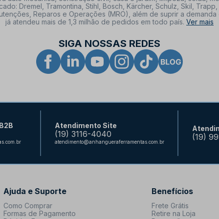
: Dremel, Tramontina, Stihl, Bosch, Kärcher, Schulz, Skil, Trapp, 
tenções, Reparos e Operações (MRO), além de suprir a demanda de n
já atendeu mais de 1,3 milhão de pedidos em todo país.
Ver mais
SIGA NOSSAS REDES
 B2B
Atendimento Site
Atendi
(19) 3116-4040
(19) 9
s.com.br
atendimento@anhangueraferramentas.com.br
Ajuda e Suporte
Benefícios
Como Comprar
Frete Grátis
Formas de Pagamento
Retire na Loja