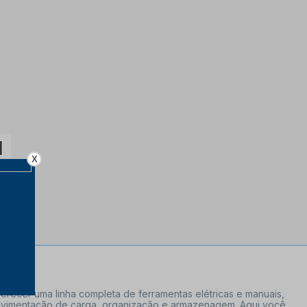
X
erecer uma linha completa de ferramentas elétricas e manuais,
 movimentação de carga, organização e armazenagem. Aqui você