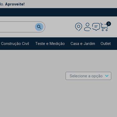
do.
Aproveite!
0
Construção Civil
Teste e Medição
Casa e Jardim
Outlet