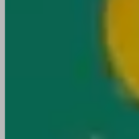
vida de uma vez (tipo jogo de chaves Sata e conjuntos
Allen). É uma linha que atende tanto quem quer reforçar a
caixa de ferramentas quanto quem está montando
bancada do zero.
O que você encontra na linha SATA?
Chaves combinadas
e
chaves com catraca
: para
apertar e soltar com mais agilidade, principalmente onde
o espaço é curto.
Soquetes
e acessórios: opções para diferentes
encaixes e níveis de torque.
Jogos Allen
: longos e curtos, pra cobrir profundidade
e acesso.
Alicates
(inclusive isolados 1000V): para quem trabalha
com elétrica e precisa de mais segurança no manuseio.
Bits, punções e talhadeiras
: apoio para desmontagem,
marcação, ajustes e acabamento.
Como escolher sua ferramenta SATA sem erro?
Se você quer velocidade no giro: chaves com catraca
ajudam demais.
Se quer um kit “coringa” pra todo dia: começa com
jogo de chaves Sata + soquetes no encaixe que você
mais usa.
Se mexe com elétrica: prioriza alicates isolados e
chaves isoladas, sempre com EPI e procedimento certo.
Se o trampo é pesado: olha o encaixe do soquete
(1/2” costuma aguentar mais torque).