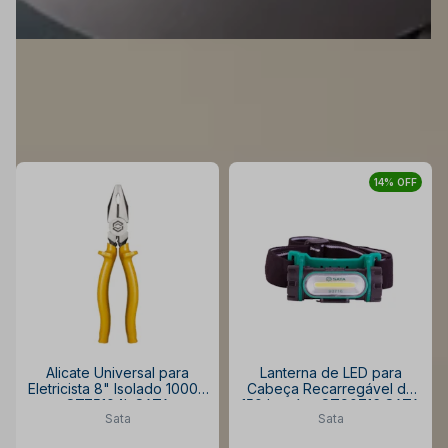
MOSTRAR FILTROS
1587
Itens encontrados
14% OFF
Alicate Universal para
Lanterna de LED para
Eletricista 8" Isolado 1000V
Cabeça Recarregável de
ST75104L SATA
150 Luméns ST90716 SATA
Sata
Sata