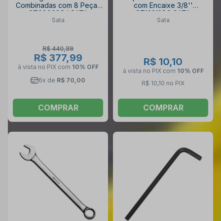
Combinadas com 8 Peças
com Encaixe 3/8''
ST08008SJ SATA
ST12312SC SATA
Sata
Sata
R$ 440,89
R$ 377,99
R$ 10,10
à vista no PIX
com
10% OFF
à vista no PIX
com
10% OFF
6x de
R$ 70,00
R$ 10,10 no PIX
COMPRAR
COMPRAR