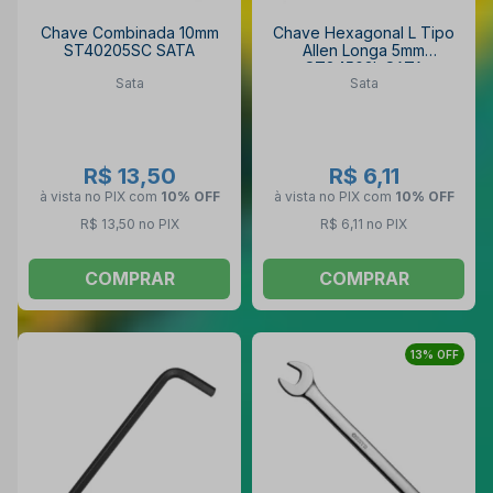
Chave Combinada 10mm
Chave Hexagonal L Tipo
ST40205SC SATA
Allen Longa 5mm
ST84503L SATA
Sata
Sata
R$ 13,50
R$ 6,11
à vista no PIX
com
10% OFF
à vista no PIX
com
10% OFF
R$ 13,50 no PIX
R$ 6,11 no PIX
COMPRAR
COMPRAR
13% OFF