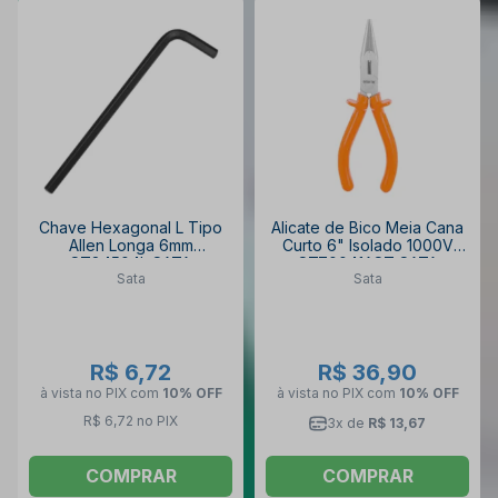
Chave Hexagonal L Tipo
Alicate de Bico Meia Cana
Allen Longa 6mm
Curto 6" Isolado 1000V
ST84504L SATA
ST70041AST SATA
Sata
Sata
R$ 6,72
R$ 36,90
à vista no PIX
com
10% OFF
à vista no PIX
com
10% OFF
R$ 6,72 no PIX
3x de
R$ 13,67
COMPRAR
COMPRAR