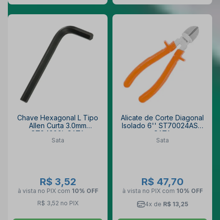
Chave Hexagonal L Tipo
Alicate de Corte Diagonal
Allen Curta 3.0mm
Isolado 6'' ST70024AST
ST84309L SATA
SATA
Sata
Sata
R$ 3,52
R$ 47,70
à vista no PIX
com
10% OFF
à vista no PIX
com
10% OFF
R$ 3,52 no PIX
4x de
R$ 13,25