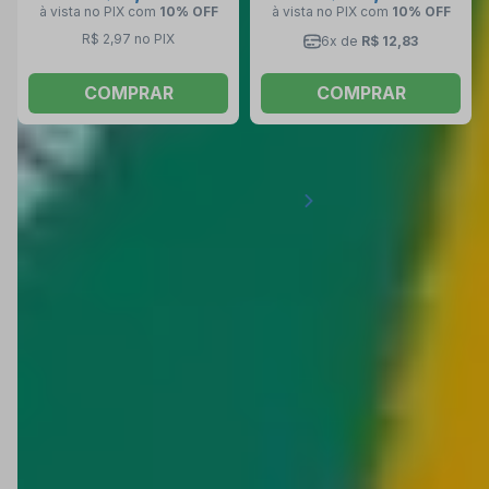
à vista no PIX
com
10% OFF
à vista no PIX
com
10% OFF
R$ 2,97 no PIX
6x de
R$ 12,83
COMPRAR
COMPRAR
1
2
3
4
...
67
SATA: ferramentas para montar um kit de verdade
A
Sata é aquela marca que conversa direto com quem
vive de manutenção: mecânica, elétrica, montagem e uso
geral no dia a dia. Aqui você encontra ferramentas Sata
com pegada profissional, acabamento bem feito e
medidas certinhas, do jeito que ferramenta boa sempre
foi: encaixa direito, trabalha firme e aguenta rotina.
Na categoria da
Sata você monta o kit do básico ao
completo com chave Sata, soquetes, bits, alicates,
talhadeiras e punções, além de jogos que já resolvem a