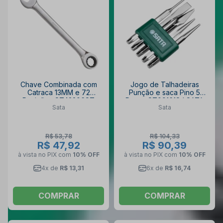
Chave Combinada com
Jogo de Talhadeiras
Catraca 13MM e 72
Punção e saca Pino 5
Posições ST43206ST
Peças ST09161SJ SATA
Sata
Sata
SATA
R$ 53,78
R$ 104,33
R$ 47,92
R$ 90,39
à vista no PIX
com
10% OFF
à vista no PIX
com
10% OFF
4x de
R$ 13,31
6x de
R$ 16,74
COMPRAR
COMPRAR