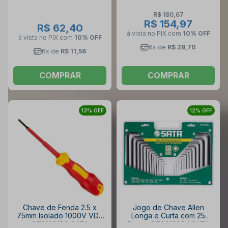
R$ 180,67
R$ 154,97
R$ 62,40
à vista no PIX
com
10% OFF
à vista no PIX
com
10% OFF
6x de
R$ 28,70
6x de
R$ 11,56
COMPRAR
COMPRAR
13% OFF
12% OFF
Chave de Fenda 2.5 x
Jogo de Chave Allen
75mm Isolado 1000V VDE
Longa e Curta com 25
ST61321SC SATA
Peças ST09120SJ SATA