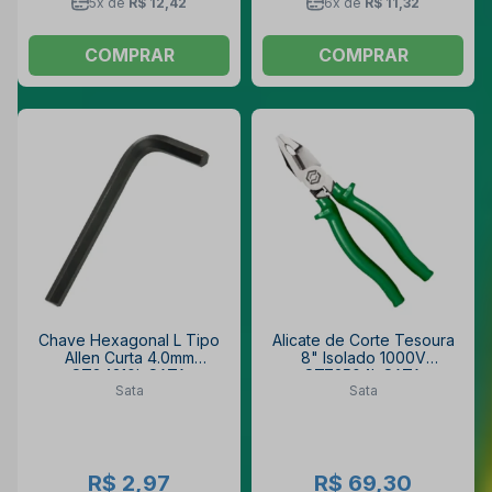
5x de
R$ 12,42
6x de
R$ 11,32
COMPRAR
COMPRAR
Chave Hexagonal L Tipo
Alicate de Corte Tesoura
Allen Curta 4.0mm
8" Isolado 1000V
ST84310L SATA
ST72504L SATA
Sata
Sata
R$ 2,97
R$ 69,30