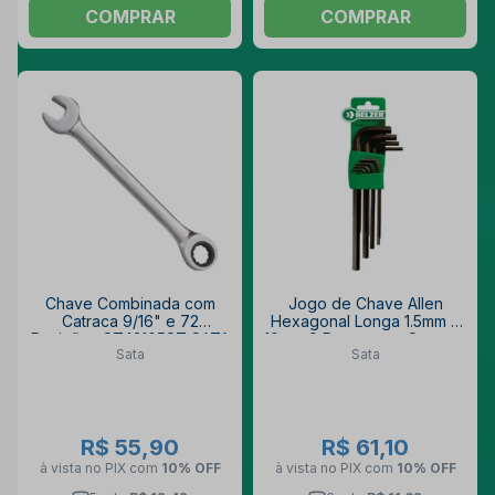
COMPRAR
COMPRAR
Chave Combinada com
Jogo de Chave Allen
Catraca 9/16" e 72
Hexagonal Longa 1.5mm a
Posições ST43105ST SATA
10mm 9 Peças com Suporte
Sata
Sata
220425SBR SATA
R$ 55,90
R$ 61,10
à vista no PIX
com
10% OFF
à vista no PIX
com
10% OFF