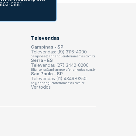
9863-0881
Televendas
Campinas - SP
Televendas: (19) 3116-4000
campinas@anhangueraferramentas.com.br
Serra - ES
Televendas (27) 3442-0200
filial.serra@anhangueraferramentas.com.br
São Paulo - SP
Televendas (11) 4349-0250
sp@anhangueraferramentas.com.br
Ver todos