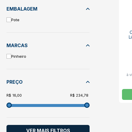
EMBALAGEM
Pote
C
L
MARCAS
Pinheiro
à v
PREÇO
16,00
234,78
VER MAIS FILTROS