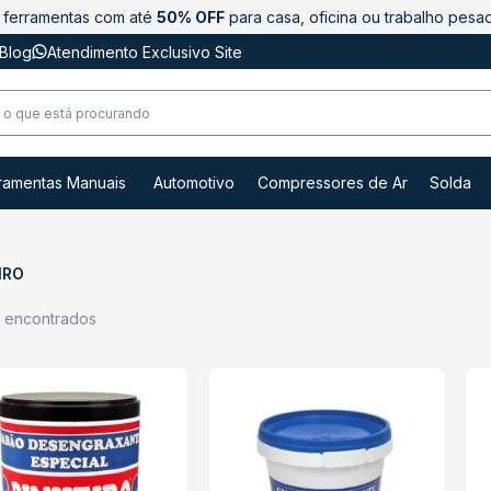
ferramentas com até
50% OFF
para casa, oficina ou trabalho pesa
Blog
Atendimento Exclusivo Site
ramentas Manuais
Automotivo
Compressores de Ar
Solda
IRO
s encontrados