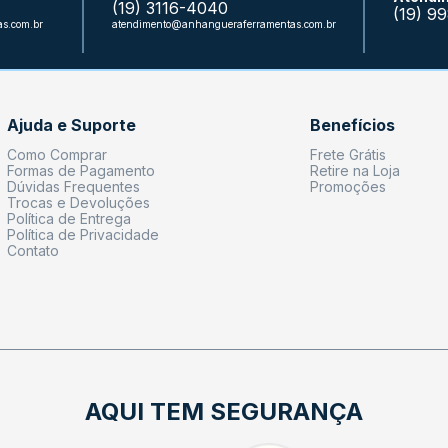
(19) 3116-4040
(19) 9
s.com.br
atendimento@anhangueraferramentas.com.br
Ajuda e Suporte
Benefícios
Como Comprar
Frete Grátis
Formas de Pagamento
Retire na Loja
Dúvidas Frequentes
Promoções
Trocas e Devoluções
Política de Entrega
Política de Privacidade
Contato
AQUI TEM SEGURANÇA