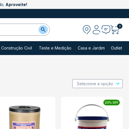
do.
Aproveite!
0
Construção Civil
Teste e Medição
Casa e Jardim
Outlet
23% OFF