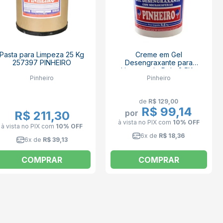
Pasta para Limpeza 25 Kg
Creme em Gel
257397 PINHEIRO
Desengraxante para
Limpeza de Pele 2,5Kg
Pinheiro
Pinheiro
404350 PINHEIRO
de
R$ 129,00
R$ 99,14
por
R$ 211,30
à vista no PIX
com
10% OFF
à vista no PIX
com
10% OFF
6x de
R$ 18,36
6x de
R$ 39,13
COMPRAR
COMPRAR