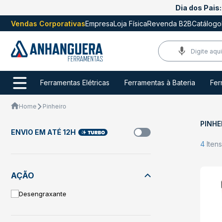
Dia dos Pais:
Vendas Corporativas
Empresa
Loja Física
Revenda B2B
Catálogo
Ferramentas Elétricas
Ferramentas à Bateria
Fer
Home
Pinheiro
PINHE
ENVIO EM ATÉ 12H
4
Iten
AÇÃO
Desengraxante