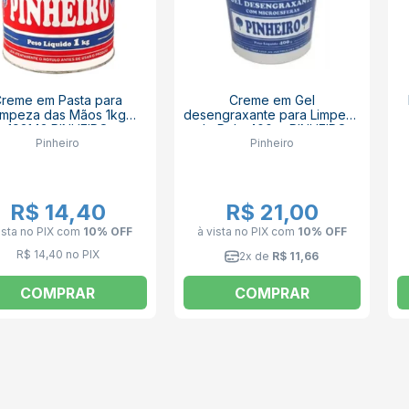
reme em Pasta para
Creme em Gel
impeza das Mãos 1kg
desengraxante para Limpeza
193143 PINHEIRO
de Pele 400gr PINHEIRO
Pinheiro
Pinheiro
R$ 14,40
R$ 21,00
ista no PIX
com
10% OFF
à vista no PIX
com
10% OFF
R$ 14,40 no PIX
2x de
R$ 11,66
COMPRAR
COMPRAR