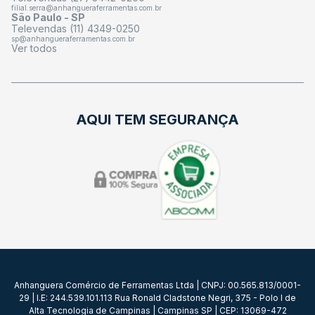
filial.serra@anhangueraferramentas.com.br
São Paulo - SP
Televendas (11) 4349-0250
sp@anhangueraferramentas.com.br
Ver todos
AQUI TEM SEGURANÇA
Anhanguera Comércio de Ferramentas Ltda | CNPJ: 00.565.813/0001-
29 | I.E: 244.539.101.113 Rua Ronald Cladstone Negri, 375 - Polo I de
Alta Tecnologia de Campinas | Campinas SP | CEP: 13069-472