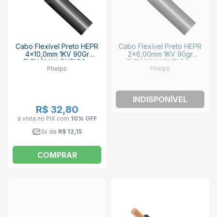
Cabo Flexível Preto HEPR
Cabo Flexível Preto HEPR
4x10,0mm 1KV 90Gr
2x6,00mm 1KV 90gr
FLEXONAX PHELPS -
FLEXONAX PHELPS -
Phelps
Phelps
VENDIDO POR METRO
VENDIDO POR METRO
INDISPONÍVEL
R$ 32,80
à vista no PIX
com
10% OFF
3x de
R$ 12,15
COMPRAR