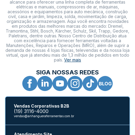
alcance para oferecer uma linha completa de ferramentas
elétricas e manuais, compressores de ar, máquinas,
acessórios e equipamentos para auto mecânica, construção
civil, casa e jardim, limpeza, solda, movimentação de carga,
organização e armazenagem. Aqui você encontra novidades
em produtos das melhores marcas do mercado: Dremel,
Tramontina, Stihl, Bosch, Kärcher, Schulz, Skil, Trapp, Gedore,
Paletrans, dentre outras. Nosso Centro de Distribuição atua
com excelência para fornecer ferramentas voltadas a
Manutenções, Reparos e Operações (MRO), além de suprir a
demanda de nossas 4 lojas físicas, televendas e da nossa loja
virtual, que já atendeu mais de 1,3 milhão de pedidos em todo
país.
Ver mais
SIGA NOSSAS REDES
Vendas Corporativas B2B
(19) 3116-4000
vendas@anhangueraferramentas.com.br
Atendimento Site