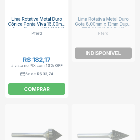
Lima Rotativa Metal Duro
Lima Rotativa Metal Duro
Cônica Ponta Viva 16,00mm
Gota 8,00mm x 13mm Duplo
x 8mm Simples KSK 1608/6
TRE 0813/6 D3 PLUS
Pferd
Pferd
D3 PFERD
PFERD
INDISPONÍVEL
R$ 182,17
à vista no PIX
com
10% OFF
6x de
R$ 33,74
COMPRAR