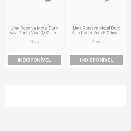
Lima Rotativa Metal Duro
Lima Rotativa Metal Duro
Bala Ponta Viva 3,00mm x
Bala Ponta Viva 6,00mm x
13mm Simples SPG 0313/3
18mm Duplo SPG 0618/6 D3
Pferd
Pferd
D5 PFERD
PLUS PFERD
INDISPONÍVEL
INDISPONÍVEL