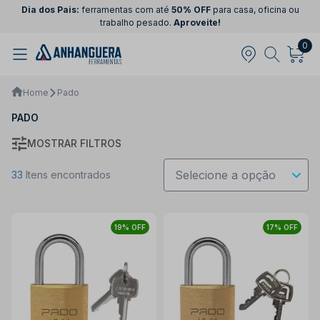
Dia dos Pais:
ferramentas com até
50% OFF
para casa, oficina ou
trabalho pesado.
Aproveite!
0
Home
Pado
PADO
MOSTRAR FILTROS
33
Itens encontrados
19% OFF
17% OFF