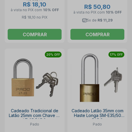
R$ 18,10
R$ 50,80
à vista no PIX
com
10% OFF
à vista no PIX
com
10% OFF
R$ 18,10 no PIX
5x de
R$ 11,29
COMPRAR
COMPRAR
20% OFF
17% OFF
Cadeado Tradicional de
Cadeado Latão 35mm com
Latão 25mm com Chave S1
Haste Longa SM-E35/50
LT-25 PADO
PADO
Pado
Pado