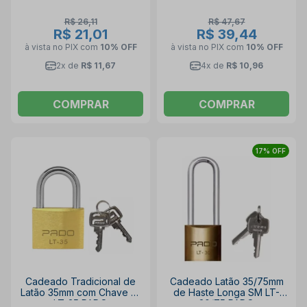
R$ 26,11
R$ 47,67
R$ 21,01
R$ 39,44
à vista no PIX
com
10% OFF
à vista no PIX
com
10% OFF
2x de
R$ 11,67
4x de
R$ 10,96
COMPRAR
COMPRAR
17% OFF
Cadeado Tradicional de
Cadeado Latão 35/75mm
Latão 35mm com Chave S1
de Haste Longa SM LT-
LT-35 PADO
30/75 PADO