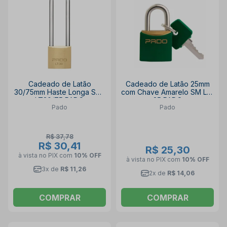
Cadeado de Latão
Cadeado de Latão 25mm
30/75mm Haste Longa SM-
com Chave Amarelo SM LT-
LT30/75 PADO
25 PADO
Pado
Pado
R$ 37,78
R$ 30,41
R$ 25,30
à vista no PIX
com
10% OFF
à vista no PIX
com
10% OFF
3x de
R$ 11,26
2x de
R$ 14,06
COMPRAR
COMPRAR