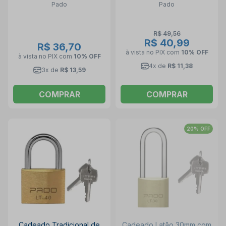
Pado
Pado
R$ 49,56
R$ 40,99
R$ 36,70
à vista no PIX
com
10% OFF
à vista no PIX
com
10% OFF
4x de
R$ 11,38
3x de
R$ 13,59
COMPRAR
COMPRAR
20% OFF
Cadeado Tradicional de
Cadeado Latão 30mm com