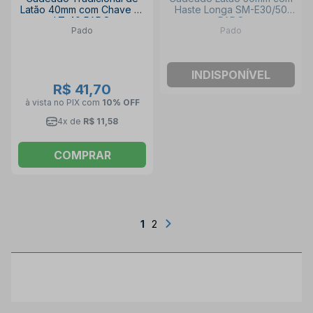
Latão 40mm com Chave S1
Haste Longa SM-E30/50
LT-40 PADO
PADO
Pado
Pado
INDISPONÍVEL
R$ 41,70
à vista no PIX
com
10% OFF
4x de
R$ 11,58
COMPRAR
1
2