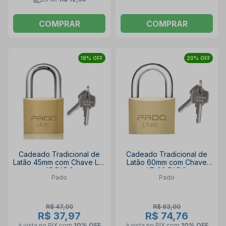
COMPRAR
COMPRAR
19% OFF
20% OFF
Cadeado Tradicional de
Cadeado Tradicional de
Latão 45mm com Chave LT-
Latão 60mm com Chave
45 PADO
LT-60 PADO
Pado
Pado
R$ 47,00
R$ 93,00
R$ 37,97
R$ 74,76
à vista no PIX
com
10% OFF
à vista no PIX
com
10% OFF