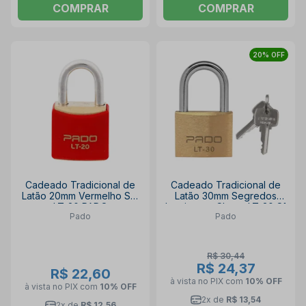
COMPRAR
COMPRAR
20% OFF
Cadeado Tradicional de
Cadeado Tradicional de
Latão 20mm Vermelho SM
Latão 30mm Segredos
LT-20 PADO
Iguais com Chave LT-30 S1
Pado
Pado
PADO
R$ 30,44
R$ 24,37
R$ 22,60
à vista no PIX
com
10% OFF
à vista no PIX
com
10% OFF
2x de
R$ 13,54
2x de
R$ 12,56