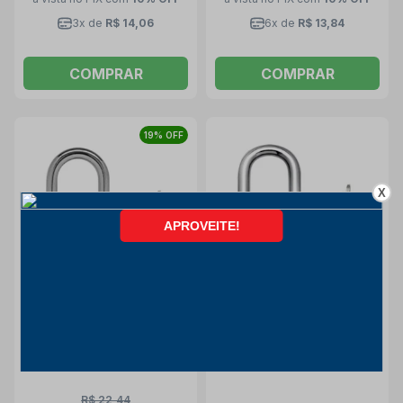
3x de
R$ 14,06
6x de
R$ 13,84
COMPRAR
COMPRAR
19% OFF
X
Cadeado Tradicional de
Cadeado Tradicional de
Latão 20mm com Chave S1
Latão 45mm com Chave LT-
LT-20 PADO
45 S1 PADO
Pado
Pado
R$ 22,44