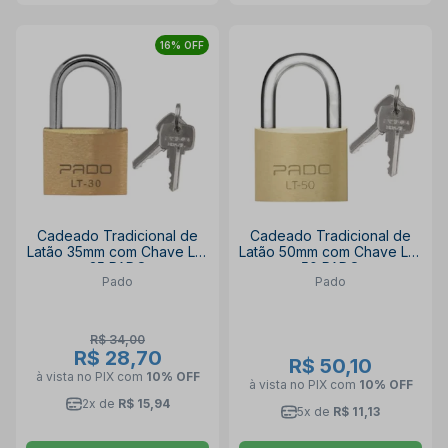
16% OFF
Cadeado Tradicional de
Cadeado Tradicional de
Latão 35mm com Chave LT-
Latão 50mm com Chave LT-
35 PADO
50 PADO
Pado
Pado
R$ 34,00
R$ 28,70
R$ 50,10
à vista no PIX
com
10% OFF
à vista no PIX
com
10% OFF
2x de
R$ 15,94
5x de
R$ 11,13