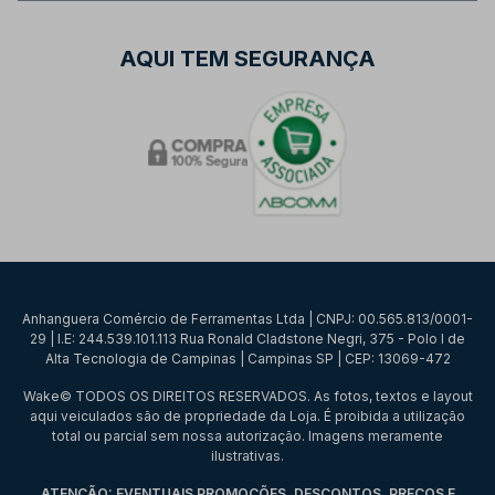
AQUI TEM SEGURANÇA
Anhanguera Comércio de Ferramentas Ltda | CNPJ: 00.565.813/0001-
29 | I.E: 244.539.101.113 Rua Ronald Cladstone Negri, 375 - Polo I de
Alta Tecnologia de Campinas | Campinas SP | CEP: 13069-472
Wake© TODOS OS DIREITOS RESERVADOS. As fotos, textos e layout
aqui veiculados são de propriedade da Loja. É proibida a utilização
total ou parcial sem nossa autorização. Imagens meramente
ilustrativas.
ATENÇÃO: EVENTUAIS PROMOÇÕES, DESCONTOS, PREÇOS E