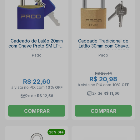
Cadeado de Latão 20mm
Cadeado Tradicional de
com Chave Preto SM LT-20
Latão 30mm com Chave
PADO
Cor Dourada LT-30 PADO
Pado
Pado
R$ 25,44
R$ 20,98
R$ 22,60
à vista no PIX
com
10% OFF
à vista no PIX
com
10% OFF
2x de
R$ 11,66
2x de
R$ 12,56
COMPRAR
COMPRAR
20% OFF